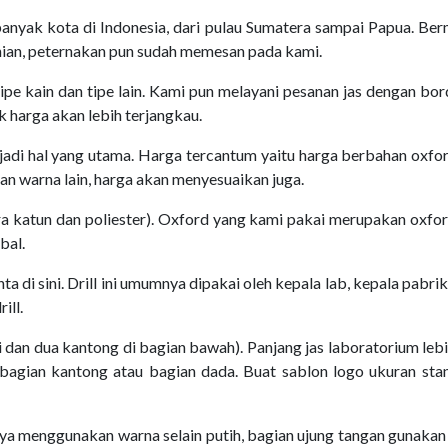
yak kota di Indonesia, dari pulau Sumatera sampai Papua. Berma
tanian, peternakan pun sudah memesan pada kami.
ipe kain dan tipe lain. Kami pun melayani pesanan jas dengan bo
 harga akan lebih terjangkau.
adi hal yang utama. Harga tercantum yaitu harga berbahan oxfor
dan warna lain, harga akan menyesuaikan juga.
 katun dan poliester). Oxford yang kami pakai merupakan oxford
bal.
inta di sini. Drill ini umumnya dipakai oleh kepala lab, kepala pab
ill.
i dan dua kantong di bagian bawah). Panjang jas laboratorium le
 bagian kantong atau bagian dada. Buat sablon logo ukuran stan
ya menggunakan warna selain putih, bagian ujung tangan gunakan 