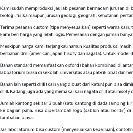
Kami sudah memproduksi jas lab pesanan bermacam jurusan di ban
biologi, fisika maupun jurusan geologi, geografi, kehutanan, per
Terima pesanan custom (tipe menyesuaikan) seperti warna kain, t
kami beri harga yang lebih logis. Pemesanan dengan jumlah banyak
Meskipun harga kami terjangkau namun kualitas produksi masih j
berbahan drill (american, japan, hisofy dan nagata). Untuk model 
Bahan standard memanfaatkan oxford (bahan kombinasi di antara
laboatorium biasa di sekolah, universitas atau pabrik obat dan her
Bahan lain seperti drill (kain yang dibuat dari katun) pun bisa dim
drill. Kadang juga ada yang memakai kain nagata drill atau hisofy dr
Jumlah kantong sekitar 3 buah (satu kantong di dada samping kir
ke bagian paha. Bisa dipertambah logo (sablon atau bordir) di
tambahan biaya.
Jas laboratorium bisa custom (menyesuaikan keperluan}, contohn