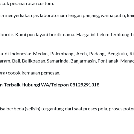
cocok pesanan atau custom.
a menyediakan jas laboratorium lengan panjang, warna putih, kain
dibordir. Kami pun layani bordir nama. Harga ini belum terhitung
a di Indonesia: Medan, Palembang, Aceh, Padang, Bengkulu, Ri
aram, Bali, Balikpapan, Samarinda, Banjarmasin, Pontianak, Mana
udara) cocok kemauan pemesan.
sain Terbaik Hubungi WA/Telepon 08129291318
sa berbeda (selisih) tergantung dari saat proses pola, proses potong