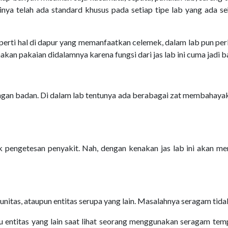
inya telah ada standard khusus pada setiap tipe lab yang ada s
b. Seperti hal di dapur yang memanfaatkan celemek, dalam lab pun p
kan pakaian didalamnya karena fungsi dari jas lab ini cuma jadi ba
dungan badan. Di dalam lab tentunya ada berabagai zat membahayaka
engetesan penyakit. Nah, dengan kenakan jas lab ini akan menj
nitas, ataupun entitas serupa yang lain. Masalahnya seragam tidak 
 entitas yang lain saat lihat seorang menggunakan seragam tempa