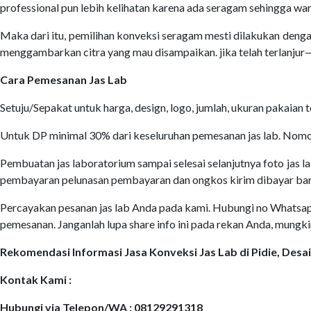
professional pun lebih kelihatan karena ada seragam sehingga war
Maka dari itu, pemilihan konveksi seragam mesti dilakukan denga
menggambarkan citra yang mau disampaikan. jika telah terlanju
Cara Pemesanan Jas Lab
Setuju/Sepakat untuk harga, design, logo, jumlah, ukuran pakaian
Untuk DP minimal 30% dari keseluruhan pemesanan jas lab. Nomor
Pembuatan jas laboratorium sampai selesai selanjutnya foto jas la
pembayaran pelunasan pembayaran dan ongkos kirim dibayar bar
Percayakan pesanan jas lab Anda pada kami. Hubungi no Whatsapp k
pemesanan. Janganlah lupa share info ini pada rekan Anda, mungk
Rekomendasi Informasi Jasa Konveksi Jas Lab di Pidie, De
Kontak Kami :
Hubungi via Telepon/WA : 08129291318