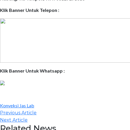
Klik Banner Untuk Telepon :
Klik Banner Untuk Whatsapp :
Konveksi Jas Lab
Post
Previous
Previous Article
navigation
Article:
Next
Next Article
Related News
Article: