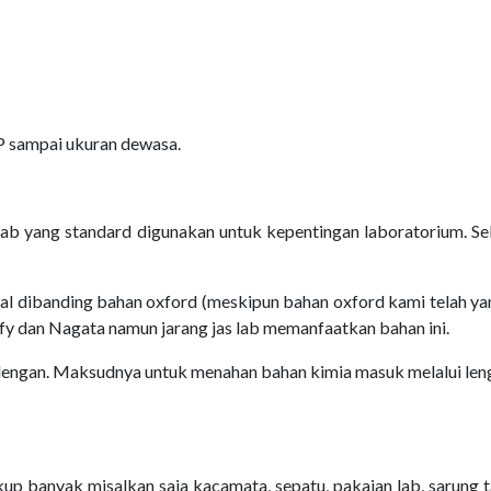
P sampai ukuran dewasa.
s lab yang standard digunakan untuk kepentingan laboratorium.
al dibanding bahan oxford (meskipun bahan oxford kami telah yan
ofy dan Nagata namun jarang jas lab memanfaatkan bahan ini.
ngan. Maksudnya untuk menahan bahan kimia masuk melalui lenga
ukup banyak misalkan saja kacamata, sepatu, pakaian lab, sarung