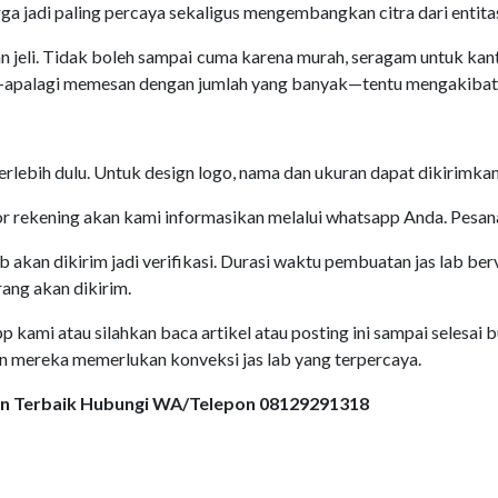
ga jadi paling percaya sekaligus mengembangkan citra dari entitas
n jeli. Tidak boleh sampai cuma karena murah, seragam untuk kan
r—apalagi memesan dengan jumlah yang banyak—tentu mengakibatk
 terlebih dulu. Untuk design logo, nama dan ukuran dapat dikirimk
 rekening akan kami informasikan melalui whatsapp Anda. Pesanan
b akan dikirim jadi verifikasi. Durasi waktu pembuatan jas lab ber
ang akan dikirim.
ami atau silahkan baca artikel atau posting ini sampai selesai bu
in mereka memerlukan konveksi jas lab yang terpercaya.
sain Terbaik Hubungi WA/Telepon 08129291318