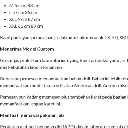
M 55 cm 83 cm
L 57 cm 85 cm
XL 59 cm 87 cm
XXL 61 cm 89 cm
Kami pun layani pemesanan jas lab untuk ukuran anak TK, SD, SM
Menerima Model Custom
Grosir jas praktikum laboratorium yang kami produksi yaitu ja
dan kebutuhan laboratoriumnya.
Beberapa pemesan memanfaatkan bahan drill. Bahan ini lebih teb
memanfaatkan model Japan drill atau American drill. Ada pun his
Pemesan pun kadang memesan plus tambahan karet pada bagian le
memanfaatkan lengan karet ini.
Manfaat memakai pakaian lab
Peralatan alat perlindungan diri (APD) dalam laboratorium ini c