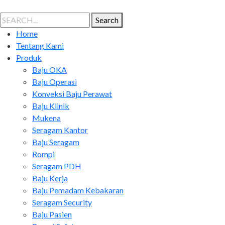
Search
Search
for:
Home
Tentang Kami
Produk
Baju OKA
Baju Operasi
Konveksi Baju Perawat
Baju Klinik
Mukena
Seragam Kantor
Baju Seragam
Rompi
Seragam PDH
Baju Kerja
Baju Pemadam Kebakaran
Seragam Security
Baju Pasien