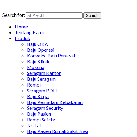
Search for:
Search
Home
Tentang Kami
Produk
Baju OKA
Baju Operasi
Konveksi Baju Perawat
Baju Klinik
Mukena
Seragam Kantor
Baju Seragam
Rompi
Seragam PDH
Baju Kerja
Baju Pemadam Kebakaran
Seragam Security
Baju Pasien
Rompi Safety
Jas Lab
Baju Pasien Rumah Sakit Jiwa