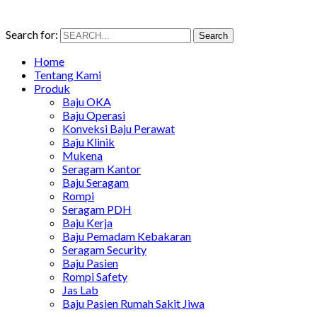
Search for:
Search
Home
Tentang Kami
Produk
Baju OKA
Baju Operasi
Konveksi Baju Perawat
Baju Klinik
Mukena
Seragam Kantor
Baju Seragam
Rompi
Seragam PDH
Baju Kerja
Baju Pemadam Kebakaran
Seragam Security
Baju Pasien
Rompi Safety
Jas Lab
Baju Pasien Rumah Sakit Jiwa