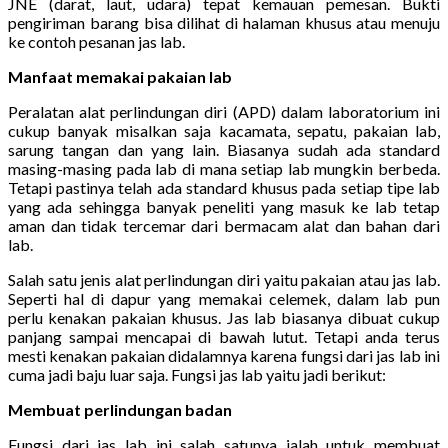
JNE (darat, laut, udara) tepat kemauan pemesan. Bukti
pengiriman barang bisa dilihat di halaman khusus atau menuju
ke contoh pesanan jas lab.
Manfaat memakai pakaian lab
Peralatan alat perlindungan diri (APD) dalam laboratorium ini
cukup banyak misalkan saja kacamata, sepatu, pakaian lab,
sarung tangan dan yang lain. Biasanya sudah ada standard
masing-masing pada lab di mana setiap lab mungkin berbeda.
Tetapi pastinya telah ada standard khusus pada setiap tipe lab
yang ada sehingga banyak peneliti yang masuk ke lab tetap
aman dan tidak tercemar dari bermacam alat dan bahan dari
lab.
Salah satu jenis alat perlindungan diri yaitu pakaian atau jas lab.
Seperti hal di dapur yang memakai celemek, dalam lab pun
perlu kenakan pakaian khusus. Jas lab biasanya dibuat cukup
panjang sampai mencapai di bawah lutut. Tetapi anda terus
mesti kenakan pakaian didalamnya karena fungsi dari jas lab ini
cuma jadi baju luar saja. Fungsi jas lab yaitu jadi berikut:
Membuat perlindungan badan
Fungsi dari jas lab ini salah satunya ialah untuk membuat