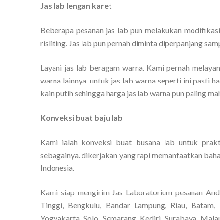
Jas lab lengan karet
Beberapa pesanan jas lab pun melakukan modifikasi
risliting. Jas lab pun pernah diminta diperpanjang sam
Layani jas lab beragam warna. Kami pernah melayani
warna lainnya. untuk jas lab warna seperti ini pasti 
kain putih sehingga harga jas lab warna pun paling mah
Konveksi buat baju lab
Kami ialah konveksi buat busana lab untuk prakt
sebagainya. dikerjakan yang rapi memanfaatkan bahan
Indonesia.
Kami siap mengirim Jas Laboratorium pesanan And
Tinggi, Bengkulu, Bandar Lampung, Riau, Batam, 
Yogyakarta, Solo, Semarang, Kediri, Surabaya, Mala