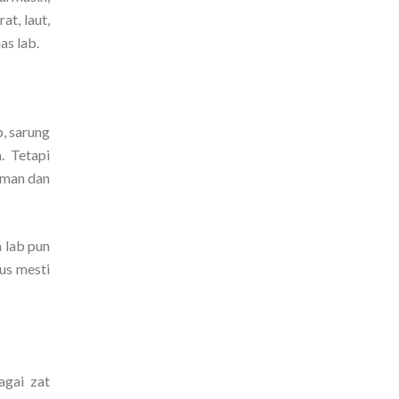
t, laut,
as lab.
b, sarung
. Tetapi
aman dan
m lab pun
us mesti
agai zat