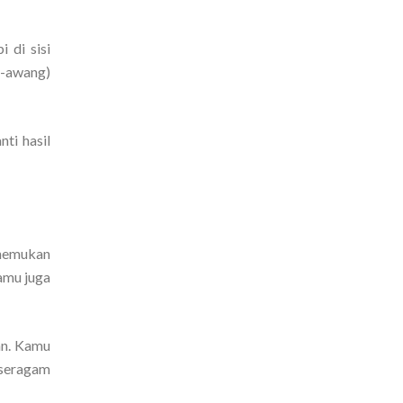
 di sisi
g-awang)
ti hasil
enemukan
amu juga
an. Kamu
 seragam