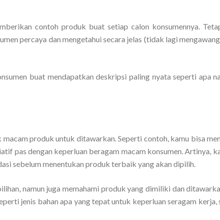
berikan contoh produk buat setiap calon konsumennya. Tetapi
onsumen percaya dan mengetahui secara jelas (tidak lagi mengawan
sumen buat mendapatkan deskripsi paling nyata seperti apa nan
k macam produk untuk ditawarkan. Seperti contoh, kamu bisa m
riatif pas dengan keperluan beragam macam konsumen. Artinya, k
asi sebelum menentukan produk terbaik yang akan dipilih.
pilihan, namun juga memahami produk yang dimiliki dan ditawark
eperti jenis bahan apa yang tepat untuk keperluan seragam kerja,