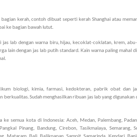
 bagian kerah, contoh dibuat seperti kerah Shanghai atau mema
pai ke bagian bawah lutut.
 jas lab dengan warna biru, hijau, kecoklat-coklatan, krem, abu
harga lain dengan jas lab putih standard. Kain warna paling mahal 
al.
ikum biologi, kimia, farmasi, kedokteran, pabrik obat dan j
 berkualitas. Sudah menghasilkan ribuan jas lab yang digunakan 
a ke semua kota di Indonesia: Aceh, Medan, Palembang, Padan
Pangkal Pinang, Bandung, Cirebon, Tasikmalaya, Semarang, S
ng, Mataram, Bali, Balikpapan, Sampit, Samarinda, Kendari, Banj