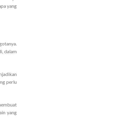
apa yang
gotanya.
i, dalam
njadikan
ng perlu
 membuat
ain yang