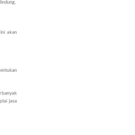
lindung.
ini akan
nentukan
erbanyak
lai jasa