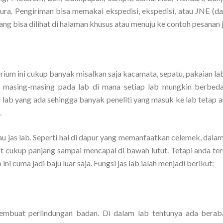
a. Pengiriman bisa memakai ekspedisi, ekspedisi, atau JNE (dara
g bisa dilihat di halaman khusus atau menuju ke contoh pesanan j
rium ini cukup banyak misalkan saja kacamata, sepatu, pakaian la
d masing-masing pada lab di mana setiap lab mungkin berbeda
l lab yang ada sehingga banyak peneliti yang masuk ke lab tetap 
.
atau jas lab. Seperti hal di dapur yang memanfaatkan celemek, dala
at cukup panjang sampai mencapai di bawah lutut. Tetapi anda ter
ni cuma jadi baju luar saja. Fungsi jas lab ialah menjadi berikut:
 membuat perlindungan badan. Di dalam lab tentunya ada berab