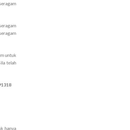
 seragam
 seragam
 seragam
am untuk
la telah
91318
ak hanya