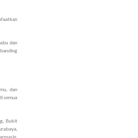
nfaatkan
-abu dan
dibanding
amu, dan
di semua
g, Bukit
urabaya,
armasin,