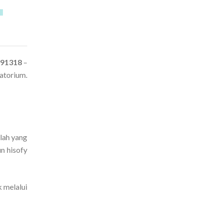
291318
–
atorium.
lah yang
n hisofy
 melalui