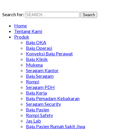
Search for:
Search
Home
Tentang Kami
Produk
Baju OKA
Baju Operasi
Konveksi Baju Perawat
Baju Klinik
Mukena
Seragam Kantor
Baju Seragam
Rompi
Seragam PDH
Baju Kerja
Baju Pemadam Kebakaran
Seragam Security
Baju Pasien
Rompi Safety
Jas Lab
Baju Pasien Rumah Sakit Jiwa