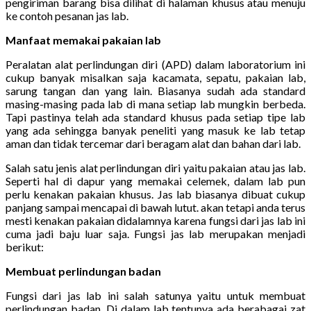
pengiriman barang bisa dilihat di halaman khusus atau menuju
ke contoh pesanan jas lab.
Manfaat memakai pakaian lab
Peralatan alat perlindungan diri (APD) dalam laboratorium ini
cukup banyak misalkan saja kacamata, sepatu, pakaian lab,
sarung tangan dan yang lain. Biasanya sudah ada standard
masing-masing pada lab di mana setiap lab mungkin berbeda.
Tapi pastinya telah ada standard khusus pada setiap tipe lab
yang ada sehingga banyak peneliti yang masuk ke lab tetap
aman dan tidak tercemar dari beragam alat dan bahan dari lab.
Salah satu jenis alat perlindungan diri yaitu pakaian atau jas lab.
Seperti hal di dapur yang memakai celemek, dalam lab pun
perlu kenakan pakaian khusus. Jas lab biasanya dibuat cukup
panjang sampai mencapai di bawah lutut. akan tetapi anda terus
mesti kenakan pakaian didalamnya karena fungsi dari jas lab ini
cuma jadi baju luar saja. Fungsi jas lab merupakan menjadi
berikut:
Membuat perlindungan badan
Fungsi dari jas lab ini salah satunya yaitu untuk membuat
perlindungan badan. Di dalam lab tentunya ada berabagai zat