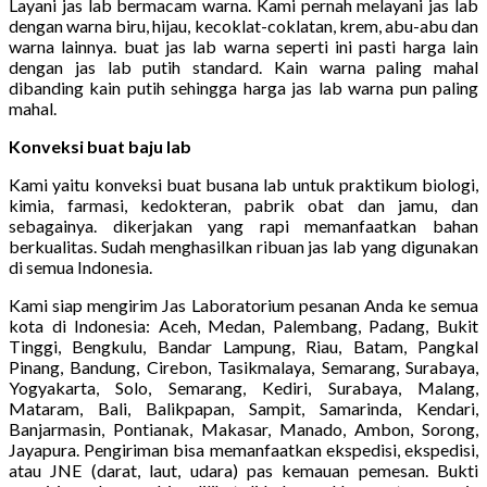
Layani jas lab bermacam warna. Kami pernah melayani jas lab
dengan warna biru, hijau, kecoklat-coklatan, krem, abu-abu dan
warna lainnya. buat jas lab warna seperti ini pasti harga lain
dengan jas lab putih standard. Kain warna paling mahal
dibanding kain putih sehingga harga jas lab warna pun paling
mahal.
Konveksi buat baju lab
Kami yaitu konveksi buat busana lab untuk praktikum biologi,
kimia, farmasi, kedokteran, pabrik obat dan jamu, dan
sebagainya. dikerjakan yang rapi memanfaatkan bahan
berkualitas. Sudah menghasilkan ribuan jas lab yang digunakan
di semua Indonesia.
Kami siap mengirim Jas Laboratorium pesanan Anda ke semua
kota di Indonesia: Aceh, Medan, Palembang, Padang, Bukit
Tinggi, Bengkulu, Bandar Lampung, Riau, Batam, Pangkal
Pinang, Bandung, Cirebon, Tasikmalaya, Semarang, Surabaya,
Yogyakarta, Solo, Semarang, Kediri, Surabaya, Malang,
Mataram, Bali, Balikpapan, Sampit, Samarinda, Kendari,
Banjarmasin, Pontianak, Makasar, Manado, Ambon, Sorong,
Jayapura. Pengiriman bisa memanfaatkan ekspedisi, ekspedisi,
atau JNE (darat, laut, udara) pas kemauan pemesan. Bukti