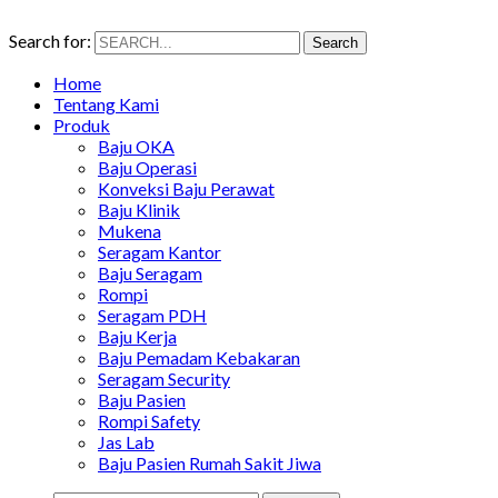
Search for:
Search
Home
Tentang Kami
Produk
Baju OKA
Baju Operasi
Konveksi Baju Perawat
Baju Klinik
Mukena
Seragam Kantor
Baju Seragam
Rompi
Seragam PDH
Baju Kerja
Baju Pemadam Kebakaran
Seragam Security
Baju Pasien
Rompi Safety
Jas Lab
Baju Pasien Rumah Sakit Jiwa