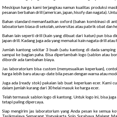
Meskipun harga kami terjangkau namun kualitas produksi masi
pesanan berbahan drill (american, japan, hisofy dan nagata). Unt
Bahan standard memanfaatkan oxford (bahan kombinasi di antar
laboatorium biasa di sekolah, universitas atau pabrik obat dan he
Bahan lain seperti drill (kain yang dibuat dari katun) pun bisa 
japan drill. Kadang juga ada yang memakai kain nagata drill atau hi
Jumlah kantong sekitar 3 buah (satu kantong di dada samping 
sampai ke bagian paha. Bisa dipertambah logo (sablon atau bor
dibordir ada tambahan biaya.
Jas laboratorium bisa custom (menyesuaikan keperluan}, conto
harga lebih baru atau up-date bila pesan dengan warna atau mod
Juga ada (ready stok) pakaian lab buat keperluan ecer. Kami cu
dalam jumlah kurang dari 30 helai masuk ke harga ecer.
Telah termasuk sablon logo di kantong. Untuk logo ini, bisa jug
tetapi paling dipercaya.
Siap mengirim jas laboratorium yang Anda pesan ke semua kot
Tasikmalaya, Semarang, Yogyakarta, Solo, Surabaya, Malang, Ma