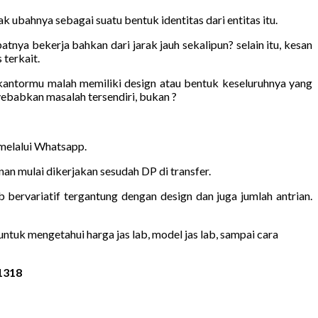
k ubahnya sebagai suatu bentuk identitas dari entitas itu.
nya bekerja bahkan dari jarak jauh sekalipun? selain itu, kesan
 terkait.
 kantormu malah memiliki design atau bentuk keseluruhnya yang
ebabkan masalah tersendiri, bukan ?
 melalui Whatsapp.
n mulai dikerjakan sesudah DP di transfer.
b bervariatif tergantung dengan design dan juga jumlah antrian.
ntuk mengetahui harga jas lab, model jas lab, sampai cara
1318