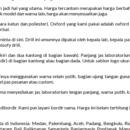
h jadi hal yang utama. Harga tercantum merupakan harga berbaha
uk model dan warna lain, harga akan menyesuaikan juga.
a katun dan poliester). Oxford yang kami pakai adalah oxford 
rbal.
diminta di sini. Drill ini umumnya dipakai oleh kepala lab, kepala 
sofy drill.
kiri dan dua kantong di bagian bawah). Panjang jas laboratoriu
dir) di bagian kantong atau bagian dada. Untuk sablon logo ukura
hnya menggunakan warna selain putih, bagian ujung tangan guna
el pas pesanan atau custom.
ma menyediakan jas laboratorium lengan panjang, warna putih, ka
a dibordir. Kami pun layani bordir nama. Harga ini belum terhitung
a di Indonesia: Medan, Palembang, Aceh, Padang, Bengkulu, Ri
taram, Bali, Balikpapan, Samarinda, Banjarmasin, Pontianak, Man