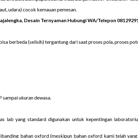
laut, udara) cocok kemauan pemesan.
 Majalengka, Desain Ternyaman Hubungi WA/Telepon 0812929
bisa berbeda (selisih) tergantung dari saat proses pola, proses poto
MP sampai ukuran dewasa.
 jas lab yang standard digunakan untuk kepentingan laborato
dibanding bahan oxford (meskipun bahan oxford kami telah yang 