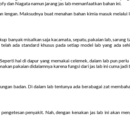
sofy dan Nagata namun jarang jas lab memanfaatkan bahan ini.
 lengan. Maksudnya buat menahan bahan kimia masuk melalui len
cukup banyak misalkan saja kacamata, sepatu, pakaian lab, sarung 
a telah ada standard khusus pada setiap model lab yang ada seh
lab. Seperti hal di dapur yang memakai celemek, dalam lab pun per
an pakaian didalamnya karena fungsi dari jas lab ini cuma jadi baju
indungan badan. Di dalam lab tentunya ada berabagai zat membaha
engetesan penyakit. Nah, dengan kenakan jas lab ini akan menja