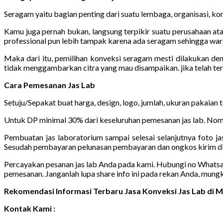
Seragam yaitu bagian penting dari suatu lembaga, organisasi, kom
Kamu juga pernah bukan, langsung terpikir suatu perusahaan ata
professional pun lebih tampak karena ada seragam sehingga warg
Maka dari itu, pemilihan konveksi seragam mesti dilakukan de
tidak menggambarkan citra yang mau disampaikan. jika telah t
Cara Pemesanan Jas Lab
Setuju/Sepakat buat harga, design, logo, jumlah, ukuran pakaian 
Untuk DP minimal 30% dari keseluruhan pemesanan jas lab. Nomo
Pembuatan jas laboratorium sampai selesai selanjutnya foto jas
Sesudah pembayaran pelunasan pembayaran dan ongkos kirim di
Percayakan pesanan jas lab Anda pada kami. Hubungi no Whatsapp 
pemesanan. Janganlah lupa share info ini pada rekan Anda, mung
Rekomendasi Informasi Terbaru Jasa Konveksi Jas Lab di
Kontak Kami :