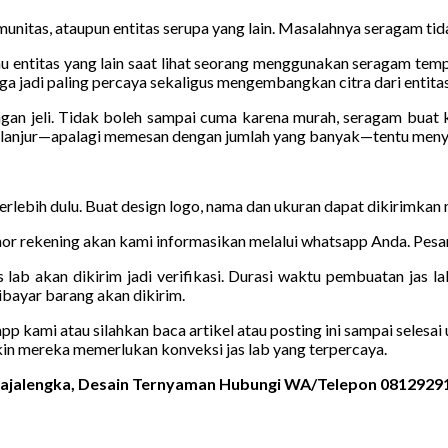
unitas, ataupun entitas serupa yang lain. Masalahnya seragam tida
u entitas yang lain saat lihat seorang menggunakan seragam tempat
a jadi paling percaya sekaligus mengembangkan citra dari entitas
ngan jeli. Tidak boleh sampai cuma karena murah, seragam buat
erlanjur—apalagi memesan dengan jumlah yang banyak—tentu meny
terlebih dulu. Buat design logo, nama dan ukuran dapat dikirimkan
r rekening akan kami informasikan melalui whatsapp Anda. Pesana
 lab akan dikirim jadi verifikasi. Durasi waktu pembuatan jas la
bayar barang akan dikirim.
kami atau silahkan baca artikel atau posting ini sampai selesai u
kin mereka memerlukan konveksi jas lab yang terpercaya.
 Majalengka, Desain Ternyaman Hubungi WA/Telepon 0812929