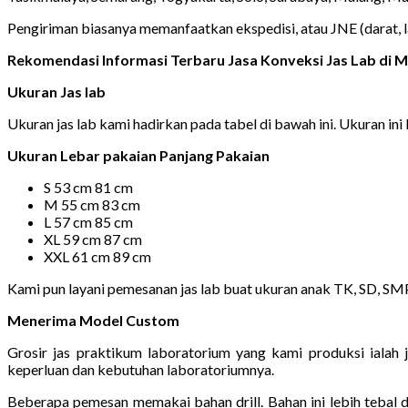
Pengiriman biasanya memanfaatkan ekspedisi, atau JNE (darat, 
Rekomendasi Informasi Terbaru Jasa Konveksi Jas Lab di
Ukuran Jas lab
Ukuran jas lab kami hadirkan pada tabel di bawah ini. Ukuran ini 
Ukuran Lebar pakaian Panjang Pakaian
S 53 cm 81 cm
M 55 cm 83 cm
L 57 cm 85 cm
XL 59 cm 87 cm
XXL 61 cm 89 cm
Kami pun layani pemesanan jas lab buat ukuran anak TK, SD, S
Menerima Model Custom
Grosir jas praktikum laboratorium yang kami produksi ialah
keperluan dan kebutuhan laboratoriumnya.
Beberapa pemesan memakai bahan drill. Bahan ini lebih tebal 