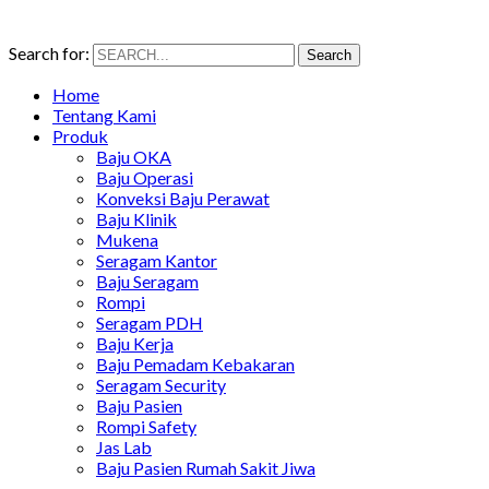
Search for:
Search
Home
Tentang Kami
Produk
Baju OKA
Baju Operasi
Konveksi Baju Perawat
Baju Klinik
Mukena
Seragam Kantor
Baju Seragam
Rompi
Seragam PDH
Baju Kerja
Baju Pemadam Kebakaran
Seragam Security
Baju Pasien
Rompi Safety
Jas Lab
Baju Pasien Rumah Sakit Jiwa