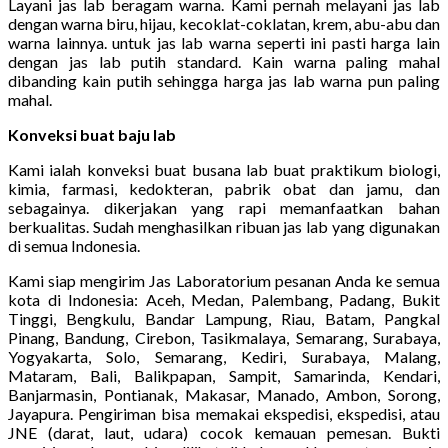
Layani jas lab beragam warna. Kami pernah melayani jas lab
dengan warna biru, hijau, kecoklat-coklatan, krem, abu-abu dan
warna lainnya. untuk jas lab warna seperti ini pasti harga lain
dengan jas lab putih standard. Kain warna paling mahal
dibanding kain putih sehingga harga jas lab warna pun paling
mahal.
Konveksi buat baju lab
Kami ialah konveksi buat busana lab buat praktikum biologi,
kimia, farmasi, kedokteran, pabrik obat dan jamu, dan
sebagainya. dikerjakan yang rapi memanfaatkan bahan
berkualitas. Sudah menghasilkan ribuan jas lab yang digunakan
di semua Indonesia.
Kami siap mengirim Jas Laboratorium pesanan Anda ke semua
kota di Indonesia: Aceh, Medan, Palembang, Padang, Bukit
Tinggi, Bengkulu, Bandar Lampung, Riau, Batam, Pangkal
Pinang, Bandung, Cirebon, Tasikmalaya, Semarang, Surabaya,
Yogyakarta, Solo, Semarang, Kediri, Surabaya, Malang,
Mataram, Bali, Balikpapan, Sampit, Samarinda, Kendari,
Banjarmasin, Pontianak, Makasar, Manado, Ambon, Sorong,
Jayapura. Pengiriman bisa memakai ekspedisi, ekspedisi, atau
JNE (darat, laut, udara) cocok kemauan pemesan. Bukti