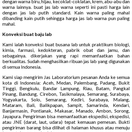
dengan warna biru, hijau, kecoklat-coklatan, krem, abu-abu dan
warna lainnya. buat jas lab warna seperti ini pasti harga lain
dengan jas lab putih standard. Kain warna paling mahal
dibanding kain putih sehingga harga jas lab warna pun paling
mahal.
Konveksi buat baju lab
Kami ialah konveksi buat busana lab untuk praktikum biologi,
kimia, farmasi, kedokteran, pabrik obat dan jamu, dan
sebagainya. dikerjakan yang rapi memanfaatkan bahan
berkualitas. Sudah menghasilkan ribuan jas lab yang digunakan
di semua Indonesia.
Kami siap mengirim Jas Laboratorium pesanan Anda ke semua
kota di Indonesia: Aceh, Medan, Palembang, Padang, Bukit
Tinggi, Bengkulu, Bandar Lampung, Riau, Batam, Pangkal
Pinang, Bandung, Cirebon, Tasikmalaya, Semarang, Surabaya,
Yogyakarta, Solo, Semarang, Kediri, Surabaya, Malang,
Mataram, Bali, Balikpapan, Sampit, Samarinda, Kendari,
Banjarmasin, Pontianak, Makasar, Manado, Ambon, Sorong,
Jayapura. Pengiriman bisa memanfaatkan ekspedisi, ekspedisi,
atau JNE (darat, laut, udara) tepat kemauan pemesan. Bukti
pengiriman barang bisa dilihat di halaman khusus atau menuju