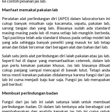
ke contoh pesanan jas lab.
Manfaat memakai pakaian lab
Peralatan alat perlindungan diri (APD) dalam laboratorium ini
cukup banyak misalkan saja kacamata, sepatu, pakaian lab,
sarung tangan dan yang lain. Biasanya sudah ada standard
masing-masing pada lab di mana setiap lab mungkin berbeda.
Tapi pastinya telah ada standard khusus pada setiap model lab
yang ada sehingga banyak peneliti yang masuk ke lab tetap
aman dan tidak tercemar dari beragam alat dan bahan dari lab.
Salah satu jenis alat perlindungan diri ialah pakaian atau jas lab.
Seperti hal di dapur yang memanfaatkan celemek, dalam lab
pun perlu kenakan pakaian khusus. Jas lab biasanya dibuat
cukup panjang sampai mencapai di bawah lutut. Tetapi anda
terus mesti kenakan pakaian didalamnya karena fungsi dari jas
lab ini cuma menjadi baju luar saja. Fungsi jas lab merupakan
jadi berikut:
Membuat perlindungan badan
Fungsi dari jas lab ini salah satunya ialah untuk membuat
perlindungan badan. Di dalam lab tentunya ada berabagai zat
membahayakan dan apabila kenakan jas lab ini cuma untuk