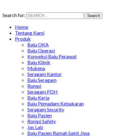
Search for:
Search
Home
Tentang Kami
Produk
Baju OKA
Baju Operasi
Konveksi Baju Perawat
Baju Klinik
Mukena
Seragam Kantor
Baju Seragam
Rompi
Seragam PDH
Baju Kerja
Baju Pemadam Kebakaran
Seragam Security
Baju Pasien
Rompi Safety
Jas Lab
Baju Pasien Rumah Sakit Jiwa