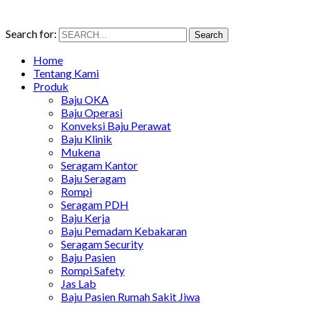
Search for:
Search
Home
Tentang Kami
Produk
Baju OKA
Baju Operasi
Konveksi Baju Perawat
Baju Klinik
Mukena
Seragam Kantor
Baju Seragam
Rompi
Seragam PDH
Baju Kerja
Baju Pemadam Kebakaran
Seragam Security
Baju Pasien
Rompi Safety
Jas Lab
Baju Pasien Rumah Sakit Jiwa