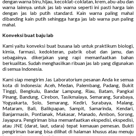
dengan warna biru, hijau, kecoklat-coklatan, krem, abu-abu dan
warna lainnya. untuk jas lab warna seperti ini pasti harga lain
dengan jas lab putih standard. Kain warna paling mahal
dibanding kain putih sehingga harga jas lab warna pun paling
mahal.
Konveksi buat baju lab
Kami yaitu konveksi buat busana lab untuk praktikum biologi,
kimia, farmasi, kedokteran, pabrik obat dan jamu, dan
sebagainya. dikerjakan yang rapi memanfaatkan bahan
berkualitas. Sudah menghasilkan ribuan jas lab yang digunakan
di semua Indonesia.
Kami siap mengirim Jas Laboratorium pesanan Anda ke semua
kota di Indonesia: Aceh, Medan, Palembang, Padang, Bukit
Tinggi, Bengkulu, Bandar Lampung, Riau, Batam, Pangkal
Pinang, Bandung, Cirebon, Tasikmalaya, Semarang, Surabaya,
Yogyakarta, Solo, Semarang, Kediri, Surabaya, Malang,
Mataram, Bali, Balikpapan, Sampit, Samarinda, Kendari,
Banjarmasin, Pontianak, Makasar, Manado, Ambon, Sorong,
Jayapura. Pengiriman bisa memanfaatkan ekspedisi, ekspedisi,
atau JNE (darat, laut, udara) tepat kemauan pemesan. Bukti
pengiriman barang bisa dilihat di halaman khusus atau menuju