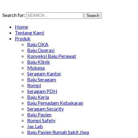
Search for:
Search
Home
Tentang Kami
Produk
Baju OKA
Baju Operasi
Konveksi Baju Perawat
Baju Klinik
Mukena
Seragam Kantor
Baju Seragam
Rompi
Seragam PDH
Baju Kerja
Baju Pemadam Kebakaran
Seragam Security
Baju Pasien
Rompi Safety
Jas Lab
Baju Pasien Rumah Sakit Jiwa