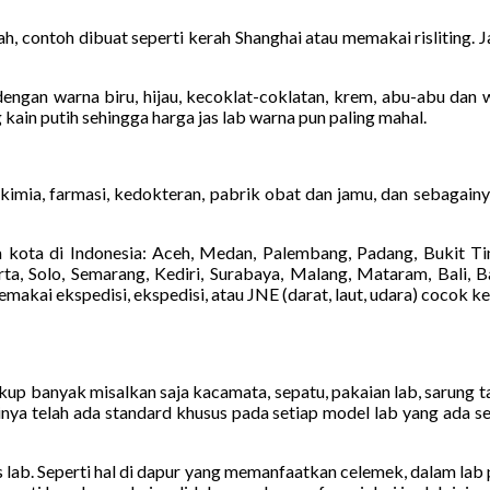
h, contoh dibuat seperti kerah Shanghai atau memakai risliting. 
ngan warna biru, hijau, kecoklat-coklatan, krem, abu-abu dan war
 kain putih sehingga harga jas lab warna pun paling mahal.
kimia, farmasi, kedokteran, pabrik obat dan jamu, dan sebagain
kota di Indonesia: Aceh, Medan, Palembang, Padang, Bukit Tin
a, Solo, Semarang, Kediri, Surabaya, Malang, Mataram, Bali, Ba
kai ekspedisi, ekspedisi, atau JNE (darat, laut, udara) cocok k
cukup banyak misalkan saja kacamata, sepatu, pakaian lab, sarung 
inya telah ada standard khusus pada setiap model lab yang ada s
jas lab. Seperti hal di dapur yang memanfaatkan celemek, dalam lab