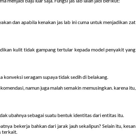
menjadi baju luar saja. Fungsi jas lab ialah jadi berikut:
yakan dan apabila kenakan jas lab ini cuma untuk menjadikan zat
dikan kulit tidak gampang tertular kepada model penyakit yang
a konveksi seragam supaya tidak sedih di belakang.
ekomendasi, namun juga malah semakin memusingkan. karena itu,
ak ubahnya sebagai suatu bentuk identitas dari entitas itu.
nya bekerja bahkan dari jarak jauh sekalipun? Selain itu, kesan
 terkait.