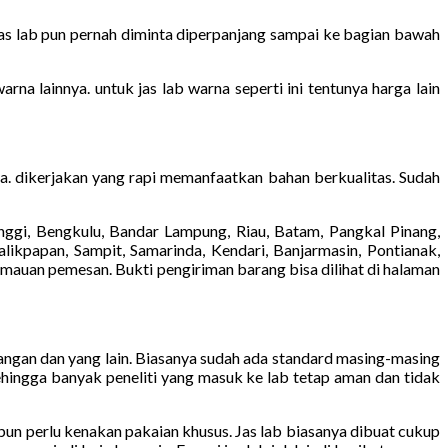
Jas lab pun pernah diminta diperpanjang sampai ke bagian bawah
na lainnya. untuk jas lab warna seperti ini tentunya harga lain
ya. dikerjakan yang rapi memanfaatkan bahan berkualitas. Sudah
ggi, Bengkulu, Bandar Lampung, Riau, Batam, Pangkal Pinang,
likpapan, Sampit, Samarinda, Kendari, Banjarmasin, Pontianak,
emauan pemesan. Bukti pengiriman barang bisa dilihat di halaman
tangan dan yang lain. Biasanya sudah ada standard masing-masing
ehingga banyak peneliti yang masuk ke lab tetap aman dan tidak
 pun perlu kenakan pakaian khusus. Jas lab biasanya dibuat cukup