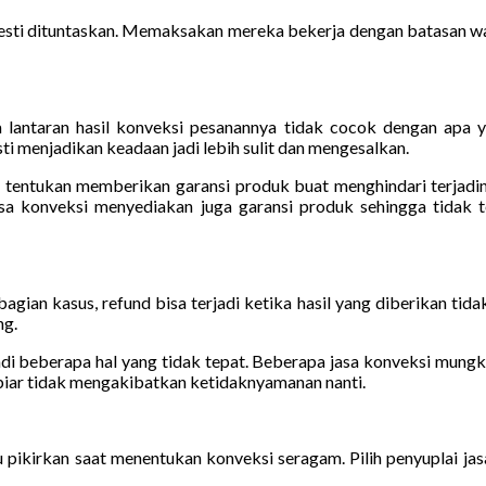
esti dituntaskan. Memaksakan mereka bekerja dengan batasan wak
ntaran hasil konveksi pesanannya tidak cocok dengan apa yan
menjadikan keadaan jadi lebih sulit dan mengesalkan.
u tentukan memberikan garansi produk buat menghindari terjadiny
jasa konveksi menyediakan juga garansi produk sehingga tidak t
ian kasus, refund bisa terjadi ketika hasil yang diberikan tidak
ng.
i beberapa hal yang tidak tepat. Beberapa jasa konveksi mungki
i biar tidak mengakibatkan ketidaknyamanan nanti.
u pikirkan saat menentukan konveksi seragam. Pilih penyuplai ja