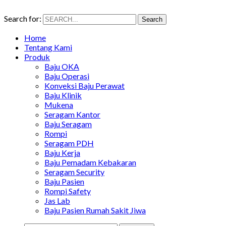
Search for:
Search
Home
Tentang Kami
Produk
Baju OKA
Baju Operasi
Konveksi Baju Perawat
Baju Klinik
Mukena
Seragam Kantor
Baju Seragam
Rompi
Seragam PDH
Baju Kerja
Baju Pemadam Kebakaran
Seragam Security
Baju Pasien
Rompi Safety
Jas Lab
Baju Pasien Rumah Sakit Jiwa