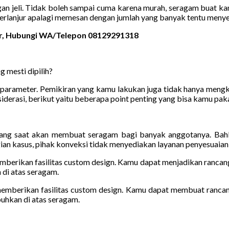
gan jeli. Tidak boleh sampai cuma karena murah, seragam buat k
erlanjur apalagi memesan dengan jumlah yang banyak tentu menye
mur, Hubungi WA/Telepon 08129291318
 mesti dipilih?
rameter. Pemikiran yang kamu lakukan juga tidak hanya mengkaji
derasi, berikut yaitu beberapa point penting yang bisa kamu paka
ang saat akan membuat seragam bagi banyak anggotanya. Bahkan
gian kasus, pihak konveksi tidak menyediakan layanan penyesuaian 
emberikan fasilitas custom design. Kamu dapat menjadikan rancan
 di atas seragam.
 memberikan fasilitas custom design. Kamu dapat membuat ranca
buhkan di atas seragam.