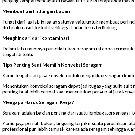
panjang sampai mencapai di bawah lutut. akan tetapi anda masih me
Membuat perlindungan badan
Fungsi dari jas lab ini salah satunya yaitu untuk membuat perl
itu tidak masuk ke kulit sehingga badan terus terlindung.
Menghindari dari kontaminasi
Dalam lab umumnya pun dilakukan beragam uji coba termasuk pe
tengah di teliti.
Tips Penting Saat Memilih Konveksi Seragam
Kamu tengah cari jasa konveksi untuk menjadikan seragam kanto
Menentukan konveksi seragam dapat jadi tugas yang sulit-suli
penting buat lebih cermat saat menentukan penyuplai jasa konvek
Mengapa Harus Seragam Kerja?
Seragam adalah bagian penting dari suatu lembaga, organisasi, ko
Kamu juga pernah bukan, langsung terpikir suatu perusahaan ata
professional pun lebih tampak karena ada seragam sehingga warg