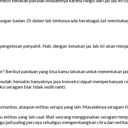
sti kenakan pakaian didalamnya karena fungsi dari jas lab ini cuma 
indungan badan. Di dalam lab tentunya ada berabagai zat membaha
ngetesan penyakit. Nah, dengan kenakan jas lab ini akan menja
r? Berikut panduan yang bisa kamu lakukan untuk menentukan jas
t mudah. Semakin banyaknya jasa konveksi dapat memperbanyak r
si seragam biar tidak sedih nanti.
munitas, ataupun entitas serupa yang lain. Masalahnya seragam tid
u entitas yang lain saat lihat seorang menggunakan seragam tempat
a jadi paling percaya sekaligus mengembangkan citra dari entitas