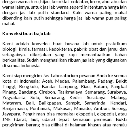
dengan warna biru, hijau, kecoklat-coklatan, krem, abu-abu dan
warna lainnya. untuk jas lab warna seperti ini tentunya harga lain
dengan jas lab putih standard. Kain warna paling mahal
dibanding kain putih sehingga harga jas lab warna pun paling
mahal.
Konveksi buat baju lab
Kami adalah konveksi buat busana lab untuk praktikum
biologi, kimia, farmasi, kedokteran, pabrik obat dan jamu, dan
sebagainya. dikerjakan yang rapi memanfaatkan bahan
berkualitas. Sudah menghasilkan ribuan jas lab yang digunakan
di semua Indonesia.
Kami siap mengirim Jas Laboratorium pesanan Anda ke semua
kota di Indonesia: Aceh, Medan, Palembang, Padang, Bukit
Tinggi, Bengkulu, Bandar Lampung, Riau, Batam, Pangkal
Pinang, Bandung, Cirebon, Tasikmalaya, Semarang, Surabaya,
Yogyakarta, Solo, Semarang, Kediri, Surabaya, Malang,
Mataram, Bali, Balikpapan, Sampit, Samarinda, Kendari,
Banjarmasin, Pontianak, Makasar, Manado, Ambon, Sorong,
Jayapura. Pengiriman bisa memakai ekspedisi, ekspedisi, atau
JNE (darat, laut, udara) tepat kemauan pemesan. Bukti
pengiriman barang bisa dilihat di halaman khusus atau menuju