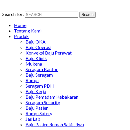
Search for:
Search
Home
Tentang Kami
Produk
Baju OKA
Baju Operasi
Konveksi Baju Perawat
Baju Klinik
Mukena
Seragam Kantor
Baju Seragam
Rompi
Seragam PDH
Baju Kerja
Baju Pemadam Kebakaran
Seragam Security
Baju Pasien
Rompi Safety
Jas Lab
Baju Pasien Rumah Sakit Jiwa