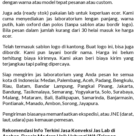
dengan warna atau model tepat pesanan atau custom.
Juga ada (ready stok) pakaian lab untuk keperluan ecer. Kami
cuma menyediakan jas laboratorium lengan panjang, warna
putih, kain oxford dan polos (tanpa sablon atau bordir logo).
Bila pesan dalam jumlah kurang dari 30 helai masuk ke harga
ecer.
Telah termasuk sablon logo di kantong. Buat logo ini, bisa juga
dibordir. Kami pun layani bordir nama. Harga ini belum
terhitung biaya kirimnya. Kami akan beri biaya kirim yang
terjangkau tapi paling dipercaya.
Siap mengirim jas laboratorium yang Anda pesan ke semua
kota di Indonesia: Medan, Palembang, Aceh, Padang, Bengkulu,
Riau, Batam, Bandar Lampung, Pangkal Pinang, Jakarta,
Bandung, Tasikmalaya, Semarang, Yogyakarta, Solo, Surabaya,
Malang, Mataram, Bali, Balikpapan, Samarinda, Banjarmasin,
Pontianak, Manado, Ambon, Sorong, Jayapura.
Pengiriman biasanya memanfaatkan ekspedisi, atau JNE (darat,
laut, udara) pas kemauan pemesan.
Rekomendasi Info Terkini Jasa Konveksi Jas Lab di
Asahan, Desain Modern Unik Hubungi WA/Telepon