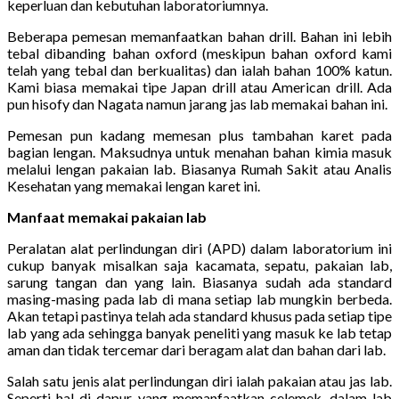
keperluan dan kebutuhan laboratoriumnya.
Beberapa pemesan memanfaatkan bahan drill. Bahan ini lebih
tebal dibanding bahan oxford (meskipun bahan oxford kami
telah yang tebal dan berkualitas) dan ialah bahan 100% katun.
Kami biasa memakai tipe Japan drill atau American drill. Ada
pun hisofy dan Nagata namun jarang jas lab memakai bahan ini.
Pemesan pun kadang memesan plus tambahan karet pada
bagian lengan. Maksudnya untuk menahan bahan kimia masuk
melalui lengan pakaian lab. Biasanya Rumah Sakit atau Analis
Kesehatan yang memakai lengan karet ini.
Manfaat memakai pakaian lab
Peralatan alat perlindungan diri (APD) dalam laboratorium ini
cukup banyak misalkan saja kacamata, sepatu, pakaian lab,
sarung tangan dan yang lain. Biasanya sudah ada standard
masing-masing pada lab di mana setiap lab mungkin berbeda.
Akan tetapi pastinya telah ada standard khusus pada setiap tipe
lab yang ada sehingga banyak peneliti yang masuk ke lab tetap
aman dan tidak tercemar dari beragam alat dan bahan dari lab.
Salah satu jenis alat perlindungan diri ialah pakaian atau jas lab.
Seperti hal di dapur yang memanfaatkan celemek, dalam lab