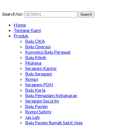
Search for:
Search
Home
Tentang Kami
Produk
Baju OKA
Baju Operasi
Konveksi Baju Perawat
Baju Klinik
Mukena
Seragam Kantor
Baju Seragam
Rompi
Seragam PDH
Baju Kerja
Baju Pemadam Kebakaran
Seragam Security
Baju Pasien
Rompi Safety
Jas Lab
Baju Pasien Rumah Sakit Jiwa