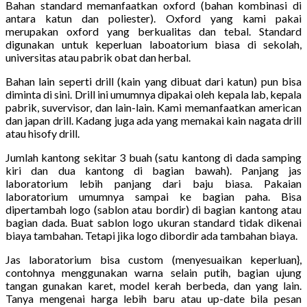
Bahan standard memanfaatkan oxford (bahan kombinasi di
antara katun dan poliester). Oxford yang kami pakai
merupakan oxford yang berkualitas dan tebal. Standard
digunakan untuk keperluan laboatorium biasa di sekolah,
universitas atau pabrik obat dan herbal.
Bahan lain seperti drill (kain yang dibuat dari katun) pun bisa
diminta di sini. Drill ini umumnya dipakai oleh kepala lab, kepala
pabrik, suvervisor, dan lain-lain. Kami memanfaatkan american
dan japan drill. Kadang juga ada yang memakai kain nagata drill
atau hisofy drill.
Jumlah kantong sekitar 3 buah (satu kantong di dada samping
kiri dan dua kantong di bagian bawah). Panjang jas
laboratorium lebih panjang dari baju biasa. Pakaian
laboratorium umumnya sampai ke bagian paha. Bisa
dipertambah logo (sablon atau bordir) di bagian kantong atau
bagian dada. Buat sablon logo ukuran standard tidak dikenai
biaya tambahan. Tetapi jika logo dibordir ada tambahan biaya.
Jas laboratorium bisa custom (menyesuaikan keperluan},
contohnya menggunakan warna selain putih, bagian ujung
tangan gunakan karet, model kerah berbeda, dan yang lain.
Tanya mengenai harga lebih baru atau up-date bila pesan