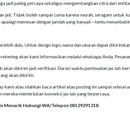
ga jadi paling percaya sekaligus mengembangkan citra dari entitas
an jeli. Tidak boleh sampai cuma karena murah, seragam untuk k
r—apalagi memesan dengan jumlah yang banyak—tentu menyebabkan
 terlebih dulu. Untuk design logo, nama dan ukuran dapat dikirimk
rekening akan kami informasikan melalui whatsapp Anda. Pesanan 
b akan dikirim jadi verifikasi. Durasi waktu pembuatan jas lab ber
ang akan dikirim.
ami atau silahkan baca artikel atau posting ini sampai selesai un
in mereka memerlukan konveksi jas lab yang terpercaya.
sain Menarik Hubungi WA/Telepon 08129291318