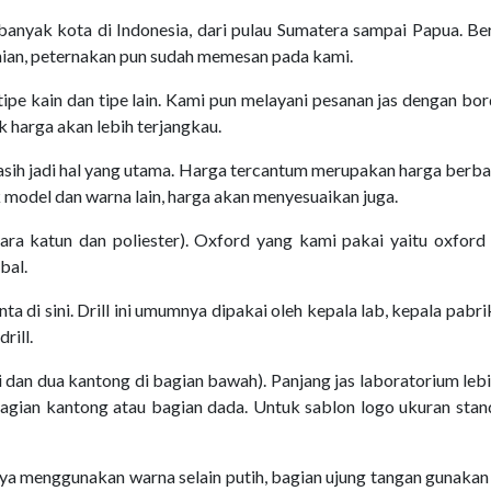
yak kota di Indonesia, dari pulau Sumatera sampai Papua. Berag
tanian, peternakan pun sudah memesan pada kami.
tipe kain dan tipe lain. Kami pun melayani pesanan jas dengan bo
 harga akan lebih terjangkau.
asih jadi hal yang utama. Harga tercantum merupakan harga berba
k model dan warna lain, harga akan menyesuaikan juga.
a katun dan poliester). Oxford yang kami pakai yaitu oxford 
bal.
nta di sini. Drill ini umumnya dipakai oleh kepala lab, kepala pabri
rill.
i dan dua kantong di bagian bawah). Panjang jas laboratorium le
bagian kantong atau bagian dada. Untuk sablon logo ukuran stand
ya menggunakan warna selain putih, bagian ujung tangan gunakan 