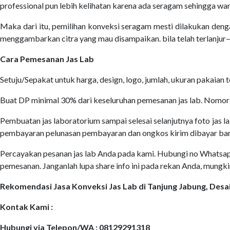
professional pun lebih kelihatan karena ada seragam sehingga war
Maka dari itu, pemilihan konveksi seragam mesti dilakukan deng
menggambarkan citra yang mau disampaikan. bila telah terlanju
Cara Pemesanan Jas Lab
Setuju/Sepakat untuk harga, design, logo, jumlah, ukuran pakaian
Buat DP minimal 30% dari keseluruhan pemesanan jas lab. Nomor 
Pembuatan jas laboratorium sampai selesai selanjutnya foto jas la
pembayaran pelunasan pembayaran dan ongkos kirim dibayar bar
Percayakan pesanan jas lab Anda pada kami. Hubungi no Whatsapp k
pemesanan. Janganlah lupa share info ini pada rekan Anda, mungk
Rekomendasi Jasa Konveksi Jas Lab di Tanjung Jabung, De
Kontak Kami :
Hubungi via Telepon/WA : 08129291318