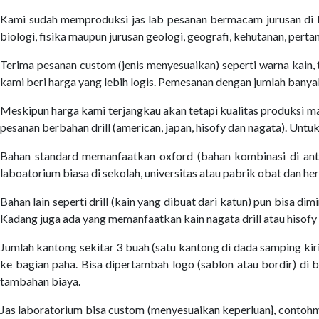
Kami sudah memproduksi jas lab pesanan bermacam jurusan di ban
biologi, fisika maupun jurusan geologi, geografi, kehutanan, per
Terima pesanan custom (jenis menyesuaikan) seperti warna kain, 
kami beri harga yang lebih logis. Pemesanan dengan jumlah banyak
Meskipun harga kami terjangkau akan tetapi kualitas produksi m
pesanan berbahan drill (american, japan, hisofy dan nagata). Untu
Bahan standard memanfaatkan oxford (bahan kombinasi di antar
laboatorium biasa di sekolah, universitas atau pabrik obat dan her
Bahan lain seperti drill (kain yang dibuat dari katun) pun bisa dimi
Kadang juga ada yang memanfaatkan kain nagata drill atau hisofy d
Jumlah kantong sekitar 3 buah (satu kantong di dada samping kir
ke bagian paha. Bisa dipertambah logo (sablon atau bordir) di 
tambahan biaya.
Jas laboratorium bisa custom (menyesuaikan keperluan}, contohn