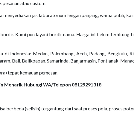
k pesanan atau custom.
a menyediakan jas laboratorium lengan panjang, warna putih, kain
dibordir. Kami pun layani bordir nama. Harga ini belum terhitung
a di Indonesia: Medan, Palembang, Aceh, Padang, Bengkulu, Ri
aram, Bali, Balikpapan, Samarinda, Banjarmasin, Pontianak, Mana
dara) tepat kemauan pemesan.
sain Menarik Hubungi WA/Telepon 08129291318
sa berbeda (selisih) tergantung dari saat proses pola, proses potong