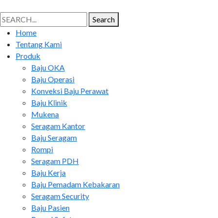
Search
Search
for:
Home
Tentang Kami
Produk
Baju OKA
Baju Operasi
Konveksi Baju Perawat
Baju Klinik
Mukena
Seragam Kantor
Baju Seragam
Rompi
Seragam PDH
Baju Kerja
Baju Pemadam Kebakaran
Seragam Security
Baju Pasien