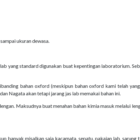
 sampai ukuran dewasa.
s lab yang standard digunakan buat kepentingan laboratorium. S
ibanding bahan oxford (meskipun bahan oxford kami telah yang 
 dan Nagata akan tetapi jarang jas lab memakai bahan ini.
ngan. Maksudnya buat menahan bahan kimia masuk melalui lengan
ukup banyak misalkan saja kacamata, sepatu, pakaian lab, sarung