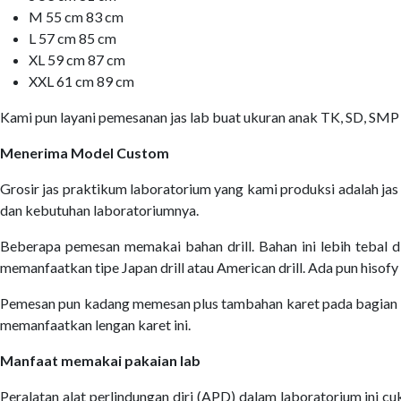
M 55 cm 83 cm
L 57 cm 85 cm
XL 59 cm 87 cm
XXL 61 cm 89 cm
Kami pun layani pemesanan jas lab buat ukuran anak TK, SD, SMP
Menerima Model Custom
Grosir jas praktikum laboratorium yang kami produksi adalah ja
dan kebutuhan laboratoriumnya.
Beberapa pemesan memakai bahan drill. Bahan ini lebih tebal d
memanfaatkan tipe Japan drill atau American drill. Ada pun hisofy
Pemesan pun kadang memesan plus tambahan karet pada bagian le
memanfaatkan lengan karet ini.
Manfaat memakai pakaian lab
Peralatan alat perlindungan diri (APD) dalam laboratorium ini c