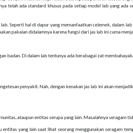
nya telah ada standard khusus pada setiap model lab yang ada s
as lab. Seperti hal di dapur yang memanfaatkan celemek, dalam la
kan pakaian didalamnya karena fungsi dari jas lab ini cuma menjadi
ungan badan. Di dalam lab tentunya ada berabagai zat membahayakan
etesan penyakit. Nah, dengan kenakan jas lab ini akan menjadika
unitas, ataupun entitas serupa yang lain. Masalahnya seragam tidak
 entitas yang lain saat lihat seorang menggunakan seragam tempa