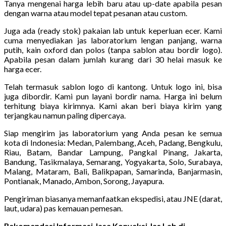
Tanya mengenai harga lebih baru atau up-date apabila pesan
dengan warna atau model tepat pesanan atau custom.
Juga ada (ready stok) pakaian lab untuk keperluan ecer. Kami
cuma menyediakan jas laboratorium lengan panjang, warna
putih, kain oxford dan polos (tanpa sablon atau bordir logo).
Apabila pesan dalam jumlah kurang dari 30 helai masuk ke
harga ecer.
Telah termasuk sablon logo di kantong. Untuk logo ini, bisa
juga dibordir. Kami pun layani bordir nama. Harga ini belum
terhitung biaya kirimnya. Kami akan beri biaya kirim yang
terjangkau namun paling dipercaya.
Siap mengirim jas laboratorium yang Anda pesan ke semua
kota di Indonesia: Medan, Palembang, Aceh, Padang, Bengkulu,
Riau, Batam, Bandar Lampung, Pangkal Pinang, Jakarta,
Bandung, Tasikmalaya, Semarang, Yogyakarta, Solo, Surabaya,
Malang, Mataram, Bali, Balikpapan, Samarinda, Banjarmasin,
Pontianak, Manado, Ambon, Sorong, Jayapura.
Pengiriman biasanya memanfaatkan ekspedisi, atau JNE (darat,
laut, udara) pas kemauan pemesan.
Rekomendasi Informasi Jasa Konveksi Jas Lab di