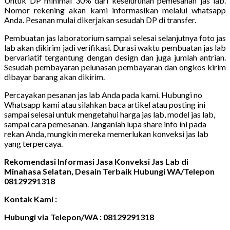
Untuk DP minimal 30% dari keseluruhan pemesanan jas lab.
Nomor rekening akan kami informasikan melalui whatsapp
Anda. Pesanan mulai dikerjakan sesudah DP di transfer.
Pembuatan jas laboratorium sampai selesai selanjutnya foto jas
lab akan dikirim jadi verifikasi. Durasi waktu pembuatan jas lab
bervariatif tergantung dengan design dan juga jumlah antrian.
Sesudah pembayaran pelunasan pembayaran dan ongkos kirim
dibayar barang akan dikirim.
Percayakan pesanan jas lab Anda pada kami. Hubungi no
Whatsapp kami atau silahkan baca artikel atau posting ini
sampai selesai untuk mengetahui harga jas lab, model jas lab,
sampai cara pemesanan. Janganlah lupa share info ini pada
rekan Anda, mungkin mereka memerlukan konveksi jas lab
yang terpercaya.
Rekomendasi Informasi Jasa Konveksi Jas Lab di
Minahasa Selatan, Desain Terbaik Hubungi WA/Telepon
08129291318
Kontak Kami :
Hubungi via Telepon/WA : 08129291318