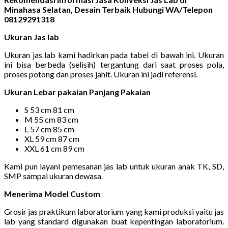
Minahasa Selatan, Desain Terbaik Hubungi WA/Telepon
08129291318
Ukuran Jas lab
Ukuran jas lab kami hadirkan pada tabel di bawah ini. Ukuran
ini bisa berbeda (selisih) tergantung dari saat proses pola,
proses potong dan proses jahit. Ukuran ini jadi referensi.
Ukuran Lebar pakaian Panjang Pakaian
S 53 cm 81 cm
M 55 cm 83 cm
L 57 cm 85 cm
XL 59 cm 87 cm
XXL 61 cm 89 cm
Kami pun layani pemesanan jas lab untuk ukuran anak TK, SD,
SMP sampai ukuran dewasa.
Menerima Model Custom
Grosir jas praktikum laboratorium yang kami produksi yaitu jas
lab yang standard digunakan buat kepentingan laboratorium.