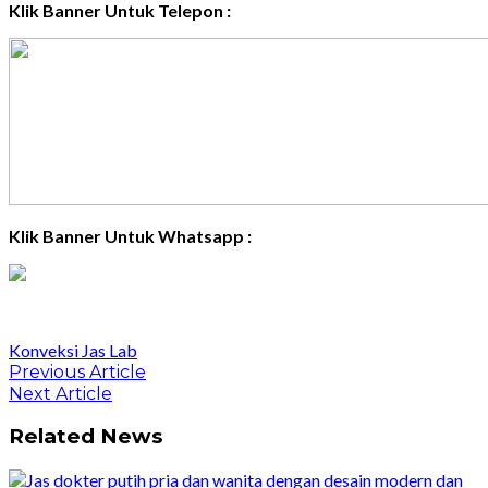
Klik Banner Untuk Telepon :
Klik Banner Untuk Whatsapp :
Konveksi Jas Lab
Post
Previous
Previous Article
Article:
Next
Next Article
navigation
Article:
Related News