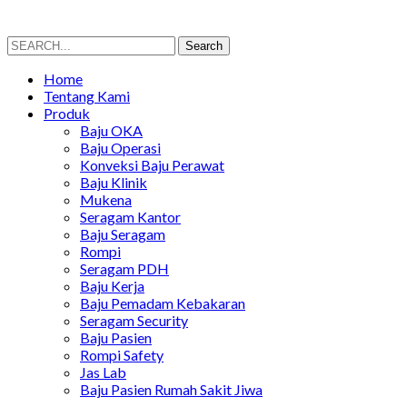
Search
Search
for:
Home
Tentang Kami
Produk
Baju OKA
Baju Operasi
Konveksi Baju Perawat
Baju Klinik
Mukena
Seragam Kantor
Baju Seragam
Rompi
Seragam PDH
Baju Kerja
Baju Pemadam Kebakaran
Seragam Security
Baju Pasien
Rompi Safety
Jas Lab
Baju Pasien Rumah Sakit Jiwa