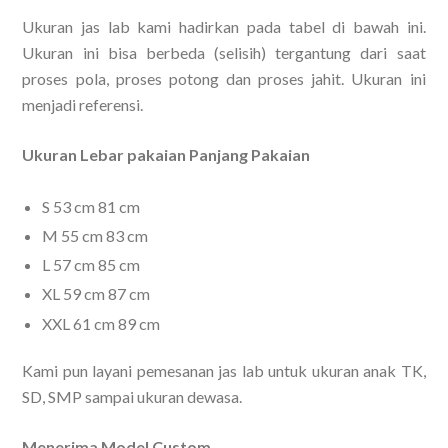
Ukuran jas lab kami hadirkan pada tabel di bawah ini.
Ukuran ini bisa berbeda (selisih) tergantung dari saat
proses pola, proses potong dan proses jahit. Ukuran ini
menjadi referensi.
Ukuran Lebar pakaian Panjang Pakaian
S 53 cm 81 cm
M 55 cm 83 cm
L 57 cm 85 cm
XL 59 cm 87 cm
XXL 61 cm 89 cm
Kami pun layani pemesanan jas lab untuk ukuran anak TK,
SD, SMP sampai ukuran dewasa.
Menerima Model Custom