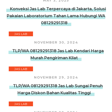
MAY 3, 2025
Konveksi Jas Lab Terpercaya di Jakarta, Solusi
Pakaian Laboratorium Tahan Lama Hubungi WA
08129291318
JAS LAB
NOVEMBER 30, 2024
TLP/WA 08129291318 Jas Lab Kendari Harga
Murah Pengiriman Kilat
JAS LAB
NOVEMBER 29, 2024
TLP/WA 08129291318 Jas Lab Sungai Penuh
Harga Diskon Bahan Kualitas Tinggi
JAS LAB