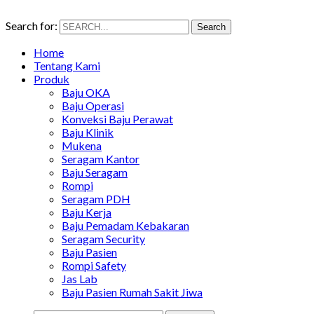
Search for:
Search
Home
Tentang Kami
Produk
Baju OKA
Baju Operasi
Konveksi Baju Perawat
Baju Klinik
Mukena
Seragam Kantor
Baju Seragam
Rompi
Seragam PDH
Baju Kerja
Baju Pemadam Kebakaran
Seragam Security
Baju Pasien
Rompi Safety
Jas Lab
Baju Pasien Rumah Sakit Jiwa