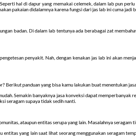
lab. Seperti hal di dapur yang memakai celemek, dalam lab pun per
an pakaian didalamnya karena fungsi dari jas lab ini cuma jadi baju 
indungan badan. Di dalam lab tentunya ada berabagai zat membahay
ngetesan penyakit. Nah, dengan kenakan jas lab ini akan menja
r? Berikut panduan yang bisa kamu lakukan buat menentukan jasa 
t mudah. Semakin banyaknya jasa konveksi dapat memperbanyak r
si seragam supaya tidak sedih nanti.
munitas, ataupun entitas serupa yang lain. Masalahnya seragam tida
u entitas yang lain saat lihat seorang menggunakan seragam tempat