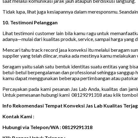
saat melalui komunikasi jarak jauh ataupun berdiskusi langsung.
Tidak lupa, lihat juga kesiapannya dalam meresponsmu. Seandain
10. Testimoni Pelanggan
Lihat testimoni customer lain bila kamu ragu untuk memanfaatka
adanya—mulai dari kualitas produk, service, sampai harga yang 
Mencari tahu track record jasa konveksi itu melalui beragam s
supplier yang telah diincar, maka ada mestinya kamu melakukan v
Seragam yaitu salah satu bentuk identitas suatu entitas yang bi
betul-betul berpengalaman dan professional sehingga sanggup h
kamu dapat menggunakan beberapa pertimbangan atau patokan s
Percayakan pada kami pesanan Jas Lab Anda, kualitas dan jami
Untuk pemesanan hubungi kami 08129291318 atau klik tombol 
Info Rekomendasi Tempat Konveksi Jas Lab Kualitas Terjag
Kontak Kami :
Hubungi via Telepon/WA : 08129291318
Klik Banner Untuk Telepon :