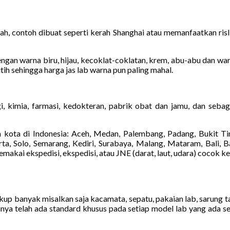
h, contoh dibuat seperti kerah Shanghai atau memanfaatkan risli
gan warna biru, hijau, kecoklat-coklatan, krem, abu-abu dan warna 
tih sehingga harga jas lab warna pun paling mahal.
, kimia, farmasi, kedokteran, pabrik obat dan jamu, dan sebag
kota di Indonesia: Aceh, Medan, Palembang, Padang, Bukit Tin
a, Solo, Semarang, Kediri, Surabaya, Malang, Mataram, Bali, Ba
kai ekspedisi, ekspedisi, atau JNE (darat, laut, udara) cocok k
cukup banyak misalkan saja kacamata, sepatu, pakaian lab, sarung 
inya telah ada standard khusus pada setiap model lab yang ada s