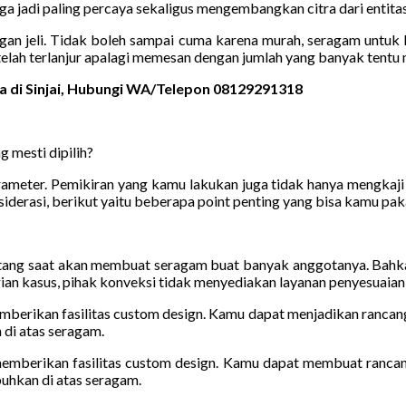
a jadi paling percaya sekaligus mengembangkan citra dari entitas
ngan jeli. Tidak boleh sampai cuma karena murah, seragam untuk
lah terlanjur apalagi memesan dengan jumlah yang banyak tentu 
a di Sinjai, Hubungi WA/Telepon 08129291318
 mesti dipilih?
eter. Pemikiran yang kamu lakukan juga tidak hanya mengkaji m
derasi, berikut yaitu beberapa point penting yang bisa kamu paka
atang saat akan membuat seragam buat banyak anggotanya. Bahkan
gian kasus, pihak konveksi tidak menyediakan layanan penyesuaian 
emberikan fasilitas custom design. Kamu dapat menjadikan rancan
 di atas seragam.
 memberikan fasilitas custom design. Kamu dapat membuat ranca
buhkan di atas seragam.