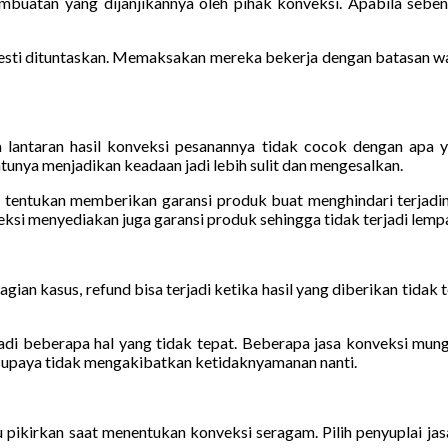
buatan yang dijanjikannya oleh pihak konveksi. Apabila sebe
esti dituntaskan. Memaksakan mereka bekerja dengan batasan wak
ntaran hasil konveksi pesanannya tidak cocok dengan apa yan
ya menjadikan keadaan jadi lebih sulit dan mengesalkan.
u tentukan memberikan garansi produk buat menghindari terjadiny
nveksi menyediakan juga garansi produk sehingga tidak terjadi lem
an kasus, refund bisa terjadi ketika hasil yang diberikan tidak te
i beberapa hal yang tidak tepat. Beberapa jasa konveksi mungk
i supaya tidak mengakibatkan ketidaknyamanan nanti.
u pikirkan saat menentukan konveksi seragam. Pilih penyuplai ja