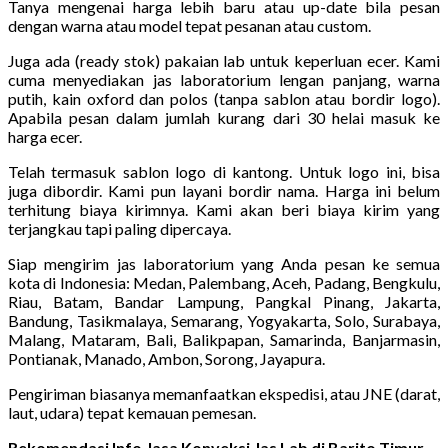
Tanya mengenai harga lebih baru atau up-date bila pesan
dengan warna atau model tepat pesanan atau custom.
Juga ada (ready stok) pakaian lab untuk keperluan ecer. Kami
cuma menyediakan jas laboratorium lengan panjang, warna
putih, kain oxford dan polos (tanpa sablon atau bordir logo).
Apabila pesan dalam jumlah kurang dari 30 helai masuk ke
harga ecer.
Telah termasuk sablon logo di kantong. Untuk logo ini, bisa
juga dibordir. Kami pun layani bordir nama. Harga ini belum
terhitung biaya kirimnya. Kami akan beri biaya kirim yang
terjangkau tapi paling dipercaya.
Siap mengirim jas laboratorium yang Anda pesan ke semua
kota di Indonesia: Medan, Palembang, Aceh, Padang, Bengkulu,
Riau, Batam, Bandar Lampung, Pangkal Pinang, Jakarta,
Bandung, Tasikmalaya, Semarang, Yogyakarta, Solo, Surabaya,
Malang, Mataram, Bali, Balikpapan, Samarinda, Banjarmasin,
Pontianak, Manado, Ambon, Sorong, Jayapura.
Pengiriman biasanya memanfaatkan ekspedisi, atau JNE (darat,
laut, udara) tepat kemauan pemesan.
Rekomendasi Info Jasa Konveksi Jas Lab di Barito Timur,