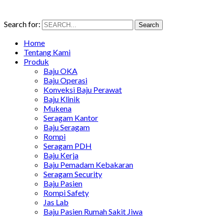
Search for:
Search
Home
Tentang Kami
Produk
Baju OKA
Baju Operasi
Konveksi Baju Perawat
Baju Klinik
Mukena
Seragam Kantor
Baju Seragam
Rompi
Seragam PDH
Baju Kerja
Baju Pemadam Kebakaran
Seragam Security
Baju Pasien
Rompi Safety
Jas Lab
Baju Pasien Rumah Sakit Jiwa