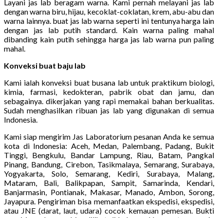
Layani jas lab beragam warna. Kami pernah melayani jas lab
dengan warna biru, hijau, kecoklat-coklatan, krem, abu-abu dan
warna lainnya. buat jas lab warna seperti ini tentunya harga lain
dengan jas lab putih standard. Kain warna paling mahal
dibanding kain putih sehingga harga jas lab warna pun paling
mahal.
Konveksi buat baju lab
Kami ialah konveksi buat busana lab untuk praktikum biologi,
kimia, farmasi, kedokteran, pabrik obat dan jamu, dan
sebagainya. dikerjakan yang rapi memakai bahan berkualitas.
Sudah menghasilkan ribuan jas lab yang digunakan di semua
Indonesia.
Kami siap mengirim Jas Laboratorium pesanan Anda ke semua
kota di Indonesia: Aceh, Medan, Palembang, Padang, Bukit
Tinggi, Bengkulu, Bandar Lampung, Riau, Batam, Pangkal
Pinang, Bandung, Cirebon, Tasikmalaya, Semarang, Surabaya,
Yogyakarta, Solo, Semarang, Kediri, Surabaya, Malang,
Mataram, Bali, Balikpapan, Sampit, Samarinda, Kendari,
Banjarmasin, Pontianak, Makasar, Manado, Ambon, Sorong,
Jayapura. Pengiriman bisa memanfaatkan ekspedisi, ekspedisi,
atau JNE (darat, laut, udara) cocok kemauan pemesan. Bukti