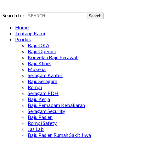
Search for:
Search
Home
Tentang Kami
Produk
Baju OKA
Baju Operasi
Konveksi Baju Perawat
Baju Klinik
Mukena
Seragam Kantor
Baju Seragam
Rompi
Seragam PDH
Baju Kerja
Baju Pemadam Kebakaran
Seragam Security
Baju Pasien
Rompi Safety
Jas Lab
Baju Pasien Rumah Sakit Jiwa