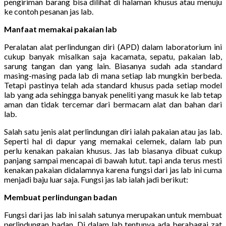
pengiriman barang bisa dilihat di halaman khusus atau menuju
ke contoh pesanan jas lab.
Manfaat memakai pakaian lab
Peralatan alat perlindungan diri (APD) dalam laboratorium ini
cukup banyak misalkan saja kacamata, sepatu, pakaian lab,
sarung tangan dan yang lain. Biasanya sudah ada standard
masing-masing pada lab di mana setiap lab mungkin berbeda.
Tetapi pastinya telah ada standard khusus pada setiap model
lab yang ada sehingga banyak peneliti yang masuk ke lab tetap
aman dan tidak tercemar dari bermacam alat dan bahan dari
lab.
Salah satu jenis alat perlindungan diri ialah pakaian atau jas lab.
Seperti hal di dapur yang memakai celemek, dalam lab pun
perlu kenakan pakaian khusus. Jas lab biasanya dibuat cukup
panjang sampai mencapai di bawah lutut. tapi anda terus mesti
kenakan pakaian didalamnya karena fungsi dari jas lab ini cuma
menjadi baju luar saja. Fungsi jas lab ialah jadi berikut:
Membuat perlindungan badan
Fungsi dari jas lab ini salah satunya merupakan untuk membuat
perlindungan badan. Di dalam lab tentunya ada berabagai zat