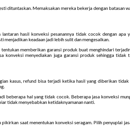
esti dituntaskan. Memaksakan mereka bekerja dengan batasan wak
ntaran hasil konveksi pesanannya tidak cocok dengan apa yan
menjadikan keadaan jadi lebih sulit dan mengesalkan.
u tentukan memberikan garansi produk buat menghindari terjadiny
jasa konveksi menyediakan juga garansi produk sehingga tidak t
an kasus, refund bisa terjadi ketika hasil yang diberikan tidak 
ng.
i beberapa hal yang tidak cocok. Beberapa jasa konveksi mungk
i biar tidak menyebabkan ketidaknyamanan nanti.
u pikirkan saat menentukan konveksi seragam. Pilih penyuplai ja