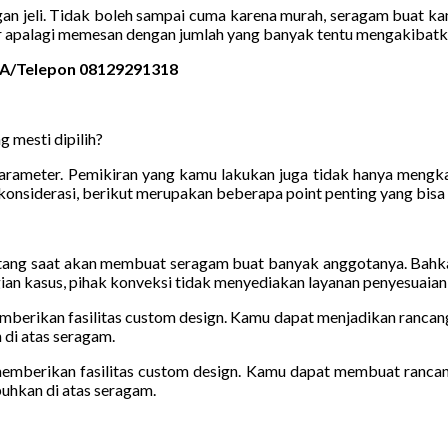
gan jeli. Tidak boleh sampai cuma karena murah, seragam buat k
r apalagi memesan dengan jumlah yang banyak tentu mengakibatka
 WA/Telepon 08129291318
 mesti dipilih?
meter. Pemikiran yang kamu lakukan juga tidak hanya mengkaji 
konsiderasi, berikut merupakan beberapa point penting yang bisa
atang saat akan membuat seragam buat banyak anggotanya. Bahkan
gian kasus, pihak konveksi tidak menyediakan layanan penyesuaian 
emberikan fasilitas custom design. Kamu dapat menjadikan rancan
 di atas seragam.
 memberikan fasilitas custom design. Kamu dapat membuat ranca
buhkan di atas seragam.