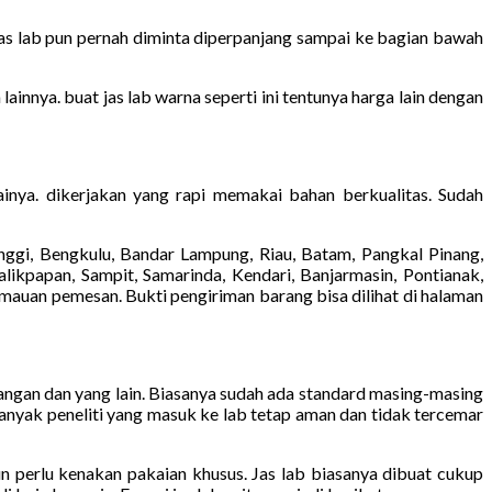
Jas lab pun pernah diminta diperpanjang sampai ke bagian bawah
ainnya. buat jas lab warna seperti ini tentunya harga lain dengan
ainya. dikerjakan yang rapi memakai bahan berkualitas. Sudah
ggi, Bengkulu, Bandar Lampung, Riau, Batam, Pangkal Pinang,
likpapan, Sampit, Samarinda, Kendari, Banjarmasin, Pontianak,
emauan pemesan. Bukti pengiriman barang bisa dilihat di halaman
tangan dan yang lain. Biasanya sudah ada standard masing-masing
banyak peneliti yang masuk ke lab tetap aman dan tidak tercemar
pun perlu kenakan pakaian khusus. Jas lab biasanya dibuat cukup