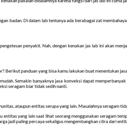
enakan pakaian didalamnya karena fungsi dari jas lab ini cuma jadi 
ndungan badan. Di dalam lab tentunya ada berabagai zat membahayak
ngetesan penyakit. Nah, dengan kenakan jas lab ini akan menja
r? Berikut panduan yang bisa kamu lakukan buat menentukan jasa 
it mudah. Semakin banyaknya jasa konveksi dapat memperbanyak r
ksi seragam biar tidak sedih nanti.
unitas, ataupun entitas serupa yang lain. Masalahnya seragam tidak
u entitas yang lain saat lihat seorang menggunakan seragam tempat
rga jadi paling percaya sekaligus mengembangkan citra dari entita