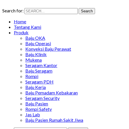
Search for:
Search
Home
Tentang Kami
Produk
Baju OKA
Baju Operasi
Konveksi Baju Perawat
Baju Klinik
Mukena
Seragam Kantor
Baju Seragam
Rompi
Seragam PDH
Baju Kerja
Baju Pemadam Kebakaran
Seragam Security
Baju Pasien
Rompi Safety
Jas Lab
Baju Pasien Rumah Sakit Jiwa