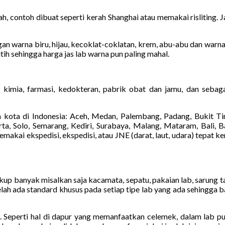
h, contoh dibuat seperti kerah Shanghai atau memakai risliting. 
n warna biru, hijau, kecoklat-coklatan, krem, abu-abu dan warna l
tih sehingga harga jas lab warna pun paling mahal.
 kimia, farmasi, kedokteran, pabrik obat dan jamu, dan sebag
kota di Indonesia: Aceh, Medan, Palembang, Padang, Bukit Tin
a, Solo, Semarang, Kediri, Surabaya, Malang, Mataram, Bali, Ba
kai ekspedisi, ekspedisi, atau JNE (darat, laut, udara) tepat k
cukup banyak misalkan saja kacamata, sepatu, pakaian lab, sarung 
elah ada standard khusus pada setiap tipe lab yang ada sehingga 
 lab. Seperti hal di dapur yang memanfaatkan celemek, dalam lab 