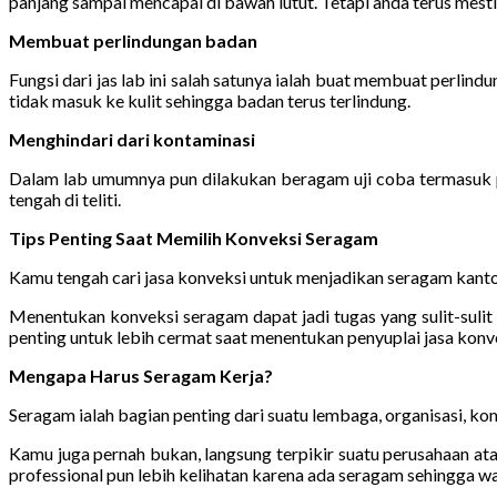
panjang sampai mencapai di bawah lutut. Tetapi anda terus mesti k
Membuat perlindungan badan
Fungsi dari jas lab ini salah satunya ialah buat membuat perli
tidak masuk ke kulit sehingga badan terus terlindung.
Menghindari dari kontaminasi
Dalam lab umumnya pun dilakukan beragam uji coba termasuk pe
tengah di teliti.
Tips Penting Saat Memilih Konveksi Seragam
Kamu tengah cari jasa konveksi untuk menjadikan seragam kanto
Menentukan konveksi seragam dapat jadi tugas yang sulit-sul
penting untuk lebih cermat saat menentukan penyuplai jasa konve
Mengapa Harus Seragam Kerja?
Seragam ialah bagian penting dari suatu lembaga, organisasi, kom
Kamu juga pernah bukan, langsung terpikir suatu perusahaan ata
professional pun lebih kelihatan karena ada seragam sehingga wa