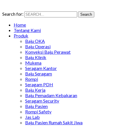
Search for:
Search
Home
Tentang Kami
Produk
Baju OKA
Baju Operasi
Konveksi Baju Perawat
Baju Klinik
Mukena
Seragam Kantor
Baju Seragam
Rompi
Seragam PDH
Baju Kerja
Baju Pemadam Kebakaran
Seragam Security
Baju Pasien
Rompi Safety
Jas Lab
Baju Pasien Rumah Sakit Jiwa