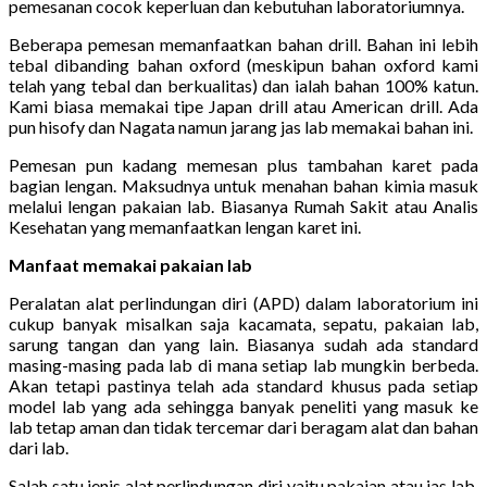
pemesanan cocok keperluan dan kebutuhan laboratoriumnya.
Beberapa pemesan memanfaatkan bahan drill. Bahan ini lebih
tebal dibanding bahan oxford (meskipun bahan oxford kami
telah yang tebal dan berkualitas) dan ialah bahan 100% katun.
Kami biasa memakai tipe Japan drill atau American drill. Ada
pun hisofy dan Nagata namun jarang jas lab memakai bahan ini.
Pemesan pun kadang memesan plus tambahan karet pada
bagian lengan. Maksudnya untuk menahan bahan kimia masuk
melalui lengan pakaian lab. Biasanya Rumah Sakit atau Analis
Kesehatan yang memanfaatkan lengan karet ini.
Manfaat memakai pakaian lab
Peralatan alat perlindungan diri (APD) dalam laboratorium ini
cukup banyak misalkan saja kacamata, sepatu, pakaian lab,
sarung tangan dan yang lain. Biasanya sudah ada standard
masing-masing pada lab di mana setiap lab mungkin berbeda.
Akan tetapi pastinya telah ada standard khusus pada setiap
model lab yang ada sehingga banyak peneliti yang masuk ke
lab tetap aman dan tidak tercemar dari beragam alat dan bahan
dari lab.
Salah satu jenis alat perlindungan diri yaitu pakaian atau jas lab.