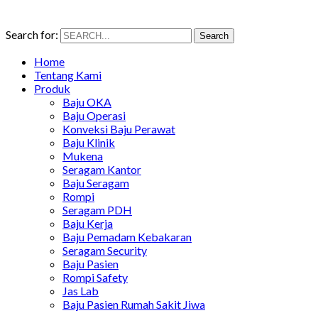
Search for:
Search
Home
Tentang Kami
Produk
Baju OKA
Baju Operasi
Konveksi Baju Perawat
Baju Klinik
Mukena
Seragam Kantor
Baju Seragam
Rompi
Seragam PDH
Baju Kerja
Baju Pemadam Kebakaran
Seragam Security
Baju Pasien
Rompi Safety
Jas Lab
Baju Pasien Rumah Sakit Jiwa