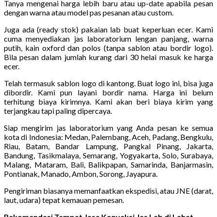
Tanya mengenai harga lebih baru atau up-date apabila pesan
dengan warna atau model pas pesanan atau custom.
Juga ada (ready stok) pakaian lab buat keperluan ecer. Kami
cuma menyediakan jas laboratorium lengan panjang, warna
putih, kain oxford dan polos (tanpa sablon atau bordir logo).
Bila pesan dalam jumlah kurang dari 30 helai masuk ke harga
ecer.
Telah termasuk sablon logo di kantong. Buat logo ini, bisa juga
dibordir. Kami pun layani bordir nama. Harga ini belum
terhitung biaya kirimnya. Kami akan beri biaya kirim yang
terjangkau tapi paling dipercaya.
Siap mengirim jas laboratorium yang Anda pesan ke semua
kota di Indonesia: Medan, Palembang, Aceh, Padang, Bengkulu,
Riau, Batam, Bandar Lampung, Pangkal Pinang, Jakarta,
Bandung, Tasikmalaya, Semarang, Yogyakarta, Solo, Surabaya,
Malang, Mataram, Bali, Balikpapan, Samarinda, Banjarmasin,
Pontianak, Manado, Ambon, Sorong, Jayapura.
Pengiriman biasanya memanfaatkan ekspedisi, atau JNE (darat,
laut, udara) tepat kemauan pemesan.
Rekomendasi Tempat Jasa Konveksi Jas Lab di Lahat,