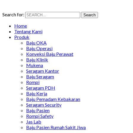
Search for:
Search
Home
Tentang Kami
Produk
Baju OKA
Baju Operasi
Konveksi Baju Perawat
Baju Klinik
Mukena
Seragam Kantor
Baju Seragam
Rompi
Seragam PDH
Baju Kerja
Baju Pemadam Kebakaran
Seragam Security
Baju Pasien
Rompi Safety
Jas Lab
Baju Pasien Rumah Sakit Jiwa