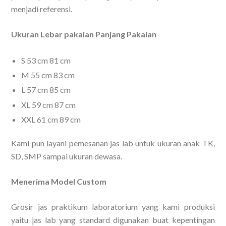
menjadi referensi.
Ukuran Lebar pakaian Panjang Pakaian
S 53 cm 81 cm
M 55 cm 83 cm
L 57 cm 85 cm
XL 59 cm 87 cm
XXL 61 cm 89 cm
Kami pun layani pemesanan jas lab untuk ukuran anak TK,
SD, SMP sampai ukuran dewasa.
Menerima Model Custom
Grosir jas praktikum laboratorium yang kami produksi
yaitu jas lab yang standard digunakan buat kepentingan