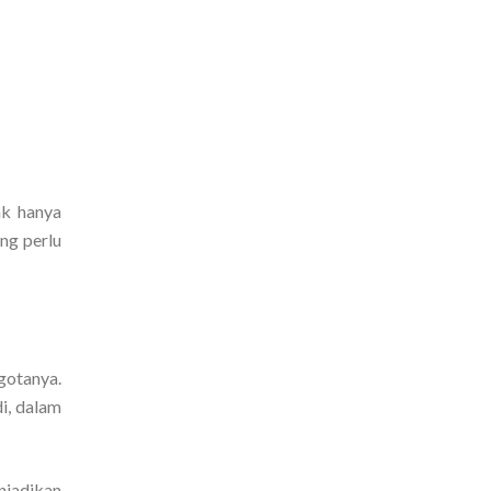
ak hanya
ng perlu
gotanya.
i, dalam
njadikan