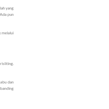
lah yang
 Ada pun
 melalui
sliting.
-abu dan
dibanding