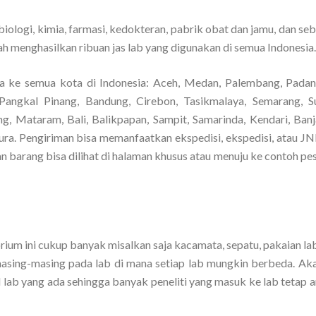
iologi, kimia, farmasi, kedokteran, pabrik obat dan jamu, dan se
h menghasilkan ribuan jas lab yang digunakan di semua Indonesia.
a ke semua kota di Indonesia: Aceh, Medan, Palembang, Padan
Pangkal Pinang, Bandung, Cirebon, Tasikmalaya, Semarang, S
ng, Mataram, Bali, Balikpapan, Sampit, Samarinda, Kendari, Banj
a. Pengiriman bisa memanfaatkan ekspedisi, ekspedisi, atau JNE
 barang bisa dilihat di halaman khusus atau menuju ke contoh pes
rium ini cukup banyak misalkan saja kacamata, sepatu, pakaian la
masing-masing pada lab di mana setiap lab mungkin berbeda. Aka
l lab yang ada sehingga banyak peneliti yang masuk ke lab tetap 