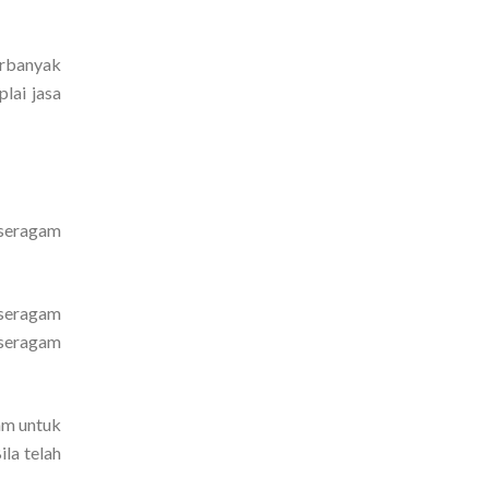
erbanyak
lai jasa
 seragam
 seragam
 seragam
am untuk
la telah