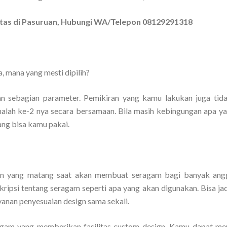
itas di Pasuruan, Hubungi WA/Telepon 08129291318
, mana yang mesti dipilih?
n sebagian parameter. Pemikiran yang kamu lakukan juga tid
malah ke-2 nya secara bersamaan. Bila masih kebingungan apa ya
ang bisa kamu pakai.
ign yang matang saat akan membuat seragam bagi banyak ang
kripsi tentang seragam seperti apa yang akan digunakan. Bisa jad
yanan penyesuaian design sama sekali.
eragam yang memberikan fasilitas custom design. Kamu dapat me