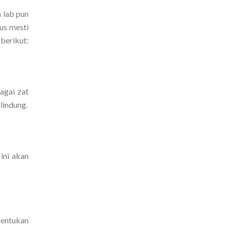
m lab pun
us mesti
 berikut:
agai zat
lindung.
ini akan
nentukan