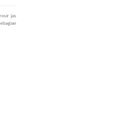
osir jas
Sebagian