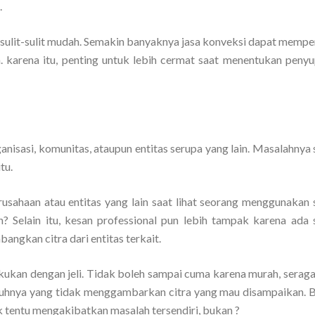
.
sulit-sulit mudah. Semakin banyaknya jasa konveksi dapat memp
karena itu, penting untuk lebih cermat saat menentukan penyup
anisasi, komunitas, ataupun entitas serupa yang lain. Masalahnya
tu.
rusahaan atau entitas yang lain saat lihat seorang menggunakan
n? Selain itu, kesan professional pun lebih tampak karena ada
angkan citra dari entitas terkait.
akukan dengan jeli. Tidak boleh sampai cuma karena murah, serag
uhnya yang tidak menggambarkan citra yang mau disampaikan. Bi
 tentu mengakibatkan masalah tersendiri, bukan ?