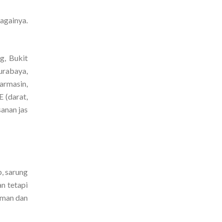
bagainya.
g, Bukit
urabaya,
armasin,
 (darat,
anan jas
b, sarung
n tetapi
aman dan