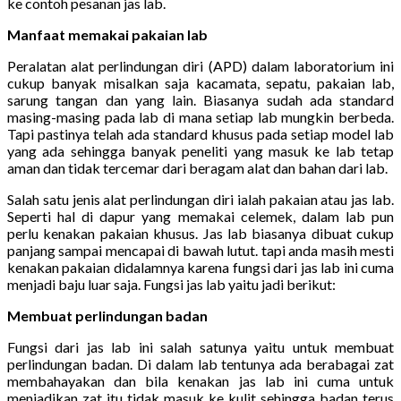
ke contoh pesanan jas lab.
Manfaat memakai pakaian lab
Peralatan alat perlindungan diri (APD) dalam laboratorium ini
cukup banyak misalkan saja kacamata, sepatu, pakaian lab,
sarung tangan dan yang lain. Biasanya sudah ada standard
masing-masing pada lab di mana setiap lab mungkin berbeda.
Tapi pastinya telah ada standard khusus pada setiap model lab
yang ada sehingga banyak peneliti yang masuk ke lab tetap
aman dan tidak tercemar dari beragam alat dan bahan dari lab.
Salah satu jenis alat perlindungan diri ialah pakaian atau jas lab.
Seperti hal di dapur yang memakai celemek, dalam lab pun
perlu kenakan pakaian khusus. Jas lab biasanya dibuat cukup
panjang sampai mencapai di bawah lutut. tapi anda masih mesti
kenakan pakaian didalamnya karena fungsi dari jas lab ini cuma
menjadi baju luar saja. Fungsi jas lab yaitu jadi berikut:
Membuat perlindungan badan
Fungsi dari jas lab ini salah satunya yaitu untuk membuat
perlindungan badan. Di dalam lab tentunya ada berabagai zat
membahayakan dan bila kenakan jas lab ini cuma untuk
menjadikan zat itu tidak masuk ke kulit sehingga badan terus