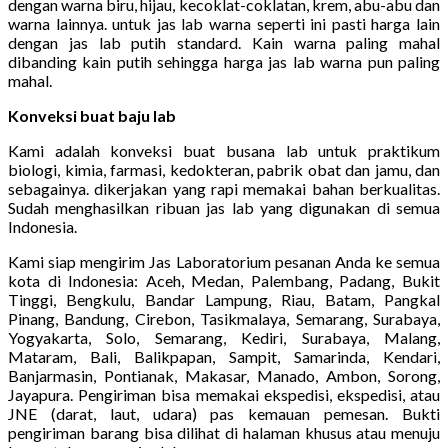
dengan warna biru, hijau, kecoklat-coklatan, krem, abu-abu dan
warna lainnya. untuk jas lab warna seperti ini pasti harga lain
dengan jas lab putih standard. Kain warna paling mahal
dibanding kain putih sehingga harga jas lab warna pun paling
mahal.
Konveksi buat baju lab
Kami adalah konveksi buat busana lab untuk praktikum
biologi, kimia, farmasi, kedokteran, pabrik obat dan jamu, dan
sebagainya. dikerjakan yang rapi memakai bahan berkualitas.
Sudah menghasilkan ribuan jas lab yang digunakan di semua
Indonesia.
Kami siap mengirim Jas Laboratorium pesanan Anda ke semua
kota di Indonesia: Aceh, Medan, Palembang, Padang, Bukit
Tinggi, Bengkulu, Bandar Lampung, Riau, Batam, Pangkal
Pinang, Bandung, Cirebon, Tasikmalaya, Semarang, Surabaya,
Yogyakarta, Solo, Semarang, Kediri, Surabaya, Malang,
Mataram, Bali, Balikpapan, Sampit, Samarinda, Kendari,
Banjarmasin, Pontianak, Makasar, Manado, Ambon, Sorong,
Jayapura. Pengiriman bisa memakai ekspedisi, ekspedisi, atau
JNE (darat, laut, udara) pas kemauan pemesan. Bukti
pengiriman barang bisa dilihat di halaman khusus atau menuju