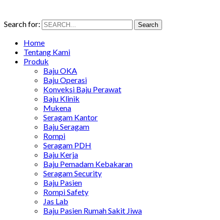
Search for:
Search
Home
Tentang Kami
Produk
Baju OKA
Baju Operasi
Konveksi Baju Perawat
Baju Klinik
Mukena
Seragam Kantor
Baju Seragam
Rompi
Seragam PDH
Baju Kerja
Baju Pemadam Kebakaran
Seragam Security
Baju Pasien
Rompi Safety
Jas Lab
Baju Pasien Rumah Sakit Jiwa