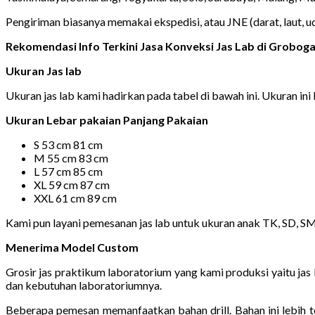
Pengiriman biasanya memakai ekspedisi, atau JNE (darat, laut, 
Rekomendasi Info Terkini Jasa Konveksi Jas Lab di Grobo
Ukuran Jas lab
Ukuran jas lab kami hadirkan pada tabel di bawah ini. Ukuran ini 
Ukuran Lebar pakaian Panjang Pakaian
S 53 cm 81 cm
M 55 cm 83 cm
L 57 cm 85 cm
XL 59 cm 87 cm
XXL 61 cm 89 cm
Kami pun layani pemesanan jas lab untuk ukuran anak TK, SD, S
Menerima Model Custom
Grosir jas praktikum laboratorium yang kami produksi yaitu j
dan kebutuhan laboratoriumnya.
Beberapa pemesan memanfaatkan bahan drill. Bahan ini lebih t