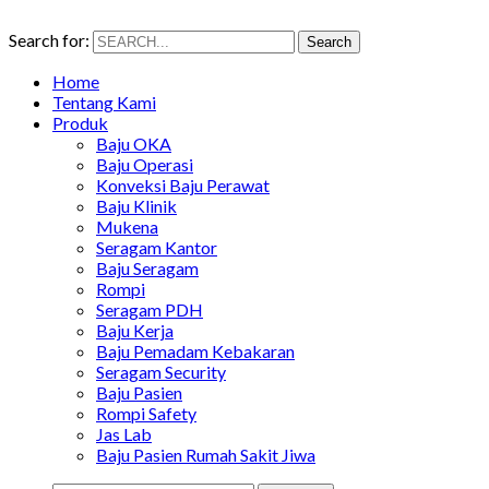
Search for:
Search
Home
Tentang Kami
Produk
Baju OKA
Baju Operasi
Konveksi Baju Perawat
Baju Klinik
Mukena
Seragam Kantor
Baju Seragam
Rompi
Seragam PDH
Baju Kerja
Baju Pemadam Kebakaran
Seragam Security
Baju Pasien
Rompi Safety
Jas Lab
Baju Pasien Rumah Sakit Jiwa