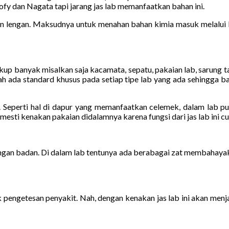
sofy dan Nagata tapi jarang jas lab memanfaatkan bahan ini.
lengan. Maksudnya untuk menahan bahan kimia masuk melalui le
cukup banyak misalkan saja kacamata, sepatu, pakaian lab, sarung 
lah ada standard khusus pada setiap tipe lab yang ada sehingga b
 lab. Seperti hal di dapur yang memanfaatkan celemek, dalam lab 
esti kenakan pakaian didalamnya karena fungsi dari jas lab ini cuma
dungan badan. Di dalam lab tentunya ada berabagai zat membahayak
engetesan penyakit. Nah, dengan kenakan jas lab ini akan menja