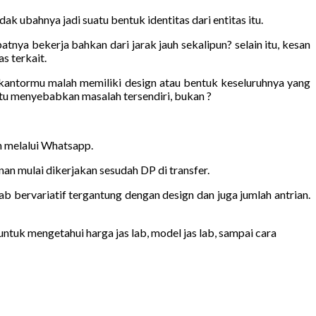
k ubahnya jadi suatu bentuk identitas dari entitas itu.
nya bekerja bahkan dari jarak jauh sekalipun? selain itu, kesan
s terkait.
 kantormu malah memiliki design atau bentuk keseluruhnya yang
u menyebabkan masalah tersendiri, bukan ?
an melalui Whatsapp.
n mulai dikerjakan sesudah DP di transfer.
ab bervariatif tergantung dengan design dan juga jumlah antrian.
ntuk mengetahui harga jas lab, model jas lab, sampai cara