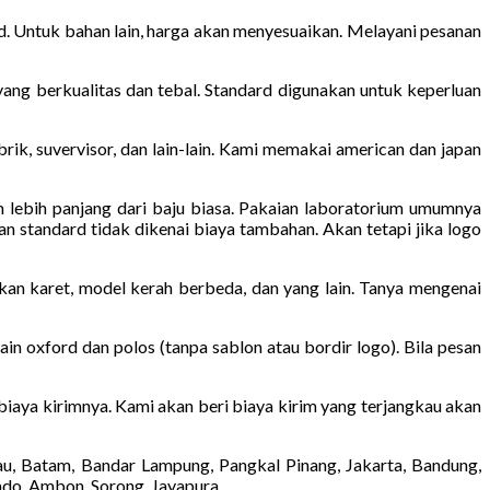
d. Untuk bahan lain, harga akan menyesuaikan. Melayani pesanan
ang berkualitas dan tebal. Standard digunakan untuk keperluan
pabrik, suvervisor, dan lain-lain. Kami memakai american dan japan
m lebih panjang dari baju biasa. Pakaian laboratorium umumnya
n standard tidak dikenai biaya tambahan. Akan tetapi jika logo
kan karet, model kerah berbeda, dan yang lain. Tanya mengenai
in oxford dan polos (tanpa sablon atau bordir logo). Bila pesan
 biaya kirimnya. Kami akan beri biaya kirim yang terjangkau akan
au, Batam, Bandar Lampung, Pangkal Pinang, Jakarta, Bandung,
ado, Ambon, Sorong, Jayapura.