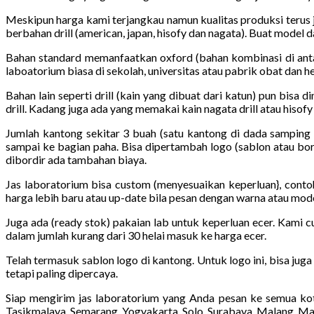
Meskipun harga kami terjangkau namun kualitas produksi terus 
berbahan drill (american, japan, hisofy dan nagata). Buat model 
Bahan standard memanfaatkan oxford (bahan kombinasi di antar
laboatorium biasa di sekolah, universitas atau pabrik obat dan he
Bahan lain seperti drill (kain yang dibuat dari katun) pun bisa d
drill. Kadang juga ada yang memakai kain nagata drill atau hisofy d
Jumlah kantong sekitar 3 buah (satu kantong di dada samping 
sampai ke bagian paha. Bisa dipertambah logo (sablon atau bor
dibordir ada tambahan biaya.
Jas laboratorium bisa custom (menyesuaikan keperluan}, conto
harga lebih baru atau up-date bila pesan dengan warna atau mod
Juga ada (ready stok) pakaian lab untuk keperluan ecer. Kami c
dalam jumlah kurang dari 30 helai masuk ke harga ecer.
Telah termasuk sablon logo di kantong. Untuk logo ini, bisa jug
tetapi paling dipercaya.
Siap mengirim jas laboratorium yang Anda pesan ke semua kot
Tasikmalaya, Semarang, Yogyakarta, Solo, Surabaya, Malang, Ma