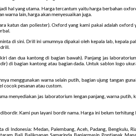
jadi hal yang utama. Harga tercantum yaitu harga berbahan oxfor
dan warna lain, harga akan menyesuaikan juga.
a katun dan poliester). Oxford yang kami pakai adalah oxford y
rbal.
iminta di sini. Drill ini umumnya dipakai oleh kepala lab, kepala 
rill.
kiri dan dua kantong di bagian bawah). Panjang jas laboratoriu
dir) di bagian kantong atau bagian dada. Untuk sablon logo ukura
hnya menggunakan warna selain putih, bagian ujung tangan guna
el cocok pesanan atau custom.
uma menyediakan jas laboratorium lengan panjang, warna putih, ka
a dibordir. Kami pun layani bordir nama. Harga ini belum terhitung
a di Indonesia: Medan, Palembang, Aceh, Padang, Bengkulu, Ri
taram, Bali, Balikpapan, Samarinda, Banjarmasin, Pontianak, Man