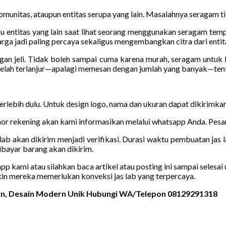
munitas, ataupun entitas serupa yang lain. Masalahnya seragam tida
u entitas yang lain saat lihat seorang menggunakan seragam tempat
rga jadi paling percaya sekaligus mengembangkan citra dari entita
ngan jeli. Tidak boleh sampai cuma karena murah, seragam untuk
elah terlanjur—apalagi memesan dengan jumlah yang banyak—tent
 terlebih dulu. Untuk design logo, nama dan ukuran dapat dikirimk
r rekening akan kami informasikan melalui whatsapp Anda. Pesana
lab akan dikirim menjadi verifikasi. Durasi waktu pembuatan jas l
bayar barang akan dikirim.
kami atau silahkan baca artikel atau posting ini sampai selesai u
kin mereka memerlukan konveksi jas lab yang terpercaya.
gan, Desain Modern Unik Hubungi WA/Telepon 08129291318