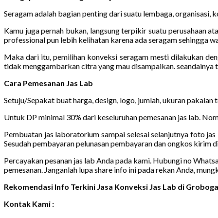
Seragam adalah bagian penting dari suatu lembaga, organisasi, ko
Kamu juga pernah bukan, langsung terpikir suatu perusahaan ata
professional pun lebih kelihatan karena ada seragam sehingga wa
Maka dari itu, pemilihan konveksi seragam mesti dilakukan de
tidak menggambarkan citra yang mau disampaikan. seandainya t
Cara Pemesanan Jas Lab
Setuju/Sepakat buat harga, design, logo, jumlah, ukuran pakaian
Untuk DP minimal 30% dari keseluruhan pemesanan jas lab. Nomo
Pembuatan jas laboratorium sampai selesai selanjutnya foto jas 
Sesudah pembayaran pelunasan pembayaran dan ongkos kirim di
Percayakan pesanan jas lab Anda pada kami. Hubungi no Whatsapp 
pemesanan. Janganlah lupa share info ini pada rekan Anda, mung
Rekomendasi Info Terkini Jasa Konveksi Jas Lab di Grobo
Kontak Kami :