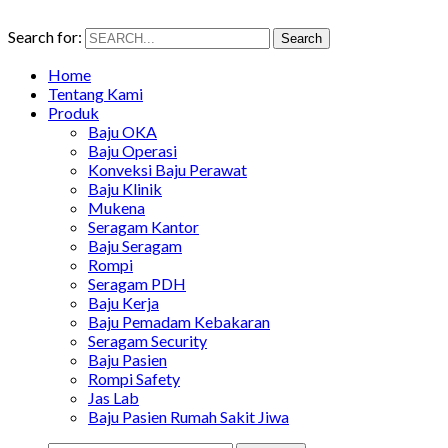
Search for:
Search
Home
Tentang Kami
Produk
Baju OKA
Baju Operasi
Konveksi Baju Perawat
Baju Klinik
Mukena
Seragam Kantor
Baju Seragam
Rompi
Seragam PDH
Baju Kerja
Baju Pemadam Kebakaran
Seragam Security
Baju Pasien
Rompi Safety
Jas Lab
Baju Pasien Rumah Sakit Jiwa