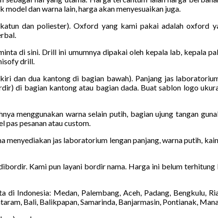
uk model dan warna lain, harga akan menyesuaikan juga.
atun dan poliester). Oxford yang kami pakai adalah oxford ya
rbal.
iminta di sini. Drill ini umumnya dipakai oleh kepala lab, kepala 
sofy drill.
kiri dan dua kantong di bagian bawah). Panjang jas laboratoriu
dir) di bagian kantong atau bagian dada. Buat sablon logo ukura
hnya menggunakan warna selain putih, bagian ujung tangan guna
el pas pesanan atau custom.
a menyediakan jas laboratorium lengan panjang, warna putih, kain
 dibordir. Kami pun layani bordir nama. Harga ini belum terhitung
a di Indonesia: Medan, Palembang, Aceh, Padang, Bengkulu, Ri
taram, Bali, Balikpapan, Samarinda, Banjarmasin, Pontianak, Man