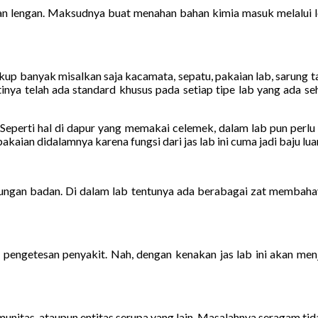
 lengan. Maksudnya buat menahan bahan kimia masuk melalui len
cukup banyak misalkan saja kacamata, sepatu, pakaian lab, sarung 
inya telah ada standard khusus pada setiap tipe lab yang ada s
lab. Seperti hal di dapur yang memakai celemek, dalam lab pun per
aian didalamnya karena fungsi dari jas lab ini cuma jadi baju luar 
indungan badan. Di dalam lab tentunya ada berabagai zat membahay
engetesan penyakit. Nah, dengan kenakan jas lab ini akan menja
unitas, ataupun entitas serupa yang lain. Masalahnya seragam tida