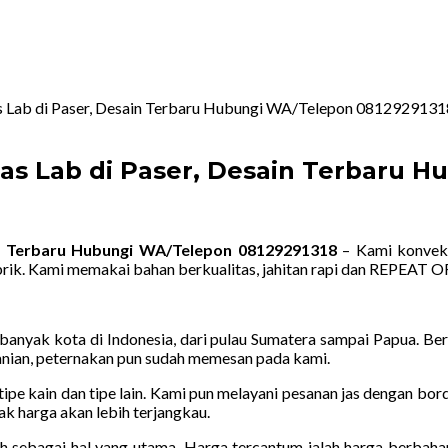
as Lab di Paser, Desain Terbaru Hubungi WA/Telepon 0812929131
Jas Lab di Paser, Desain Terbaru 
in Terbaru Hubungi WA/Telepon 08129291318
– Kami konveks
rik. Kami memakai bahan berkualitas, jahitan rapi dan REPEAT O
nyak kota di Indonesia, dari pulau Sumatera sampai Papua. Berag
rtanian, peternakan pun sudah memesan pada kami.
tipe kain dan tipe lain. Kami pun melayani pesanan jas dengan bor
ak harga akan lebih terjangkau.
h sebagai hal yang utama. Harga tercantum ialah harga berbahan