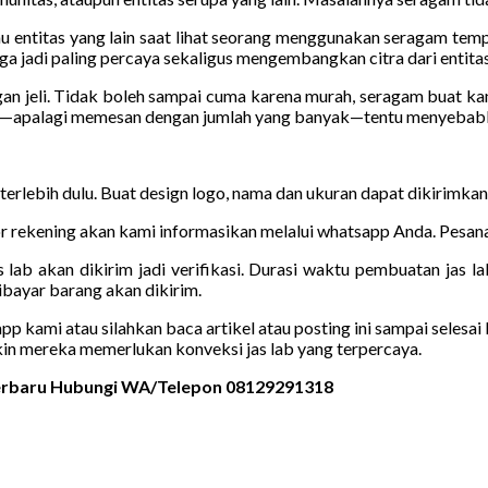
u entitas yang lain saat lihat seorang menggunakan seragam tempat
a jadi paling percaya sekaligus mengembangkan citra dari entitas
gan jeli. Tidak boleh sampai cuma karena murah, seragam buat k
ur—apalagi memesan dengan jumlah yang banyak—tentu menyebabka
 terlebih dulu. Buat design logo, nama dan ukuran dapat dikirimka
 rekening akan kami informasikan melalui whatsapp Anda. Pesanan
 lab akan dikirim jadi verifikasi. Durasi waktu pembuatan jas la
bayar barang akan dikirim.
kami atau silahkan baca artikel atau posting ini sampai selesai b
kin mereka memerlukan konveksi jas lab yang terpercaya.
 Terbaru Hubungi WA/Telepon 08129291318