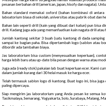
pesanan berbahan drill (american, japan, hisofy dan nagata). Unt
Bahan standard memakai oxford (bahan kombinasi di antara k
laboatorium biasa di sekolah, universitas atau pabrik obat dan he
Bahan lain seperti drill (kain yang dibuat dari katun) pun bisa d
drill. Kadang juga ada yang memanfaatkan kain nagata drill atau hi
Jumlah kantong sekitar 3 buah (satu kantong di dada samping 
sampai ke bagian paha. Bisa dipertambah logo (sablon atau bor
dibordir ada tambahan biaya.
Jas laboratorium bisa custom (menyesuaikan keperluan}, conto
harga lebih baru atau up-date bila pesan dengan warna atau mod
Juga ada (ready stok) pakaian lab buat keperluan ecer. Kami cum
dalam jumlah kurang dari 30 helai masuk ke harga ecer.
Telah termasuk sablon logo di kantong. Buat logo ini, bisa juga
paling dipercaya.
Siap mengirim jas laboratorium yang Anda pesan ke semua kot
Tasikmalaya, Semarang, Yogyakarta, Solo, Surabaya, Malang, Ma