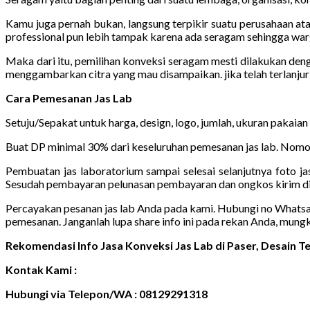
Kamu juga pernah bukan, langsung terpikir suatu perusahaan ata
professional pun lebih tampak karena ada seragam sehingga warg
Maka dari itu, pemilihan konveksi seragam mesti dilakukan den
menggambarkan citra yang mau disampaikan. jika telah terlanj
Cara Pemesanan Jas Lab
Setuju/Sepakat untuk harga, design, logo, jumlah, ukuran pakaian
Buat DP minimal 30% dari keseluruhan pemesanan jas lab. Nomor
Pembuatan jas laboratorium sampai selesai selanjutnya foto jas
Sesudah pembayaran pelunasan pembayaran dan ongkos kirim di
Percayakan pesanan jas lab Anda pada kami. Hubungi no Whatsapp 
pemesanan. Janganlah lupa share info ini pada rekan Anda, mung
Rekomendasi Info Jasa Konveksi Jas Lab di Paser, Desain
Kontak Kami :
Hubungi via Telepon/WA : 08129291318