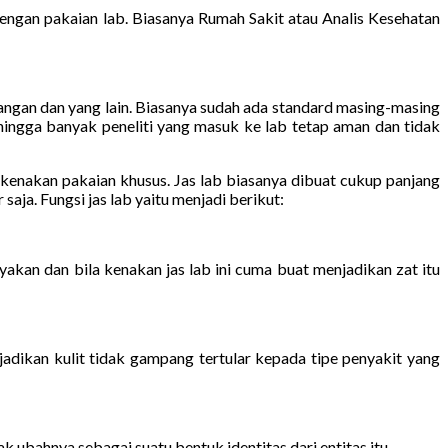
gan pakaian lab. Biasanya Rumah Sakit atau Analis Kesehatan
tangan dan yang lain. Biasanya sudah ada standard masing-masing
ehingga banyak peneliti yang masuk ke lab tetap aman dan tidak
lu kenakan pakaian khusus. Jas lab biasanya dibuat cukup panjang
saja. Fungsi jas lab yaitu menjadi berikut:
akan dan bila kenakan jas lab ini cuma buat menjadikan zat itu
dikan kulit tidak gampang tertular kepada tipe penyakit yang
k ubahnya sebagai suatu bentuk identitas dari entitas itu.