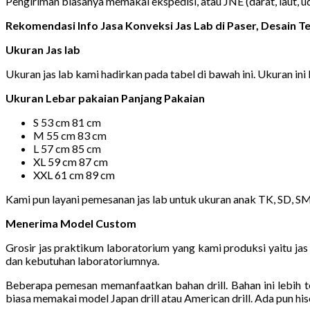
Pengiriman biasanya memakai ekspedisi, atau JNE (darat, laut, 
Rekomendasi Info Jasa Konveksi Jas Lab di Paser, Desain
Ukuran Jas lab
Ukuran jas lab kami hadirkan pada tabel di bawah ini. Ukuran ini 
Ukuran Lebar pakaian Panjang Pakaian
S 53 cm 81 cm
M 55 cm 83 cm
L 57 cm 85 cm
XL 59 cm 87 cm
XXL 61 cm 89 cm
Kami pun layani pemesanan jas lab untuk ukuran anak TK, SD, S
Menerima Model Custom
Grosir jas praktikum laboratorium yang kami produksi yaitu j
dan kebutuhan laboratoriumnya.
Beberapa pemesan memanfaatkan bahan drill. Bahan ini lebih t
biasa memakai model Japan drill atau American drill. Ada pun hi