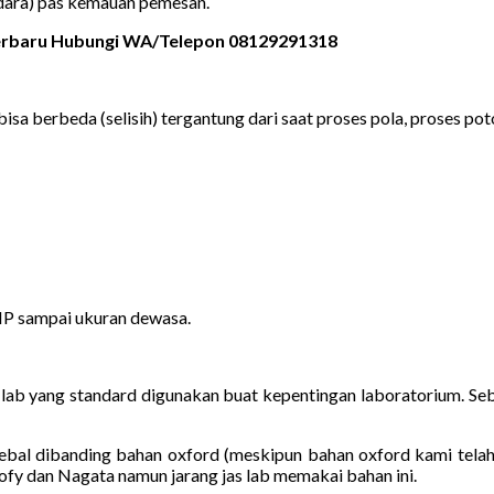
udara) pas kemauan pemesan.
 Terbaru Hubungi WA/Telepon 08129291318
bisa berbeda (selisih) tergantung dari saat proses pola, proses poto
MP sampai ukuran dewasa.
as lab yang standard digunakan buat kepentingan laboratorium. 
ebal dibanding bahan oxford (meskipun bahan oxford kami telah
sofy dan Nagata namun jarang jas lab memakai bahan ini.