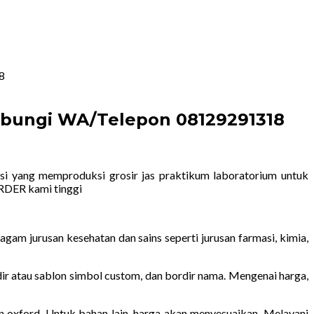
8
Hubungi WA/Telepon 08129291318
i yang memproduksi grosir jas praktikum laboratorium untuk
RDER kami tinggi
am jurusan kesehatan dan sains seperti jurusan farmasi, kimia,
dir atau sablon simbol custom, dan bordir nama. Mengenai harga,
 oxford. Untuk bahan lain, harga akan menyesuaikan. Melayani