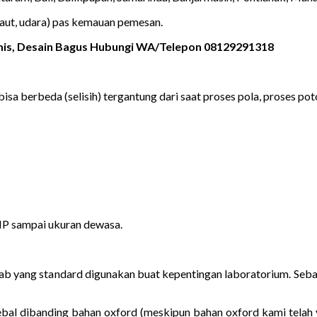
laut, udara) pas kemauan pemesan.
amis, Desain Bagus Hubungi WA/Telepon 08129291318
isa berbeda (selisih) tergantung dari saat proses pola, proses poton
MP sampai ukuran dewasa.
s lab yang standard digunakan buat kepentingan laboratorium. S
ebal dibanding bahan oxford (meskipun bahan oxford kami telah 