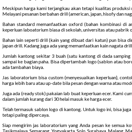
Meskipun harga kami terjangkau akan tetapi kualitas produksi
Melayani pesanan berbahan drill (american, japan, hisofy dan na
Bahan standard memanfaatkan oxford (bahan kombinasi di ant
keperluan laboatorium biasa di sekolah, universitas atau pabrik 
Bahan lain seperti drill (kain yang dibuat dari katun) pun bisa 
japan drill. Kadang juga ada yang memanfaatkan kain nagata drill a
Jumlah kantong sekitar 3 buah (satu kantong di dada samping 
sampai ke bagian paha. Bisa dipertambah logo (sablon atau bord
ada tambahan biaya.
Jas laboratorium bisa custom (menyesuaikan keperluan}, conto
harga lebih baru atau up-date bila pesan dengan warna atau mod
Juga ada (ready stok) pakaian lab buat keperluan ecer. Kami cum
dalam jumlah kurang dari 30 helai masuk ke harga ecer.
Telah termasuk sablon logo di kantong. Untuk logo ini, bisa jug
tetapi paling dipercaya.
Siap mengirim jas laboratorium yang Anda pesan ke semua kot
Tasikmalaya, Semarang, Yogyakarta, Solo, Surabaya, Malang, Ma