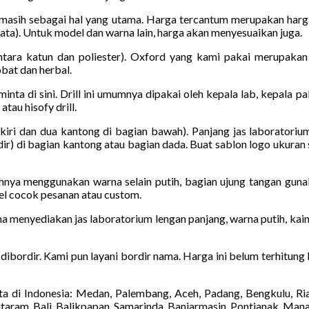
 masih sebagai hal yang utama. Harga tercantum merupakan harg
gata). Untuk model dan warna lain, harga akan menyesuaikan juga.
ara katun dan poliester). Oxford yang kami pakai merupakan 
obat dan herbal.
diminta di sini. Drill ini umumnya dipakai oleh kepala lab, kepala 
tau hisofy drill.
kiri dan dua kantong di bagian bawah). Panjang jas laboratoriu
ir) di bagian kantong atau bagian dada. Buat sablon logo ukuran s
hnya menggunakan warna selain putih, bagian ujung tangan guna
el cocok pesanan atau custom.
a menyediakan jas laboratorium lengan panjang, warna putih, kain
a dibordir. Kami pun layani bordir nama. Harga ini belum terhitung
a di Indonesia: Medan, Palembang, Aceh, Padang, Bengkulu, Ri
taram, Bali, Balikpapan, Samarinda, Banjarmasin, Pontianak, Man