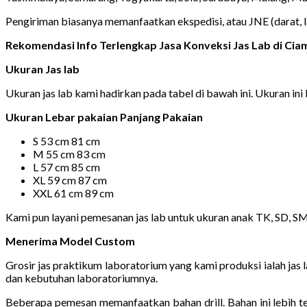
Pengiriman biasanya memanfaatkan ekspedisi, atau JNE (darat, 
Rekomendasi Info Terlengkap Jasa Konveksi Jas Lab di Ci
Ukuran Jas lab
Ukuran jas lab kami hadirkan pada tabel di bawah ini. Ukuran ini b
Ukuran Lebar pakaian Panjang Pakaian
S 53 cm 81 cm
M 55 cm 83 cm
L 57 cm 85 cm
XL 59 cm 87 cm
XXL 61 cm 89 cm
Kami pun layani pemesanan jas lab untuk ukuran anak TK, SD, S
Menerima Model Custom
Grosir jas praktikum laboratorium yang kami produksi ialah ja
dan kebutuhan laboratoriumnya.
Beberapa pemesan memanfaatkan bahan drill. Bahan ini lebih t