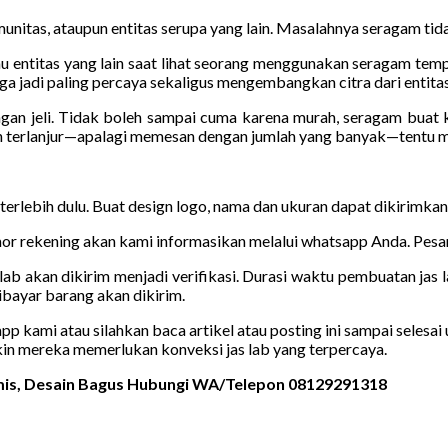
unitas, ataupun entitas serupa yang lain. Masalahnya seragam tidak
u entitas yang lain saat lihat seorang menggunakan seragam tempat
a jadi paling percaya sekaligus mengembangkan citra dari entitas
ngan jeli. Tidak boleh sampai cuma karena murah, seragam buat
h terlanjur—apalagi memesan dengan jumlah yang banyak—tentu m
 terlebih dulu. Buat design logo, nama dan ukuran dapat dikirimka
r rekening akan kami informasikan melalui whatsapp Anda. Pesana
lab akan dikirim menjadi verifikasi. Durasi waktu pembuatan jas l
bayar barang akan dikirim.
kami atau silahkan baca artikel atau posting ini sampai selesai u
kin mereka memerlukan konveksi jas lab yang terpercaya.
amis, Desain Bagus Hubungi WA/Telepon 08129291318