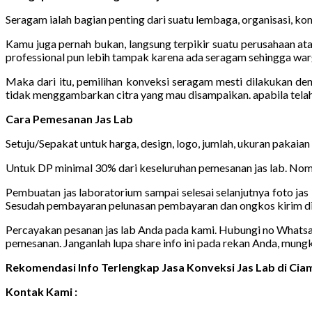
Seragam ialah bagian penting dari suatu lembaga, organisasi, kom
Kamu juga pernah bukan, langsung terpikir suatu perusahaan ata
professional pun lebih tampak karena ada seragam sehingga warg
Maka dari itu, pemilihan konveksi seragam mesti dilakukan de
tidak menggambarkan citra yang mau disampaikan. apabila tela
Cara Pemesanan Jas Lab
Setuju/Sepakat untuk harga, design, logo, jumlah, ukuran pakaian
Untuk DP minimal 30% dari keseluruhan pemesanan jas lab. Nomo
Pembuatan jas laboratorium sampai selesai selanjutnya foto jas 
Sesudah pembayaran pelunasan pembayaran dan ongkos kirim di
Percayakan pesanan jas lab Anda pada kami. Hubungi no Whatsapp 
pemesanan. Janganlah lupa share info ini pada rekan Anda, mung
Rekomendasi Info Terlengkap Jasa Konveksi Jas Lab di Ci
Kontak Kami :