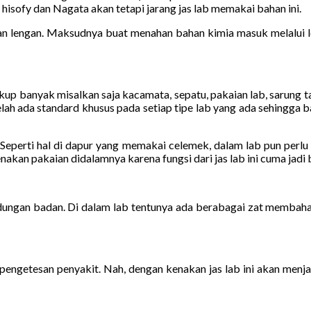
 hisofy dan Nagata akan tetapi jarang jas lab memakai bahan ini.
 lengan. Maksudnya buat menahan bahan kimia masuk melalui len
cukup banyak misalkan saja kacamata, sepatu, pakaian lab, sarung 
elah ada standard khusus pada setiap tipe lab yang ada sehingga 
lab. Seperti hal di dapur yang memakai celemek, dalam lab pun per
an pakaian didalamnya karena fungsi dari jas lab ini cuma jadi baju
indungan badan. Di dalam lab tentunya ada berabagai zat membaha
ngetesan penyakit. Nah, dengan kenakan jas lab ini akan menja