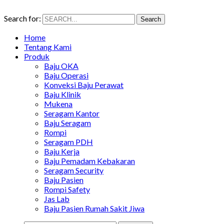
Search for:
Search
Home
Tentang Kami
Produk
Baju OKA
Baju Operasi
Konveksi Baju Perawat
Baju Klinik
Mukena
Seragam Kantor
Baju Seragam
Rompi
Seragam PDH
Baju Kerja
Baju Pemadam Kebakaran
Seragam Security
Baju Pasien
Rompi Safety
Jas Lab
Baju Pasien Rumah Sakit Jiwa