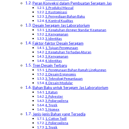
Peran Konveksi dalam Pembuatan Seragam Jas
1. Produksi Massal
2. Kustomisasi
3. Penyediaan Bahan Baku
4. Kontrol Kualitas
Desain Seragam Jas Laboratorium
1. Kepatuhan dengan Standar Keamanan
2. Kenyamanan
3. Identitas
Faktor-faktor Desain Seragam
1. Tujuan Penggunaan
2. Kepatuhan Terhadap Aturan
3. Kenyamanan
4. Identitas
Tren Desain Terbaru
1. Penggunaan Bahan Ramah Lingkungan
2. Desain Ergonomis
3. Teknologi Pemantauan
4. Desain Modular
Bahan Baku untuk Seragam Jas Laboratorium
1. Katun
2. Polyester
3. Polipropilena
4. Tyvek
5. Nomex
Jenis-jenis Bahan yang Tersedia
1. Cotton Twill
2. Polipropilena
3. Tyvek