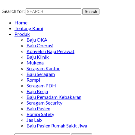
Search for:
Search
Home
Tentang Kami
Produk
Baju OKA
Baju Operasi
Konveksi Baju Perawat
Baju Klinik
Mukena
Seragam Kantor
Baju Seragam
Rompi
Seragam PDH
Baju Kerja
Baju Pemadam Kebakaran
Seragam Security
Baju Pasien
Rompi Safety
Jas Lab
Baju Pasien Rumah Sakit Jiwa