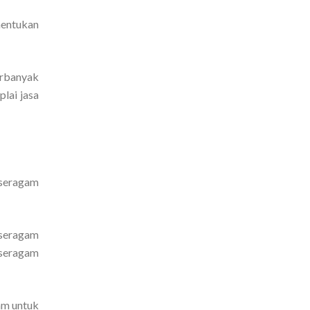
nentukan
erbanyak
lai jasa
 seragam
 seragam
 seragam
am untuk