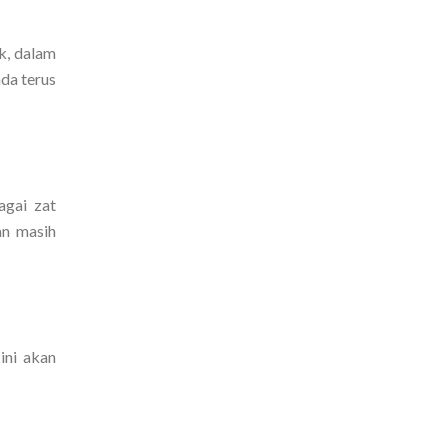
ek, dalam
nda terus
agai zat
an masih
ini akan