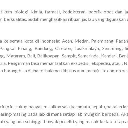
ikum biologi, kimia, farmasi, kedokteran, pabrik obat dan j
 berkualitas. Sudah menghasilkan ribuan jas lab yang digunakan 
a ke semua kota di Indonesia: Aceh, Medan, Palembang, Padan
Pangkal Pinang, Bandung, Cirebon, Tasikmalaya, Semarang, S
ng, Mataram, Bali, Balikpapan, Sampit, Samarinda, Kendari, Banj
a. Pengiriman bisa memanfaatkan ekspedisi, ekspedisi, atau JNE
 barang bisa dilihat di halaman khusus atau menuju ke contoh pes
rium ini cukup banyak misalkan saja kacamata, sepatu, pakaian la
masing-masing pada lab di mana setiap lab mungkin berbeda. Aka
 lab yang ada sehingga banyak peneliti yang masuk ke lab tetap 