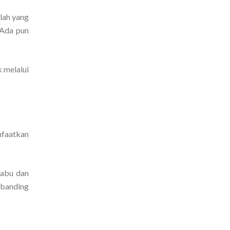
lah yang
 Ada pun
 melalui
nfaatkan
-abu dan
dibanding