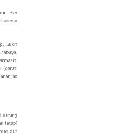
amu, dan
di semua
g, Bukit
urabaya,
armasin,
 (darat,
anan jas
b, sarung
n tetapi
aman dan