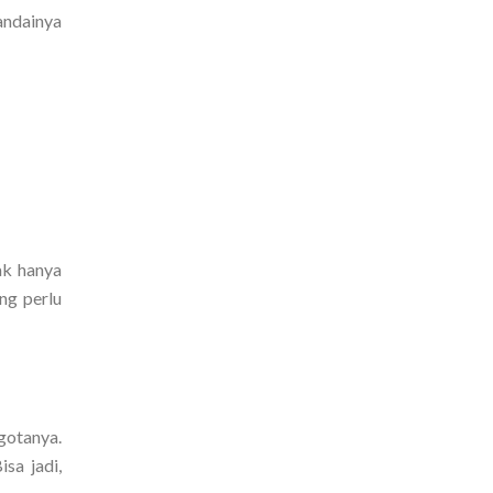
andainya
ak hanya
ng perlu
gotanya.
sa jadi,