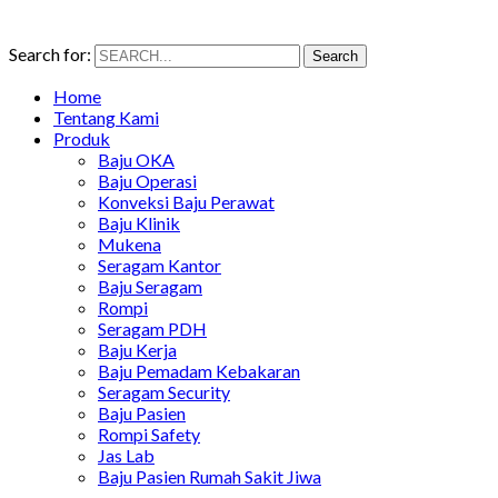
Search for:
Search
Home
Tentang Kami
Produk
Baju OKA
Baju Operasi
Konveksi Baju Perawat
Baju Klinik
Mukena
Seragam Kantor
Baju Seragam
Rompi
Seragam PDH
Baju Kerja
Baju Pemadam Kebakaran
Seragam Security
Baju Pasien
Rompi Safety
Jas Lab
Baju Pasien Rumah Sakit Jiwa