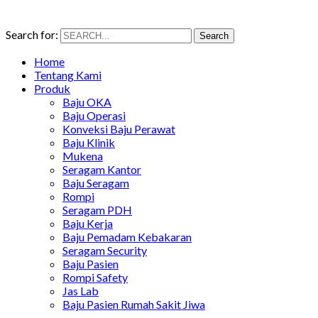
Search for:
Search
Home
Tentang Kami
Produk
Baju OKA
Baju Operasi
Konveksi Baju Perawat
Baju Klinik
Mukena
Seragam Kantor
Baju Seragam
Rompi
Seragam PDH
Baju Kerja
Baju Pemadam Kebakaran
Seragam Security
Baju Pasien
Rompi Safety
Jas Lab
Baju Pasien Rumah Sakit Jiwa