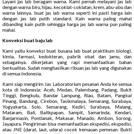
Layani jas lab beragam warna. Kami pernah melayani jas lab
dengan warna biru, hijau, kecoklat-coklatan, krem, abu-abu dan
warna lainnya. buat jas lab warna seperti ini pasti harga lain
dengan jas lab putih standard. Kain warna paling mahal
dibanding kain putih sehingga harga jas lab warna pun paling
mahal.
Konveksi buat baju lab
Kami yaitu konveksi buat busana lab buat praktikum biologi,
kimia, farmasi, kedokteran, pabrik obat dan jamu, dan
sebagainya. dikerjakan yang rapi memanfaatkan bahan
berkualitas. Sudah menghasilkan ribuan jas lab yang digunakan
di semua Indonesia.
Kami siap mengirim Jas Laboratorium pesanan Anda ke semua
kota di Indonesia: Aceh, Medan, Palembang, Padang, Bukit
Tinggi, Bengkulu, Bandar Lampung, Riau, Batam, Pangkal
Pinang, Bandung, Cirebon, Tasikmalaya, Semarang, Surabaya,
Yogyakarta, Solo, Semarang, Kediri, Surabaya, Malang,
Mataram, Bali, Balikpapan, Sampit, Samarinda, Kendari,
Banjarmasin, Pontianak, Makasar, Manado, Ambon, Sorong,
Jayapura. Pengiriman bisa memanfaatkan ekspedisi, ekspedisi,
atau JNE (darat, laut, udara) cocok kemauan pemesan. Bukti