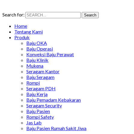
Search for:
Search
Home
Tentang Kami
Produk
Baju OKA
Baju Operasi
Konveksi Baju Perawat
Baju Klinik
Mukena
Seragam Kantor
Baju Seragam
Rompi
Seragam PDH
Baju Kerja
Baju Pemadam Kebakaran
Seragam Security
Baju Pasien
Rompi Safety
Jas Lab
Baju Pasien Rumah Sakit Jiwa