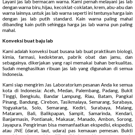
Layani jas lab bermacam warna. Kami pernah melayani jas lab
dengan warna biru, hijau, kecoklat-coklatan, krem, abu-abu dan
warna lainnya. untuk jas lab warna seperti ini tentunya harga lain
dengan jas lab putih standard. Kain warna paling mahal
dibanding kain putih sehingga harga jas lab warna pun paling
mahal.
Konveksi buat baju lab
Kami adalah konveksi buat busana lab buat praktikum biologi,
kimia, farmasi, kedokteran, pabrik obat dan jamu, dan
sebagainya. dikerjakan yang rapi memakai bahan berkualitas.
Sudah menghasilkan ribuan jas lab yang digunakan di semua
Indonesia.
Kami siap mengirim Jas Laboratorium pesanan Anda ke semua
kota di Indonesia: Aceh, Medan, Palembang, Padang, Bukit
Tinggi, Bengkulu, Bandar Lampung, Riau, Batam, Pangkal
Pinang, Bandung, Cirebon, Tasikmalaya, Semarang, Surabaya,
Yogyakarta, Solo, Semarang, Kediri, Surabaya, Malang,
Mataram, Bali, Balikpapan, Sampit, Samarinda, Kendari,
Banjarmasin, Pontianak, Makasar, Manado, Ambon, Sorong,
Jayapura. Pengiriman bisa memanfaatkan ekspedisi, ekspedisi,
atau JNE (darat, laut, udara) pas kemauan pemesan. Bukti