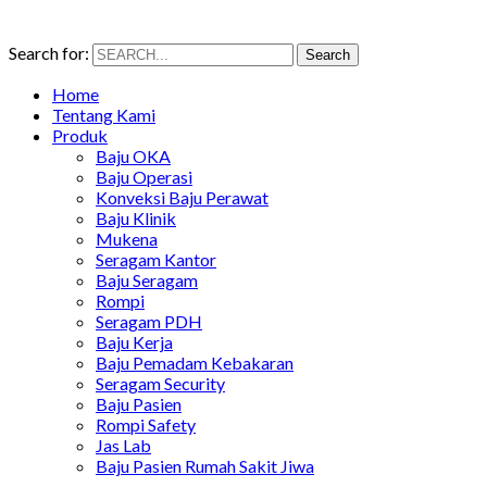
Search for:
Search
Home
Tentang Kami
Produk
Baju OKA
Baju Operasi
Konveksi Baju Perawat
Baju Klinik
Mukena
Seragam Kantor
Baju Seragam
Rompi
Seragam PDH
Baju Kerja
Baju Pemadam Kebakaran
Seragam Security
Baju Pasien
Rompi Safety
Jas Lab
Baju Pasien Rumah Sakit Jiwa