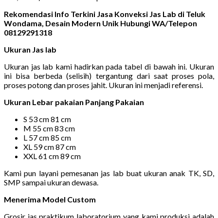
Rekomendasi Info Terkini Jasa Konveksi Jas Lab di Teluk
Wondama, Desain Modern Unik Hubungi WA/Telepon
08129291318
Ukuran Jas lab
Ukuran jas lab kami hadirkan pada tabel di bawah ini. Ukuran
ini bisa berbeda (selisih) tergantung dari saat proses pola,
proses potong dan proses jahit. Ukuran ini menjadi referensi.
Ukuran Lebar pakaian Panjang Pakaian
S 53 cm 81 cm
M 55 cm 83 cm
L 57 cm 85 cm
XL 59 cm 87 cm
XXL 61 cm 89 cm
Kami pun layani pemesanan jas lab buat ukuran anak TK, SD,
SMP sampai ukuran dewasa.
Menerima Model Custom
Grosir jas praktikum laboratorium yang kami produksi adalah