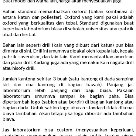
Buat model dan warna lain, harga akan menyesuaikan juga.
Bahan standard memanfaatkan oxford (bahan kombinasi di
antara katun dan poliester). Oxford yang kami pakai adalah
oxford yang berkualitas dan tebal. Standard digunakan buat
keperluan laboatorium biasa di sekolah, universitas atau pabrik
obat dan herbal.
Bahan lain seperti drill (kain yang dibuat dari katun) pun bisa
diminta di sini. Drill ini umumnya dipakai oleh kepala lab, kepala
pabrik, suvervisor, dan lain-lain. Kami memanfaatkan american
dan japan drill. Kadang juga ada yang memakai kain nagata drill
atau hisofy drill.
Jumlah kantong sekitar 3 buah (satu kantong di dada samping
kiri dan dua kantong di bagian bawah). Panjang jas
laboratorium lebih panjang dari baju biasa. Pakaian
laboratorium umumnya sampai ke bagian paha. Bisa
dipertambah logo (sablon atau bordir) di bagian kantong atau
bagian dada. Untuk sablon logo ukuran standard tidak dikenai
biaya tambahan. Akan tetapi jika logo dibordir ada tambahan
biaya.
Jas laboratorium bisa custom (menyesuaikan keperluan},
contohnya menggunakan warna selain putih, bagian ujung