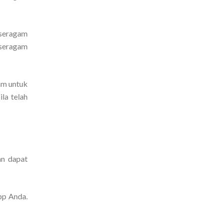
 seragam
 seragam
am untuk
la telah
an dapat
pp Anda.