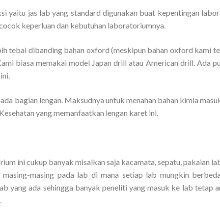
si yaitu jas lab yang standard digunakan buat kepentingan labor
cocok keperluan dan kebutuhan laboratoriumnya.
bih tebal dibanding bahan oxford (meskipun bahan oxford kami te
Kami biasa memakai model Japan drill atau American drill. Ada pu
ni.
ada bagian lengan. Maksudnya untuk menahan bahan kimia masuk
 Kesehatan yang memanfaatkan lengan karet ini.
rium ini cukup banyak misalkan saja kacamata, sepatu, pakaian la
d masing-masing pada lab di mana setiap lab mungkin berbeda
 lab yang ada sehingga banyak peneliti yang masuk ke lab tetap 
.