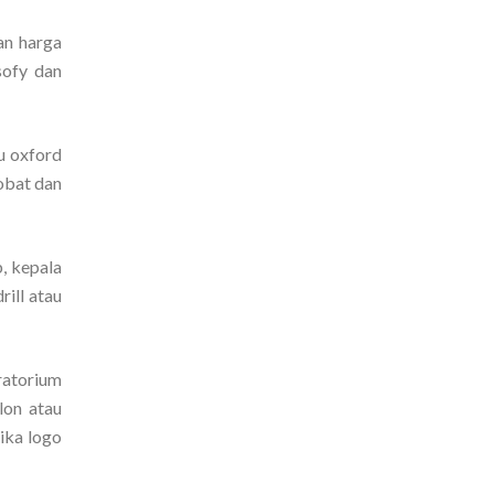
an harga
sofy dan
u oxford
 obat dan
b, kepala
rill atau
ratorium
lon atau
ika logo