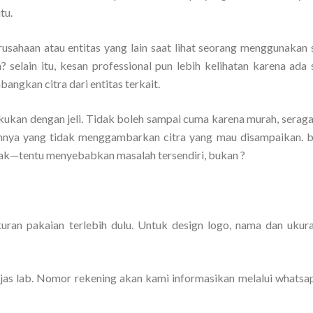
tu.
rusahaan atau entitas yang lain saat lihat seorang menggunakan
? selain itu, kesan professional pun lebih kelihatan karena ada
angkan citra dari entitas terkait.
akukan dengan jeli. Tidak boleh sampai cuma karena murah, serag
hnya yang tidak menggambarkan citra yang mau disampaikan. bi
ak—tentu menyebabkan masalah tersendiri, bukan ?
ukuran pakaian terlebih dulu. Untuk design logo, nama dan ukur
as lab. Nomor rekening akan kami informasikan melalui whatsa