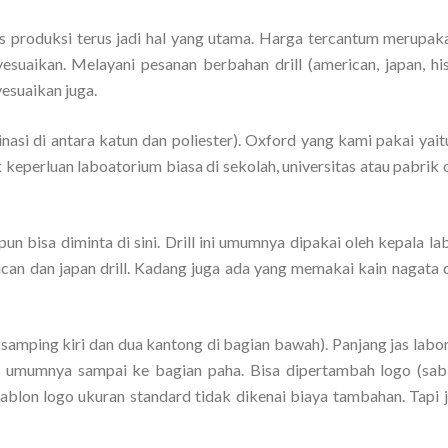
s produksi terus jadi hal yang utama. Harga tercantum merupak
suaikan. Melayani pesanan berbahan drill (american, japan, hi
esuaikan juga.
i di antara katun dan poliester). Oxford yang kami pakai yait
 keperluan laboatorium biasa di sekolah, universitas atau pabrik
 pun bisa diminta di sini. Drill ini umumnya dipakai oleh kepala la
ican dan japan drill. Kadang juga ada yang memakai kain nagata d
 samping kiri dan dua kantong di bagian bawah). Panjang jas labo
um umumnya sampai ke bagian paha. Bisa dipertambah logo (sab
ablon logo ukuran standard tidak dikenai biaya tambahan. Tapi j