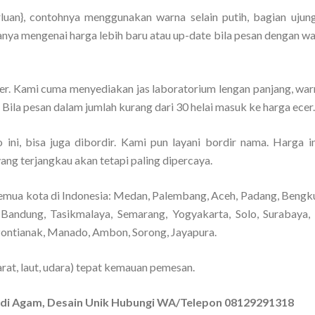
luan}, contohnya menggunakan warna selain putih, bagian ujun
anya mengenai harga lebih baru atau up-date bila pesan dengan wa
cer. Kami cuma menyediakan jas laboratorium lengan panjang, warn
. Bila pesan dalam jumlah kurang dari 30 helai masuk ke harga ecer.
ini, bisa juga dibordir. Kami pun layani bordir nama. Harga i
yang terjangkau akan tetapi paling dipercaya.
emua kota di Indonesia: Medan, Palembang, Aceh, Padang, Bengkul
Bandung, Tasikmalaya, Semarang, Yogyakarta, Solo, Surabaya,
Pontianak, Manado, Ambon, Sorong, Jayapura.
rat, laut, udara) tepat kemauan pemesan.
b di Agam, Desain Unik Hubungi WA/Telepon 08129291318