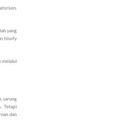
atorium.
lah yang
n hisofy
 melalui
b, sarung
. Tetapi
aman dan