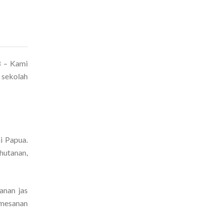
8
– Kami
 sekolah
i Papua.
ehutanan,
anan jas
emesanan