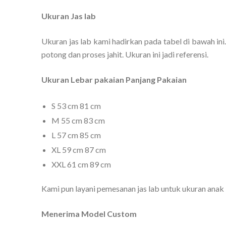
Ukuran Jas lab
Ukuran jas lab kami hadirkan pada tabel di bawah ini.
potong dan proses jahit. Ukuran ini jadi referensi.
Ukuran Lebar pakaian Panjang Pakaian
S 53 cm 81 cm
M 55 cm 83 cm
L 57 cm 85 cm
XL 59 cm 87 cm
XXL 61 cm 89 cm
Kami pun layani pemesanan jas lab untuk ukuran ana
Menerima Model Custom