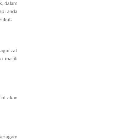
ek, dalam
api anda
rikut:
agai zat
an masih
ini akan
 seragam