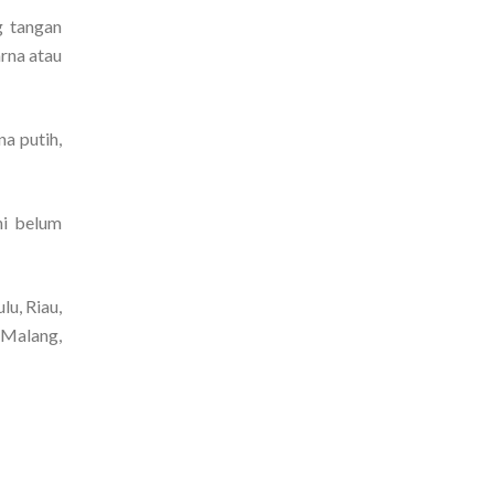
g tangan
rna atau
a putih,
ni belum
u, Riau,
 Malang,