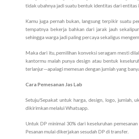
tidak ubahnya jadi suatu bentuk identitas dari entitas i
Kamu juga pernah bukan, langsung terpikir suatu pe
tempatnya bekerja bahkan dari jarak jauh sekalipun
sehingga warga jadi paling percaya sekaligus mengemb
Maka dari itu, pemilihan konveksi seragam mesti dil
kantormu malah punya design atau bentuk keseluru
terlanjur—apalagi memesan dengan jumlah yang bany
Cara Pemesanan Jas Lab
Setuju/Sepakat untuk harga, design, logo, jumlah, 
dikirimkan melalui Whatsapp.
Untuk DP minimal 30% dari keseluruhan pemesanan j
Pesanan mulai dikerjakan sesudah DP di transfer.