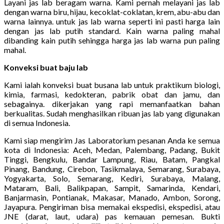
Layani jas lab beragam warna. Kami pernah melayani jas lab
dengan warna biru, hijau, kecoklat-coklatan, krem, abu-abu dan
warna lainnya. untuk jas lab warna seperti ini pasti harga lain
dengan jas lab putih standard. Kain warna paling mahal
dibanding kain putih sehingga harga jas lab warna pun paling
mahal.
Konveksi buat baju lab
Kami ialah konveksi buat busana lab untuk praktikum biologi,
kimia, farmasi, kedokteran, pabrik obat dan jamu, dan
sebagainya. dikerjakan yang rapi memanfaatkan bahan
berkualitas. Sudah menghasilkan ribuan jas lab yang digunakan
di semua Indonesia.
Kami siap mengirim Jas Laboratorium pesanan Anda ke semua
kota di Indonesia: Aceh, Medan, Palembang, Padang, Bukit
Tinggi, Bengkulu, Bandar Lampung, Riau, Batam, Pangkal
Pinang, Bandung, Cirebon, Tasikmalaya, Semarang, Surabaya,
Yogyakarta, Solo, Semarang, Kediri, Surabaya, Malang,
Mataram, Bali, Balikpapan, Sampit, Samarinda, Kendari,
Banjarmasin, Pontianak, Makasar, Manado, Ambon, Sorong,
Jayapura. Pengiriman bisa memakai ekspedisi, ekspedisi, atau
JNE (darat, laut, udara) pas kemauan pemesan. Bukti