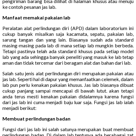
pengiriman barang bisa dilihat di halaman khusus atau menuju
ke contoh pesanan jas lab.
Manfaat memakai pakaian lab
Peralatan alat perlindungan diri (APD) dalam laboratorium ini
cukup banyak misalkan saja kacamata, sepatu, pakaian lab,
sarung tangan dan yang lain. Biasanya sudah ada standard
masing-masing pada lab di mana setiap lab mungkin berbeda.
Tetapi pastinya telah ada standard khusus pada setiap model
lab yang ada sehingga banyak peneliti yang masuk ke lab tetap
aman dan tidak tercemar dari beragam alat dan bahan dari lab.
Salah satu jenis alat perlindungan diri merupakan pakaian atau
jas lab. Seperti hal di dapur yang memanfaatkan celemek, dalam
lab pun perlu kenakan pakaian khusus. Jas lab biasanya dibuat
cukup panjang sampai mencapai di bawah lutut. akan tetapi
anda terus mesti kenakan pakaian didalamnya karena fungsi
dari jas lab ini cuma menjadi baju luar saja. Fungsi jas lab ialah
menjadi berikut:
Membuat perlindungan badan
Fungsi dari jas lab ini salah satunya merupakan buat membuat
perlindungan badan. Di dalam lab tentunya ada berabagai zat