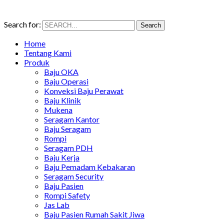
Search for:
Search
Home
Tentang Kami
Produk
Baju OKA
Baju Operasi
Konveksi Baju Perawat
Baju Klinik
Mukena
Seragam Kantor
Baju Seragam
Rompi
Seragam PDH
Baju Kerja
Baju Pemadam Kebakaran
Seragam Security
Baju Pasien
Rompi Safety
Jas Lab
Baju Pasien Rumah Sakit Jiwa