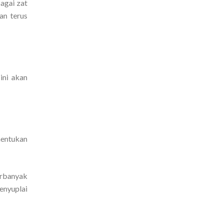
agai zat
an terus
ini akan
nentukan
erbanyak
enyuplai