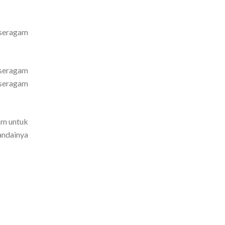
 seragam
 seragam
 seragam
am untuk
andainya