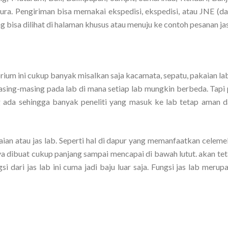
a. Pengiriman bisa memakai ekspedisi, ekspedisi, atau JNE (dara
bisa dilihat di halaman khusus atau menuju ke contoh pesanan jas
rium ini cukup banyak misalkan saja kacamata, sepatu, pakaian la
asing-masing pada lab di mana setiap lab mungkin berbeda. Tapi 
g ada sehingga banyak peneliti yang masuk ke lab tetap aman d
kaian atau jas lab. Seperti hal di dapur yang memanfaatkan celem
ya dibuat cukup panjang sampai mencapai di bawah lutut. akan tet
 dari jas lab ini cuma jadi baju luar saja. Fungsi jas lab merup