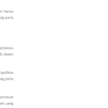
ak hanya
ng perlu
gotanya.
i, dalam
njadikan
ng perlu
 membuat
ain yang