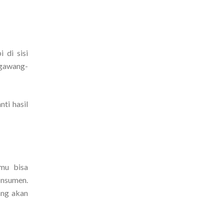
 di sisi
ngawang-
ti hasil
amu bisa
onsumen.
ang akan