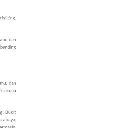
sliting.
-abu dan
dibanding
amu, dan
di semua
g, Bukit
urabaya,
armasin,