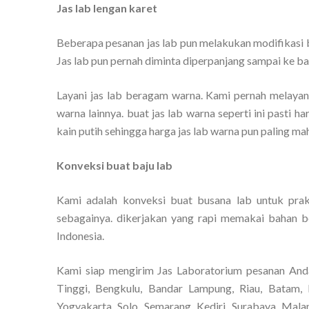
Jas lab lengan karet
Beberapa pesanan jas lab pun melakukan modifikasi ba
Jas lab pun pernah diminta diperpanjang sampai ke ba
Layani jas lab beragam warna. Kami pernah melayani
warna lainnya. buat jas lab warna seperti ini pasti h
kain putih sehingga harga jas lab warna pun paling mah
Konveksi buat baju lab
Kami adalah konveksi buat busana lab untuk prakt
sebagainya. dikerjakan yang rapi memakai bahan be
Indonesia.
Kami siap mengirim Jas Laboratorium pesanan And
Tinggi, Bengkulu, Bandar Lampung, Riau, Batam, 
Yogyakarta, Solo, Semarang, Kediri, Surabaya, Mala