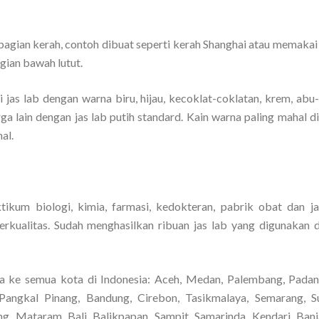
gian kerah, contoh dibuat seperti kerah Shanghai atau memakai ri
gian bawah lutut.
 jas lab dengan warna biru, hijau, kecoklat-coklatan, krem, abu
arga lain dengan jas lab putih standard. Kain warna paling mahal 
al.
ikum biologi, kimia, farmasi, kedokteran, pabrik obat dan j
rkualitas. Sudah menghasilkan ribuan jas lab yang digunakan 
a ke semua kota di Indonesia: Aceh, Medan, Palembang, Padan
Pangkal Pinang, Bandung, Cirebon, Tasikmalaya, Semarang, S
ng, Mataram, Bali, Balikpapan, Sampit, Samarinda, Kendari, Banj