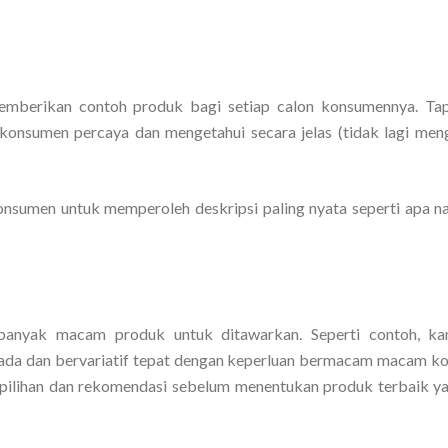
mberikan contoh produk bagi setiap calon konsumennya. Tapi
n konsumen percaya dan mengetahui secara jelas (tidak lagi me
sumen untuk memperoleh deskripsi paling nyata seperti apa nan
 banyak macam produk untuk ditawarkan. Seperti contoh, k
ada dan bervariatif tepat dengan keperluan bermacam macam k
 pilihan dan rekomendasi sebelum menentukan produk terbaik y