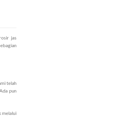
osir jas
Sebagian
mi telah
 Ada pun
 melalui