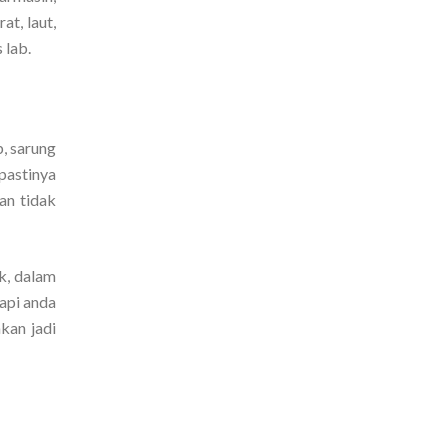
t, laut,
 lab.
b, sarung
pastinya
an tidak
ek, dalam
api anda
akan jadi