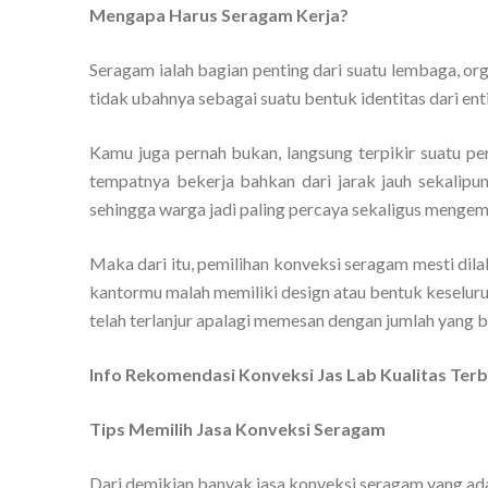
Mengapa Harus Seragam Kerja?
Seragam ialah bagian penting dari suatu lembaga, org
tidak ubahnya sebagai suatu bentuk identitas dari enti
Kamu juga pernah bukan, langsung terpikir suatu pe
tempatnya bekerja bahkan dari jarak jauh sekalipun
sehingga warga jadi paling percaya sekaligus mengemb
Maka dari itu, pemilihan konveksi seragam mesti dil
kantormu malah memiliki design atau bentuk keselur
telah terlanjur apalagi memesan dengan jumlah yang 
Info Rekomendasi Konveksi Jas Lab Kualitas Ter
Tips Memilih Jasa Konveksi Seragam
Dari demikian banyak jasa konveksi seragam yang ada