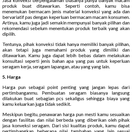
Jasa konveksi berpengalaman biasanya punya banyak macam
produk buat ditawarkan. Seperti contoh, kamu bisa
menemukan bermacam jenis material konveksi yang ada dan
bervariatif pas dengan keperluan bermacam macam konsumen.
Artinya, kamu juga jadi semakin mempunyai banyak pilihan dan
rekomendasi sebelum menentukan produk terbaik yang akan
dipilih.
Tentunya, pihak konveksi tidak hanya memiliki banyak pilihan,
akan tetapi juga memahami produk yang dimiliki dan
ditawarkan. Kamu juga dapat lebih bebas dalam melakukan
konsultasi seperti jenis bahan apa yang pas untuk keperluan
seragam kerja, seragam lapangan, atau yang yang lain.
5. Harga
Harga pun sebagai point penting yang jangan lepas dari
pertimbanganmu. Pembuatan seragam biasanya langsung
dilakukan buat sebagian pcs sekaligus sehingga biaya yang
kamu keluarkan juga tidak sedikit.
Meskipun begitu, penawaran harga pun mesti kamu sesuaikan
dengan fasilitas dan nilai berbeda yang diberikan oleh pihak
jasa konveksi seragam. Dari sisi kualitas produk, kamu dapat
pertimbangkan beberapa nilai tambahan yang lain sesuai