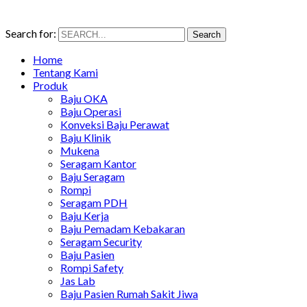
Search for:
Search
Home
Tentang Kami
Produk
Baju OKA
Baju Operasi
Konveksi Baju Perawat
Baju Klinik
Mukena
Seragam Kantor
Baju Seragam
Rompi
Seragam PDH
Baju Kerja
Baju Pemadam Kebakaran
Seragam Security
Baju Pasien
Rompi Safety
Jas Lab
Baju Pasien Rumah Sakit Jiwa