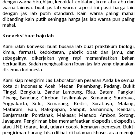
dengan warna biru, hijau, kecoklat-coklatan, krem, abu-abu dan
warna lainnya. buat jas lab warna seperti ini pasti harga lain
dengan jas lab putih standard. Kain warna paling mahal
dibanding kain putih sehingga harga jas lab warna pun paling
mahal.
Konveksi buat baju lab
Kami ialah konveksi buat busana lab buat praktikum biologi,
kimia, farmasi, kedokteran, pabrik obat dan jamu, dan
sebagainya. dikerjakan yang rapi memanfaatkan bahan
berkualitas. Sudah menghasilkan ribuan jas lab yang digunakan
di semua Indonesia.
Kami siap mengirim Jas Laboratorium pesanan Anda ke semua
kota di Indonesia: Aceh, Medan, Palembang, Padang, Bukit
Tinggi, Bengkulu, Bandar Lampung, Riau, Batam, Pangkal
Pinang, Bandung, Cirebon, Tasikmalaya, Semarang, Surabaya,
Yogyakarta, Solo, Semarang, Kediri, Surabaya, Malang,
Mataram, Bali, Balikpapan, Sampit, Samarinda, Kendari,
Banjarmasin, Pontianak, Makasar, Manado, Ambon, Sorong,
Jayapura. Pengiriman bisa memanfaatkan ekspedisi, ekspedisi,
atau JNE (darat, laut, udara) cocok kemauan pemesan. Bukti
pengiriman barang bisa dilihat di halaman khusus atau menuju