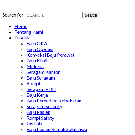
Search for:
Search
Home
Tentang Kami
Produk
Baju OKA
Baju Operasi
Konveksi Baju Perawat
Baju Klinik
Mukena
Seragam Kantor
Baju Seragam
Rompi
Seragam PDH
Baju Kerja
Baju Pemadam Kebakaran
Seragam Security
Baju Pasien
Rompi Safety
Jas Lab
Baju Pasien Rumah Sakit Jiwa