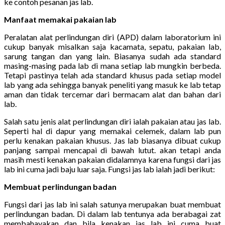
ke contoh pesanan jas lab.
Manfaat memakai pakaian lab
Peralatan alat perlindungan diri (APD) dalam laboratorium ini
cukup banyak misalkan saja kacamata, sepatu, pakaian lab,
sarung tangan dan yang lain. Biasanya sudah ada standard
masing-masing pada lab di mana setiap lab mungkin berbeda.
Tetapi pastinya telah ada standard khusus pada setiap model
lab yang ada sehingga banyak peneliti yang masuk ke lab tetap
aman dan tidak tercemar dari bermacam alat dan bahan dari
lab.
Salah satu jenis alat perlindungan diri ialah pakaian atau jas lab.
Seperti hal di dapur yang memakai celemek, dalam lab pun
perlu kenakan pakaian khusus. Jas lab biasanya dibuat cukup
panjang sampai mencapai di bawah lutut. akan tetapi anda
masih mesti kenakan pakaian didalamnya karena fungsi dari jas
lab ini cuma jadi baju luar saja. Fungsi jas lab ialah jadi berikut:
Membuat perlindungan badan
Fungsi dari jas lab ini salah satunya merupakan buat membuat
perlindungan badan. Di dalam lab tentunya ada berabagai zat
membahayakan dan bila kenakan jas lab ini cuma buat