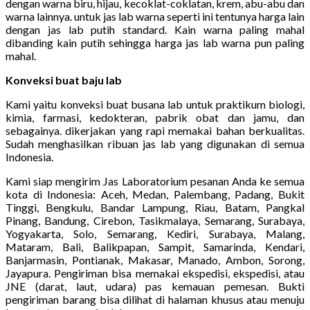
dengan warna biru, hijau, kecoklat-coklatan, krem, abu-abu dan
warna lainnya. untuk jas lab warna seperti ini tentunya harga lain
dengan jas lab putih standard. Kain warna paling mahal
dibanding kain putih sehingga harga jas lab warna pun paling
mahal.
Konveksi buat baju lab
Kami yaitu konveksi buat busana lab untuk praktikum biologi,
kimia, farmasi, kedokteran, pabrik obat dan jamu, dan
sebagainya. dikerjakan yang rapi memakai bahan berkualitas.
Sudah menghasilkan ribuan jas lab yang digunakan di semua
Indonesia.
Kami siap mengirim Jas Laboratorium pesanan Anda ke semua
kota di Indonesia: Aceh, Medan, Palembang, Padang, Bukit
Tinggi, Bengkulu, Bandar Lampung, Riau, Batam, Pangkal
Pinang, Bandung, Cirebon, Tasikmalaya, Semarang, Surabaya,
Yogyakarta, Solo, Semarang, Kediri, Surabaya, Malang,
Mataram, Bali, Balikpapan, Sampit, Samarinda, Kendari,
Banjarmasin, Pontianak, Makasar, Manado, Ambon, Sorong,
Jayapura. Pengiriman bisa memakai ekspedisi, ekspedisi, atau
JNE (darat, laut, udara) pas kemauan pemesan. Bukti
pengiriman barang bisa dilihat di halaman khusus atau menuju