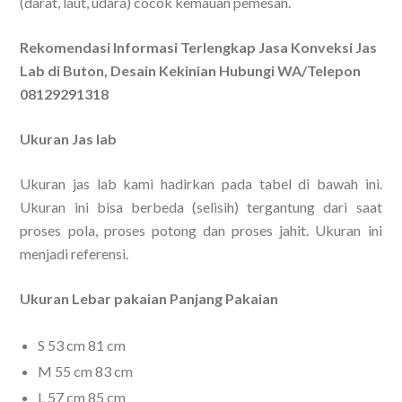
(darat, laut, udara) cocok kemauan pemesan.
Rekomendasi Informasi Terlengkap Jasa Konveksi Jas
Lab di Buton, Desain Kekinian Hubungi WA/Telepon
08129291318
Ukuran Jas lab
Ukuran jas lab kami hadirkan pada tabel di bawah ini.
Ukuran ini bisa berbeda (selisih) tergantung dari saat
proses pola, proses potong dan proses jahit. Ukuran ini
menjadi referensi.
Ukuran Lebar pakaian Panjang Pakaian
S 53 cm 81 cm
M 55 cm 83 cm
L 57 cm 85 cm