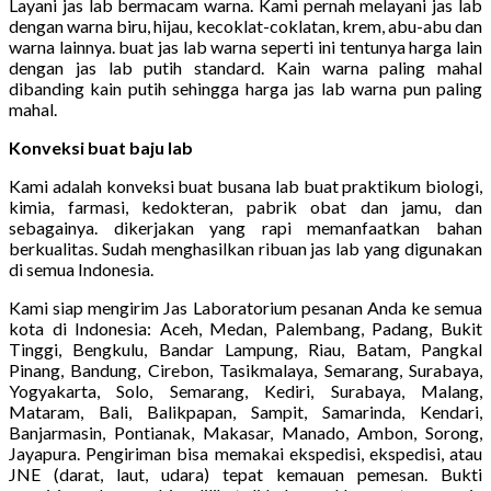
Layani jas lab bermacam warna. Kami pernah melayani jas lab
dengan warna biru, hijau, kecoklat-coklatan, krem, abu-abu dan
warna lainnya. buat jas lab warna seperti ini tentunya harga lain
dengan jas lab putih standard. Kain warna paling mahal
dibanding kain putih sehingga harga jas lab warna pun paling
mahal.
Konveksi buat baju lab
Kami adalah konveksi buat busana lab buat praktikum biologi,
kimia, farmasi, kedokteran, pabrik obat dan jamu, dan
sebagainya. dikerjakan yang rapi memanfaatkan bahan
berkualitas. Sudah menghasilkan ribuan jas lab yang digunakan
di semua Indonesia.
Kami siap mengirim Jas Laboratorium pesanan Anda ke semua
kota di Indonesia: Aceh, Medan, Palembang, Padang, Bukit
Tinggi, Bengkulu, Bandar Lampung, Riau, Batam, Pangkal
Pinang, Bandung, Cirebon, Tasikmalaya, Semarang, Surabaya,
Yogyakarta, Solo, Semarang, Kediri, Surabaya, Malang,
Mataram, Bali, Balikpapan, Sampit, Samarinda, Kendari,
Banjarmasin, Pontianak, Makasar, Manado, Ambon, Sorong,
Jayapura. Pengiriman bisa memakai ekspedisi, ekspedisi, atau
JNE (darat, laut, udara) tepat kemauan pemesan. Bukti