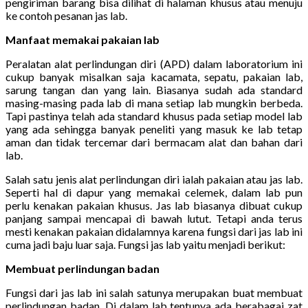
pengiriman barang bisa dilihat di halaman khusus atau menuju
ke contoh pesanan jas lab.
Manfaat memakai pakaian lab
Peralatan alat perlindungan diri (APD) dalam laboratorium ini
cukup banyak misalkan saja kacamata, sepatu, pakaian lab,
sarung tangan dan yang lain. Biasanya sudah ada standard
masing-masing pada lab di mana setiap lab mungkin berbeda.
Tapi pastinya telah ada standard khusus pada setiap model lab
yang ada sehingga banyak peneliti yang masuk ke lab tetap
aman dan tidak tercemar dari bermacam alat dan bahan dari
lab.
Salah satu jenis alat perlindungan diri ialah pakaian atau jas lab.
Seperti hal di dapur yang memakai celemek, dalam lab pun
perlu kenakan pakaian khusus. Jas lab biasanya dibuat cukup
panjang sampai mencapai di bawah lutut. Tetapi anda terus
mesti kenakan pakaian didalamnya karena fungsi dari jas lab ini
cuma jadi baju luar saja. Fungsi jas lab yaitu menjadi berikut:
Membuat perlindungan badan
Fungsi dari jas lab ini salah satunya merupakan buat membuat
perlindungan badan. Di dalam lab tentunya ada berabagai zat