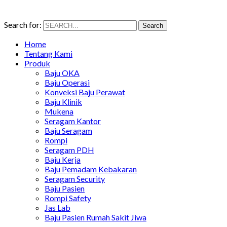
Search for:
Search
Home
Tentang Kami
Produk
Baju OKA
Baju Operasi
Konveksi Baju Perawat
Baju Klinik
Mukena
Seragam Kantor
Baju Seragam
Rompi
Seragam PDH
Baju Kerja
Baju Pemadam Kebakaran
Seragam Security
Baju Pasien
Rompi Safety
Jas Lab
Baju Pasien Rumah Sakit Jiwa