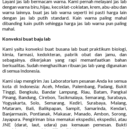
Layani jas lab bermacam warna. Kami pernah melayani jas lab
dengan warna biru, hijau, kecoklat-coklatan, krem, abu-abu dan
warna lainnya. buat jas lab warna seperti ini pasti harga lain
dengan jas lab putih standard. Kain warna paling mahal
dibanding kain putih sehingga harga jas lab warna pun paling
mahal.
Konveksi buat baju lab
Kami yaitu konveksi buat busana lab buat praktikum biologi,
kimia, farmasi, kedokteran, pabrik obat dan jamu, dan
sebagainya. dikerjakan yang rapi memanfaatkan bahan
berkualitas. Sudah menghasilkan ribuan jas lab yang digunakan
di semua Indonesia.
Kami siap mengirim Jas Laboratorium pesanan Anda ke semua
kota di Indonesia: Aceh, Medan, Palembang, Padang, Bukit
Tinggi, Bengkulu, Bandar Lampung, Riau, Batam, Pangkal
Pinang, Bandung, Cirebon, Tasikmalaya, Semarang, Surabaya,
Yogyakarta, Solo, Semarang, Kediri, Surabaya, Malang,
Mataram, Bali, Balikpapan, Sampit, Samarinda, Kendari,
Banjarmasin, Pontianak, Makasar, Manado, Ambon, Sorong,
Jayapura. Pengiriman bisa memakai ekspedisi, ekspedisi, atau
JNE (darat, laut, udara) pas kemauan pemesan. Bukti