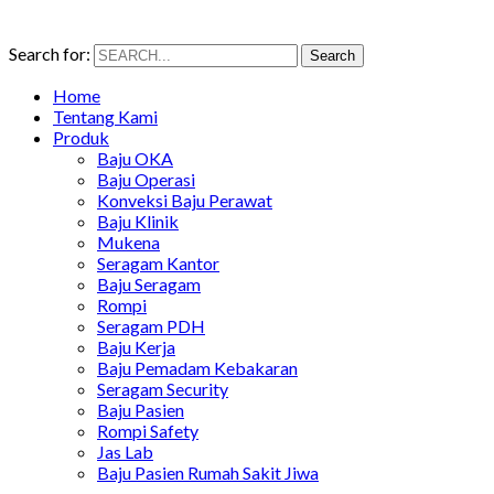
Search for:
Search
Home
Tentang Kami
Produk
Baju OKA
Baju Operasi
Konveksi Baju Perawat
Baju Klinik
Mukena
Seragam Kantor
Baju Seragam
Rompi
Seragam PDH
Baju Kerja
Baju Pemadam Kebakaran
Seragam Security
Baju Pasien
Rompi Safety
Jas Lab
Baju Pasien Rumah Sakit Jiwa