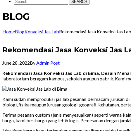
SEARCH
BLOG
Home
Blog
Konveksi Jas Lab
Rekomendasi Jasa Konveksi Jas La
Rekomendasi Jasa Konveksi Jas L
June 28, 2022
By
Admin Post
Rekomendasi Jasa Konveksi Jas Lab di Bima, Desain Men
laboratorium beragam kampus, sekolah ataupun pabrik. Kami me
Kami sudah memproduksi jas lab pesanan bermacam jurusan di ba
biologi, fisika maupun jurusan geologi, geografi, kehutanan, pe
Terima pesanan custom (jenis menyesuaikan) seperti warna kain
harga, kami beri harga yang lebih logis. Pemesanan dengan jumla
Meskipun harga kami terjangkau namun kualitas produksi masih 