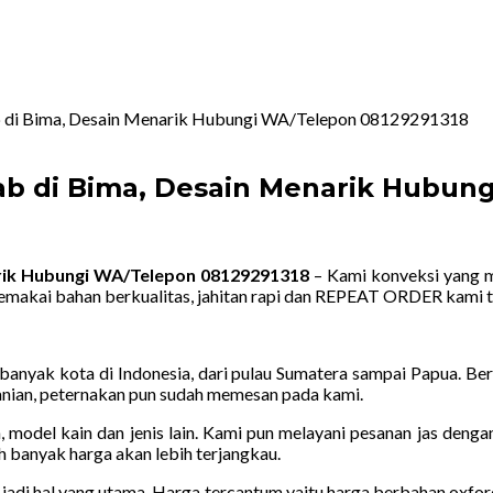
b di Bima, Desain Menarik Hubungi WA/Telepon 08129291318
ab di Bima, Desain Menarik Hubun
arik Hubungi WA/Telepon 08129291318
– Kami konveksi yang m
makai bahan berkualitas, jahitan rapi dan REPEAT ORDER kami t
nyak kota di Indonesia, dari pulau Sumatera sampai Papua. Berag
rtanian, peternakan pun sudah memesan pada kami.
, model kain dan jenis lain. Kami pun melayani pesanan jas deng
h banyak harga akan lebih terjangkau.
jadi hal yang utama. Harga tercantum yaitu harga berbahan oxfor