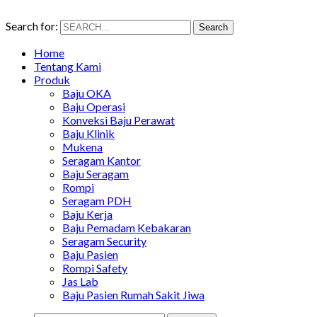
Search for:
Search
Home
Tentang Kami
Produk
Baju OKA
Baju Operasi
Konveksi Baju Perawat
Baju Klinik
Mukena
Seragam Kantor
Baju Seragam
Rompi
Seragam PDH
Baju Kerja
Baju Pemadam Kebakaran
Seragam Security
Baju Pasien
Rompi Safety
Jas Lab
Baju Pasien Rumah Sakit Jiwa