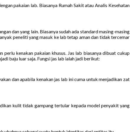
ngan pakaian lab. Biasanya Rumah Sakit atau Analis Kesehatan
tangan dan yang lain. Biasanya sudah ada standard masing-masing
banyak peneliti yang masuk ke lab tetap aman dan tidak tercemar
pun perlu kenakan pakaian khusus. Jas lab biasanya dibuat cukup
 baju luar saja. Fungsi jas lab ialah jadi berikut:
yakan dan apabila kenakan jas lab ini cuma untuk menjadikan zat
dikan kulit tidak gampang tertular kepada model penyakit yang
 ubahnya sebagai suatu bentuk identitas dari entitas itu.