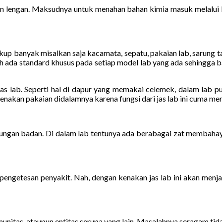
lengan. Maksudnya untuk menahan bahan kimia masuk melalui le
cukup banyak misalkan saja kacamata, sepatu, pakaian lab, sarung 
ah ada standard khusus pada setiap model lab yang ada sehingga 
 jas lab. Seperti hal di dapur yang memakai celemek, dalam lab 
akan pakaian didalamnya karena fungsi dari jas lab ini cuma menjadi
indungan badan. Di dalam lab tentunya ada berabagai zat membaha
ngetesan penyakit. Nah, dengan kenakan jas lab ini akan menja
unitas, ataupun entitas serupa yang lain. Masalahnya seragam tidak