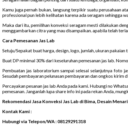
Kamu juga pernah bukan, langsung terpikir suatu perusahaan ata
professional pun lebih kelihatan karena ada seragam sehingga wa
Maka dari itu, pemilihan konveksi seragam mesti dilakukan den
menggambarkan citra yang mau disampaikan. apabila telah terl
Cara Pemesanan Jas Lab
Setuju/Sepakat buat harga, design, logo, jumlah, ukuran pakaian 
Buat DP minimal 30% dari keseluruhan pemesanan jas lab. Nomor
Pembuatan jas laboratorium sampai selesai selanjutnya foto jas
Sesudah pembayaran pelunasan pembayaran dan ongkos kirim di
Percayakan pesanan jas lab Anda pada kami. Hubungi no Whatsapp 
pemesanan. Janganlah lupa share info ini pada rekan Anda, mung
Rekomendasi Jasa Konveksi Jas Lab di Bima, Desain Mena
Kontak Kami :
Hubungi via Telepon/WA : 08129291318