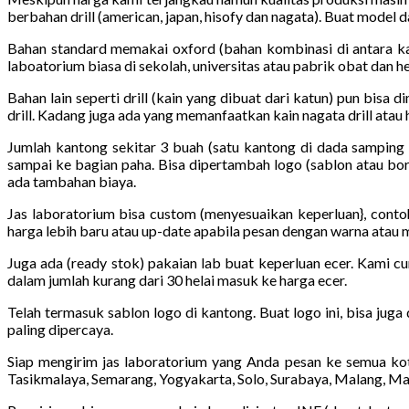
berbahan drill (american, japan, hisofy dan nagata). Buat model 
Bahan standard memakai oxford (bahan kombinasi di antara ka
laboatorium biasa di sekolah, universitas atau pabrik obat dan he
Bahan lain seperti drill (kain yang dibuat dari katun) pun bisa d
drill. Kadang juga ada yang memanfaatkan kain nagata drill atau hi
Jumlah kantong sekitar 3 buah (satu kantong di dada samping 
sampai ke bagian paha. Bisa dipertambah logo (sablon atau bord
ada tambahan biaya.
Jas laboratorium bisa custom (menyesuaikan keperluan}, conto
harga lebih baru atau up-date apabila pesan dengan warna atau
Juga ada (ready stok) pakaian lab buat keperluan ecer. Kami cu
dalam jumlah kurang dari 30 helai masuk ke harga ecer.
Telah termasuk sablon logo di kantong. Buat logo ini, bisa juga
paling dipercaya.
Siap mengirim jas laboratorium yang Anda pesan ke semua kot
Tasikmalaya, Semarang, Yogyakarta, Solo, Surabaya, Malang, Ma