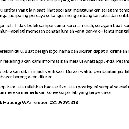
u entitas yang lain saat lihat seorang menggunakan seragam tempat
rga jadi paling percaya sekaligus mengembangkan citra dari entita
gan jeli. Tidak boleh sampai cuma karena murah, seragam buat k
anjur—apalagi memesan dengan jumlah yang banyak—tentu mengaki
terlebih dulu. Buat design logo, nama dan ukuran dapat dikirimkan
 rekening akan kami informasikan melalui whatsapp Anda. Pesanan
 lab akan dikirim jadi verifikasi. Durasi waktu pembuatan jas la
bayar barang akan dikirim.
kami atau silahkan baca artikel atau posting ini sampai selesai u
kin mereka memerlukan konveksi jas lab yang terpercaya.
rik Hubungi WA/Telepon 08129291318