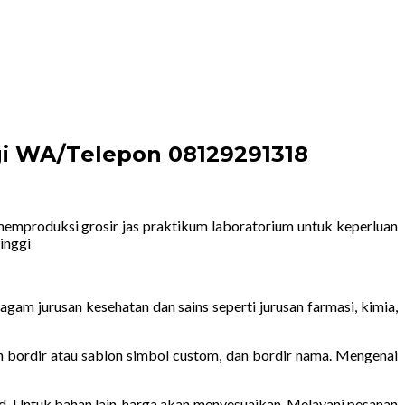
gi WA/Telepon 08129291318
emproduksi grosir jas praktikum laboratorium untuk keperluan
inggi
am jurusan kesehatan dan sains seperti jurusan farmasi, kimia,
an bordir atau sablon simbol custom, dan bordir nama. Mengenai
d. Untuk bahan lain, harga akan menyesuaikan. Melayani pesanan