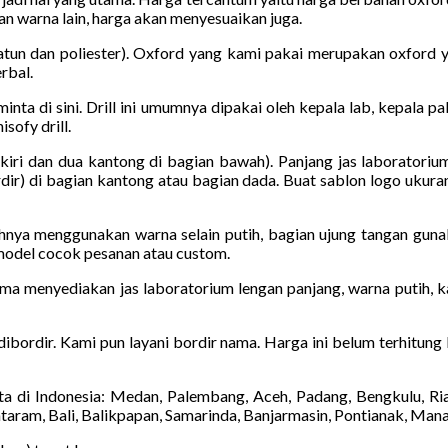
dan warna lain, harga akan menyesuaikan juga.
tun dan poliester). Oxford yang kami pakai merupakan oxford ya
rbal.
iminta di sini. Drill ini umumnya dipakai oleh kepala lab, kepala 
sofy drill.
kiri dan dua kantong di bagian bawah). Panjang jas laboratoriu
ir) di bagian kantong atau bagian dada. Buat sablon logo ukuran
hnya menggunakan warna selain putih, bagian ujung tangan guna
 model cocok pesanan atau custom.
ma menyediakan jas laboratorium lengan panjang, warna putih, ka
 dibordir. Kami pun layani bordir nama. Harga ini belum terhitung
a di Indonesia: Medan, Palembang, Aceh, Padang, Bengkulu, Ri
taram, Bali, Balikpapan, Samarinda, Banjarmasin, Pontianak, Man