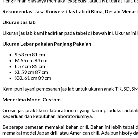
Pengiriman biasanya memakai ekspedisi, atau JNE (darat, laut, 
Rekomendasi Jasa Konveksi Jas Lab di Bima, Desain Mena
Ukuran Jas lab
Ukuran jas lab kami hadirkan pada tabel di bawah ini. Ukuran ini b
Ukuran Lebar pakaian Panjang Pakaian
S 53 cm 81 cm
M 55 cm 83 cm
L 57 cm 85 cm
XL 59 cm 87 cm
XXL 61 cm 89 cm
Kami pun layani pemesanan jas lab untuk ukuran anak TK, SD, S
Menerima Model Custom
Grosir jas praktikum laboratorium yang kami produksi adala
keperluan dan kebutuhan laboratoriumnya.
Beberapa pemesan memakai bahan drill. Bahan ini lebih tebal 
memakai model Japan drill atau American drill. Ada pun hisofy d