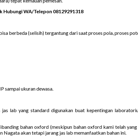
udara) tepat kemauan pemesan.
rik Hubungi WA/Telepon 08129291318
isa berbeda (selisih) tergantung dari saat proses pola, proses poton
MP sampai ukuran dewasa.
h jas lab yang standard digunakan buat kepentingan laborato
dibanding bahan oxford (meskipun bahan oxford kami telah yang 
an Nagata akan tetapi jarang jas lab memanfaatkan bahan ini.