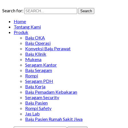
Search for:
Search
Home
Tentang Kami
Produk
Baju OKA
Baju Operasi
Konveksi Baju Perawat
Baju Klinik
Mukena
Seragam Kantor
Baju Seragam
Rompi
Seragam PDH
Baju Kerja
Baju Pemadam Kebakaran
Seragam Security
Baju Pasien
Rompi Safety
Jas Lab
Baju Pasien Rumah Sakit Jiwa