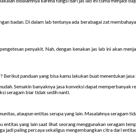
aian didalamnya karena fungsi dari jas lab ini cuma menjadi baju l
ndungan badan. Di dalam lab tentunya ada berabagai zat membahayak
ngetesan penyakit. Nah, dengan kenakan jas lab ini akan menja
? Berikut panduan yang bisa kamu lakukan buat menentukan jasa 
t mudah. Semakin banyaknya jasa konveksi dapat memperbanyak r
si seragam biar tidak sedih nanti.
unitas, ataupun entitas serupa yang lain. Masalahnya seragam tida
u entitas yang lain saat lihat seorang menggunakan seragam tempat
a jadi paling percaya sekaligus mengembangkan citra dari entitas