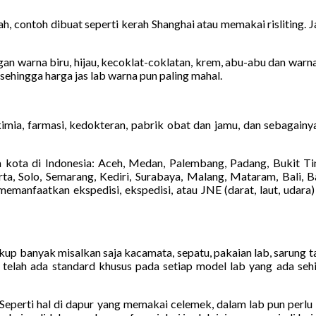
h, contoh dibuat seperti kerah Shanghai atau memakai risliting. 
n warna biru, hijau, kecoklat-coklatan, krem, abu-abu dan warna la
 sehingga harga jas lab warna pun paling mahal.
kimia, farmasi, kedokteran, pabrik obat dan jamu, dan sebagainy
kota di Indonesia: Aceh, Medan, Palembang, Padang, Bukit Tin
a, Solo, Semarang, Kediri, Surabaya, Malang, Mataram, Bali, Ba
manfaatkan ekspedisi, ekspedisi, atau JNE (darat, laut, udara)
cukup banyak misalkan saja kacamata, sepatu, pakaian lab, sarung 
a telah ada standard khusus pada setiap model lab yang ada seh
lab. Seperti hal di dapur yang memakai celemek, dalam lab pun per