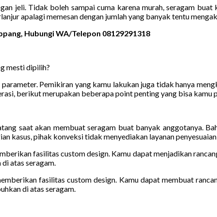
ngan jeli. Tidak boleh sampai cuma karena murah, seragam buat
rlanjur apalagi memesan dengan jumlah yang banyak tentu mengaki
 Rappang, Hubungi WA/Telepon 08129291318
 mesti dipilih?
rameter. Pemikiran yang kamu lakukan juga tidak hanya mengkaji 
rasi, berikut merupakan beberapa point penting yang bisa kamu p
atang saat akan membuat seragam buat banyak anggotanya. Bahka
gian kasus, pihak konveksi tidak menyediakan layanan penyesuaian 
emberikan fasilitas custom design. Kamu dapat menjadikan rancan
 di atas seragam.
 memberikan fasilitas custom design. Kamu dapat membuat ranca
buhkan di atas seragam.