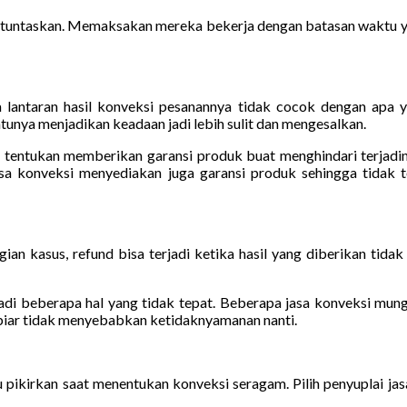
dituntaskan. Memaksakan mereka bekerja dengan batasan waktu ya
ntaran hasil konveksi pesanannya tidak cocok dengan apa yan
ya menjadikan keadaan jadi lebih sulit dan mengesalkan.
u tentukan memberikan garansi produk buat menghindari terjadiny
jasa konveksi menyediakan juga garansi produk sehingga tidak t
an kasus, refund bisa terjadi ketika hasil yang diberikan tidak 
i beberapa hal yang tidak tepat. Beberapa jasa konveksi mungk
i biar tidak menyebabkan ketidaknyamanan nanti.
u pikirkan saat menentukan konveksi seragam. Pilih penyuplai ja