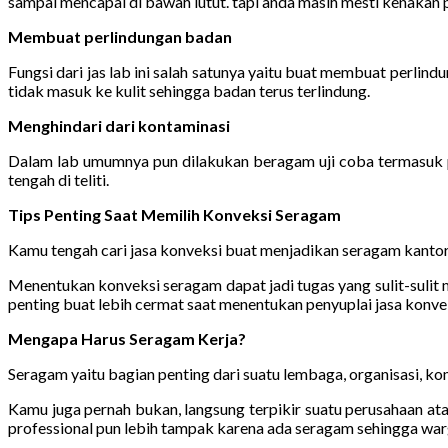
sampai mencapai di bawah lutut. tapi anda masih mesti kenakan pak
Membuat perlindungan badan
Fungsi dari jas lab ini salah satunya yaitu buat membuat perli
tidak masuk ke kulit sehingga badan terus terlindung.
Menghindari dari kontaminasi
Dalam lab umumnya pun dilakukan beragam uji coba termasuk pe
tengah di teliti.
Tips Penting Saat Memilih Konveksi Seragam
Kamu tengah cari jasa konveksi buat menjadikan seragam kantor
Menentukan konveksi seragam dapat jadi tugas yang sulit-suli
penting buat lebih cermat saat menentukan penyuplai jasa konvek
Mengapa Harus Seragam Kerja?
Seragam yaitu bagian penting dari suatu lembaga, organisasi, kom
Kamu juga pernah bukan, langsung terpikir suatu perusahaan ata
professional pun lebih tampak karena ada seragam sehingga warg