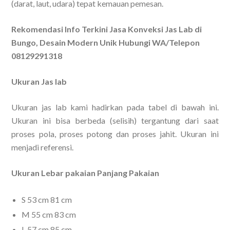
(darat, laut, udara) tepat kemauan pemesan.
Rekomendasi Info Terkini Jasa Konveksi Jas Lab di
Bungo, Desain Modern Unik Hubungi WA/Telepon
08129291318
Ukuran Jas lab
Ukuran jas lab kami hadirkan pada tabel di bawah ini.
Ukuran ini bisa berbeda (selisih) tergantung dari saat
proses pola, proses potong dan proses jahit. Ukuran ini
menjadi referensi.
Ukuran Lebar pakaian Panjang Pakaian
S 53 cm 81 cm
M 55 cm 83 cm
L 57 cm 85 cm