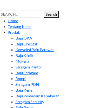
Search
Search
for:
Home
Tentang Kami
Produk
Baju OKA
Baju Operasi
Konveksi Baju Perawat
Baju Klinik
Mukena
Seragam Kantor
Baju Seragam
Rompi
Seragam PDH
Baju Kerja
Baju Pemadam Kebakaran
Seragam Security
Baju Pasien