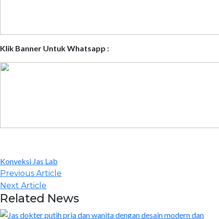
Klik Banner Untuk Whatsapp :
Konveksi Jas Lab
Post
Previous
Previous Article
navigation
Article:
Next
Next Article
Related News
Article: