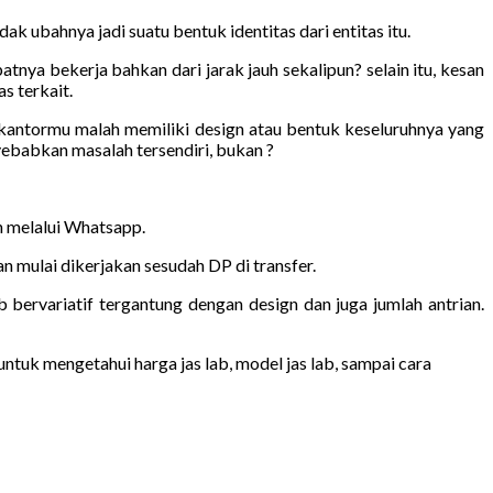
k ubahnya jadi suatu bentuk identitas dari entitas itu.
nya bekerja bahkan dari jarak jauh sekalipun? selain itu, kesan
s terkait.
 kantormu malah memiliki design atau bentuk keseluruhnya yang
ebabkan masalah tersendiri, bukan ?
an melalui Whatsapp.
 mulai dikerjakan sesudah DP di transfer.
b bervariatif tergantung dengan design dan juga jumlah antrian.
ntuk mengetahui harga jas lab, model jas lab, sampai cara