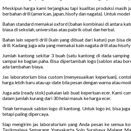
Meskipun harga kami terjangkau tapi kualitas produksi masih j
berbahan drill (american, japan, hisofy dan nagata). Untuk model
Bahan standard memakai oxford (bahan kombinasi di antara katun
biasa di sekolah, universitas atau pabrik obat dan herbal.
Bahan lain seperti drill (kain yang dibuat dari katun) pun bisa d
drill. Kadang juga ada yang memakai kain nagata drill atau hisofy d
Jumlah kantong sekitar 3 buah (satu kantong di dada samping 
sampai ke bagian paha. Bisa dipertambah logo (sablon atau bord
ada tambahan biaya.
Jas laboratorium bisa custom (menyesuaikan keperluan}, conto
harga lebih baru atau up-date bila pesan dengan warna atau mod
Juga ada (ready stok) pakaian lab buat keperluan ecer. Kami cum
dalam jumlah kurang dari 30 helai masuk ke harga ecer.
Telah termasuk sablon logo di kantong. Untuk logo ini, bisa jug
tetapi paling dipercaya.
Siap mengirim jas laboratorium yang Anda pesan ke semua kot
Tasikmalaya, Semarang, Yogyakarta, Solo, Surabaya, Malang, Ma