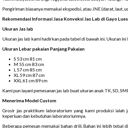
Pengiriman biasanya memakai ekspedisi, atau JNE (darat, laut, 
Rekomendasi Informasi Jasa Konveksi Jas Lab di Gayo Lue
Ukuran Jas lab
Ukuran jas lab kami hadirkan pada tabel di bawah ini. Ukuran ini b
Ukuran Lebar pakaian Panjang Pakaian
S 53 cm 81 cm
M 55 cm 83 cm
L 57 cm 85 cm
XL 59 cm 87 cm
XXL 61 cm 89 cm
Kami pun layani pemesanan jas lab buat ukuran anak TK, SD, S
Menerima Model Custom
Grosir jas praktikum laboratorium yang kami produksi ialah
keperluan dan kebutuhan laboratoriumnya.
Beberapa pemesan memakai bahan drill. Bahan ini lebih tebal 