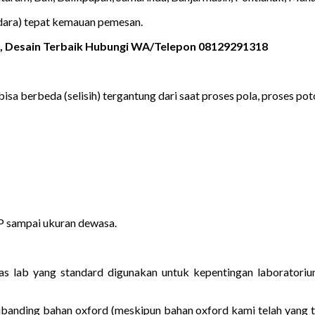
udara) tepat kemauan pemesan.
s, Desain Terbaik Hubungi WA/Telepon 08129291318
isa berbeda (selisih) tergantung dari saat proses pola, proses poton
MP sampai ukuran dewasa.
 jas lab yang standard digunakan untuk kepentingan laborato
dibanding bahan oxford (meskipun bahan oxford kami telah yang t