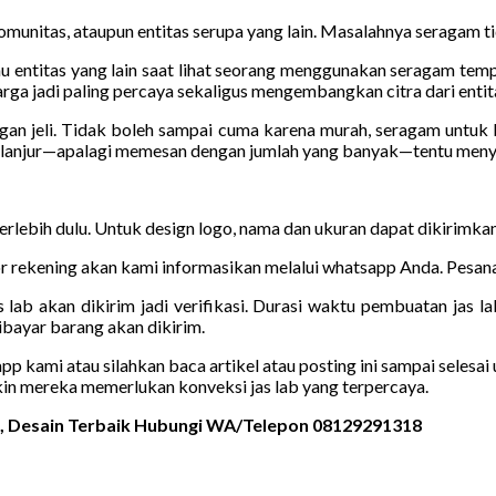
munitas, ataupun entitas serupa yang lain. Masalahnya seragam tida
u entitas yang lain saat lihat seorang menggunakan seragam tempat
rga jadi paling percaya sekaligus mengembangkan citra dari entita
ngan jeli. Tidak boleh sampai cuma karena murah, seragam untuk
erlanjur—apalagi memesan dengan jumlah yang banyak—tentu meny
 terlebih dulu. Untuk design logo, nama dan ukuran dapat dikirimk
 rekening akan kami informasikan melalui whatsapp Anda. Pesanan
 lab akan dikirim jadi verifikasi. Durasi waktu pembuatan jas la
bayar barang akan dikirim.
kami atau silahkan baca artikel atau posting ini sampai selesai u
kin mereka memerlukan konveksi jas lab yang terpercaya.
s, Desain Terbaik Hubungi WA/Telepon 08129291318