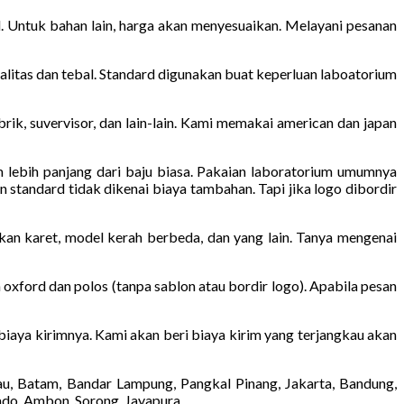
d. Untuk bahan lain, harga akan menyesuaikan. Melayani pesanan
alitas dan tebal. Standard digunakan buat keperluan laboatorium
pabrik, suvervisor, dan lain-lain. Kami memakai american dan japan
m lebih panjang dari baju biasa. Pakaian laboratorium umumnya
 standard tidak dikenai biaya tambahan. Tapi jika logo dibordir
kan karet, model kerah berbeda, dan yang lain. Tanya mengenai
 oxford dan polos (tanpa sablon atau bordir logo). Apabila pesan
 biaya kirimnya. Kami akan beri biaya kirim yang terjangkau akan
au, Batam, Bandar Lampung, Pangkal Pinang, Jakarta, Bandung,
ado, Ambon, Sorong, Jayapura.