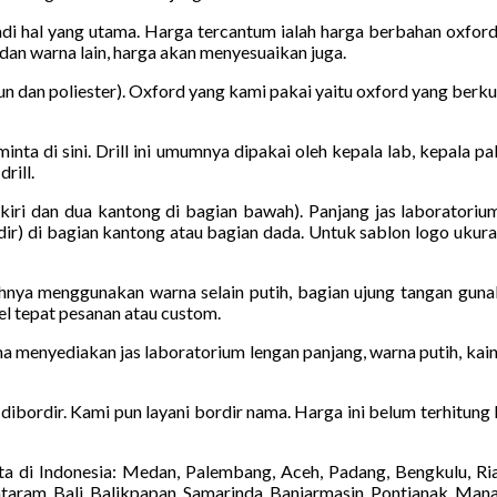
adi hal yang utama. Harga tercantum ialah harga berbahan oxfor
 dan warna lain, harga akan menyesuaikan juga.
 dan poliester). Oxford yang kami pakai yaitu oxford yang berku
iminta di sini. Drill ini umumnya dipakai oleh kepala lab, kepala 
rill.
kiri dan dua kantong di bagian bawah). Panjang jas laboratoriu
ir) di bagian kantong atau bagian dada. Untuk sablon logo ukuran
hnya menggunakan warna selain putih, bagian ujung tangan guna
el tepat pesanan atau custom.
a menyediakan jas laboratorium lengan panjang, warna putih, kain
a dibordir. Kami pun layani bordir nama. Harga ini belum terhitung
a di Indonesia: Medan, Palembang, Aceh, Padang, Bengkulu, Ri
taram, Bali, Balikpapan, Samarinda, Banjarmasin, Pontianak, Man