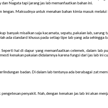
y dan Nagata tapi jarang jas lab memanfaatkan bahan ini.
lengan. Maksudnya untuk menahan bahan kimia masuk melalui le
cukup banyak misalkan saja kacamata, sepatu, pakaian lab, sarung 
elah ada standard khusus pada setiap tipe lab yang ada sehingga 
 lab. Seperti hal di dapur yang memanfaatkan celemek, dalam lab 
sti kenakan pakaian didalamnya karena fungsi dari jas lab ini cuma j
 perlindungan badan. Di dalam lab tentunya ada berabagai zat mem
engetesan penyakit. Nah, dengan kenakan jas lab ini akan menja