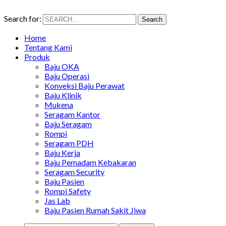
Search for:
Search
Home
Tentang Kami
Produk
Baju OKA
Baju Operasi
Konveksi Baju Perawat
Baju Klinik
Mukena
Seragam Kantor
Baju Seragam
Rompi
Seragam PDH
Baju Kerja
Baju Pemadam Kebakaran
Seragam Security
Baju Pasien
Rompi Safety
Jas Lab
Baju Pasien Rumah Sakit Jiwa