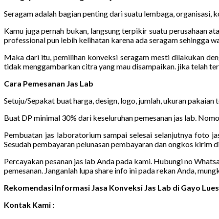
Seragam adalah bagian penting dari suatu lembaga, organisasi, ko
Kamu juga pernah bukan, langsung terpikir suatu perusahaan ata
professional pun lebih kelihatan karena ada seragam sehingga wa
Maka dari itu, pemilihan konveksi seragam mesti dilakukan de
tidak menggambarkan citra yang mau disampaikan. jika telah t
Cara Pemesanan Jas Lab
Setuju/Sepakat buat harga, design, logo, jumlah, ukuran pakaian
Buat DP minimal 30% dari keseluruhan pemesanan jas lab. Nomor
Pembuatan jas laboratorium sampai selesai selanjutnya foto jas
Sesudah pembayaran pelunasan pembayaran dan ongkos kirim di
Percayakan pesanan jas lab Anda pada kami. Hubungi no Whatsapp 
pemesanan. Janganlah lupa share info ini pada rekan Anda, mung
Rekomendasi Informasi Jasa Konveksi Jas Lab di Gayo Lue
Kontak Kami :