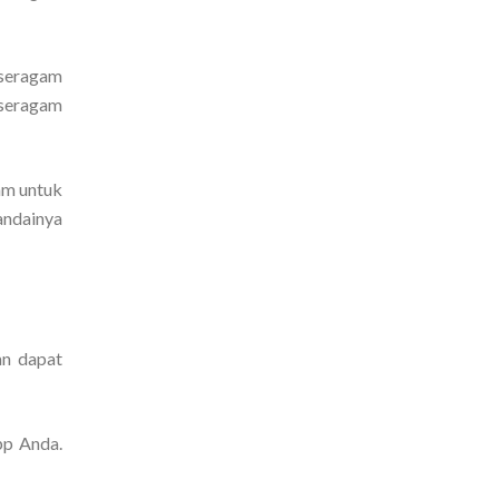
 seragam
 seragam
am untuk
andainya
an dapat
pp Anda.