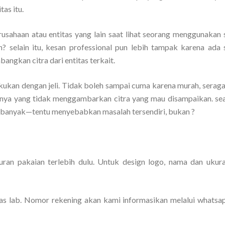
tas itu.
rusahaan atau entitas yang lain saat lihat seorang menggunakan
n? selain itu, kesan professional pun lebih tampak karena ada
angkan citra dari entitas terkait.
akukan dengan jeli. Tidak boleh sampai cuma karena murah, serag
hnya yang tidak menggambarkan citra yang mau disampaikan. se
g banyak—tentu menyebabkan masalah tersendiri, bukan ?
kuran pakaian terlebih dulu. Untuk design logo, nama dan ukur
as lab. Nomor rekening akan kami informasikan melalui whatsa