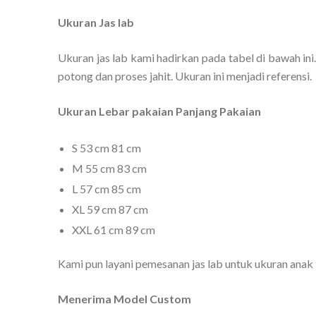
Ukuran Jas lab
Ukuran jas lab kami hadirkan pada tabel di bawah ini.
potong dan proses jahit. Ukuran ini menjadi referensi.
Ukuran Lebar pakaian Panjang Pakaian
S 53 cm 81 cm
M 55 cm 83 cm
L 57 cm 85 cm
XL 59 cm 87 cm
XXL 61 cm 89 cm
Kami pun layani pemesanan jas lab untuk ukuran ana
Menerima Model Custom