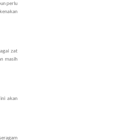
pun perlu
 kenakan
agai zat
an masih
ini akan
 seragam