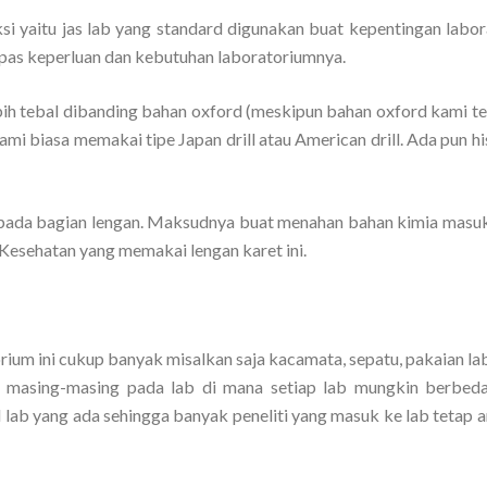
si yaitu jas lab yang standard digunakan buat kepentingan labor
as keperluan dan kebutuhan laboratoriumnya.
bih tebal dibanding bahan oxford (meskipun bahan oxford kami te
mi biasa memakai tipe Japan drill atau American drill. Ada pun h
ada bagian lengan. Maksudnya buat menahan bahan kimia masuk
 Kesehatan yang memakai lengan karet ini.
rium ini cukup banyak misalkan saja kacamata, sepatu, pakaian la
d masing-masing pada lab di mana setiap lab mungkin berbeda
l lab yang ada sehingga banyak peneliti yang masuk ke lab tetap 