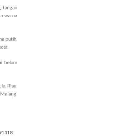
g tangan
an warna
a putih,
cer.
ni belum
u, Riau,
 Malang,
291318