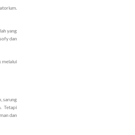
atorium.
lah yang
isofy dan
 melalui
b, sarung
. Tetapi
aman dan