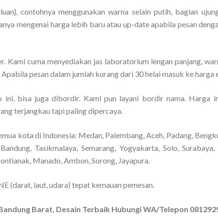
luan}, contohnya menggunakan warna selain putih, bagian ujun
Tanya mengenai harga lebih baru atau up-date apabila pesan deng
er. Kami cuma menyediakan jas laboratorium lengan panjang, warn
. Apabila pesan dalam jumlah kurang dari 30 helai masuk ke harga e
ini, bisa juga dibordir. Kami pun layani bordir nama. Harga i
yang terjangkau tapi paling dipercaya.
emua kota di Indonesia: Medan, Palembang, Aceh, Padang, Bengkul
Bandung, Tasikmalaya, Semarang, Yogyakarta, Solo, Surabaya,
Pontianak, Manado, Ambon, Sorong, Jayapura.
E (darat, laut, udara) tepat kemauan pemesan.
i Bandung Barat, Desain Terbaik Hubungi WA/Telepon 08129