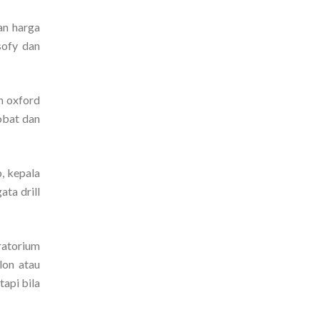
an harga
sofy dan
n oxford
obat dan
b, kepala
ata drill
ratorium
lon atau
api bila