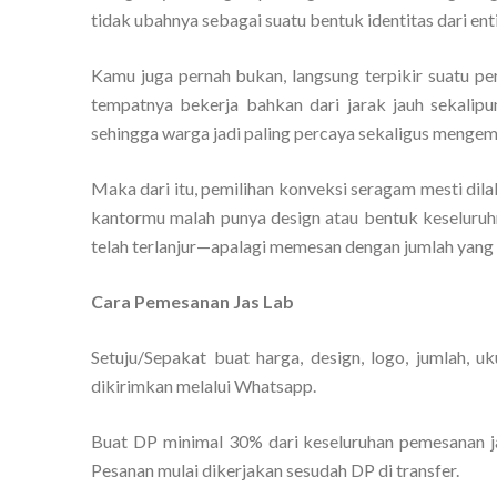
tidak ubahnya sebagai suatu bentuk identitas dari enti
Kamu juga pernah bukan, langsung terpikir suatu pe
tempatnya bekerja bahkan dari jarak jauh sekalipu
sehingga warga jadi paling percaya sekaligus mengemb
Maka dari itu, pemilihan konveksi seragam mesti dil
kantormu malah punya design atau bentuk keseluru
telah terlanjur—apalagi memesan dengan jumlah yan
Cara Pemesanan Jas Lab
Setuju/Sepakat buat harga, design, logo, jumlah, u
dikirimkan melalui Whatsapp.
Buat DP minimal 30% dari keseluruhan pemesanan j
Pesanan mulai dikerjakan sesudah DP di transfer.