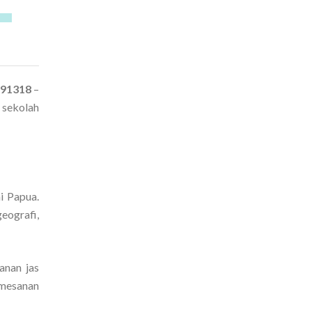
291318
–
 sekolah
i Papua.
eografi,
anan jas
emesanan