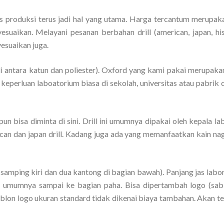
s produksi terus jadi hal yang utama. Harga tercantum merupak
suaikan. Melayani pesanan berbahan drill (american, japan, hi
esuaikan juga.
 antara katun dan poliester). Oxford yang kami pakai merupaka
keperluan laboatorium biasa di sekolah, universitas atau pabrik 
 pun bisa diminta di sini. Drill ini umumnya dipakai oleh kepala la
ican dan japan drill. Kadang juga ada yang memanfaatkan kain nag
 samping kiri dan dua kantong di bagian bawah). Panjang jas labo
um umumnya sampai ke bagian paha. Bisa dipertambah logo (sab
blon logo ukuran standard tidak dikenai biaya tambahan. Akan tet