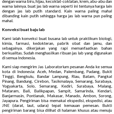
dengan warna biru, hijau, kecoklat-coklatan, krem, abu-abu dan
warna lainnya. buat jas lab warna seperti ini tentunya harga lain
dengan jas lab putih standard. Kain warna paling mahal
dibanding kain putih sehingga harga jas lab warna pun paling
mahal.
Konveksi buat baju lab
Kami ialah konveksi buat busana lab untuk praktikum biologi,
kimia, farmasi, kedokteran, pabrik obat dan jamu, dan
sebagainya. dikerjakan yang rapi memanfaatkan bahan
berkualitas. Sudah menghasilkan ribuan jas lab yang digunakan
di semua Indonesia.
Kami siap mengirim Jas Laboratorium pesanan Anda ke semua
kota di Indonesia: Aceh, Medan, Palembang, Padang, Bukit
Tinggi, Bengkulu, Bandar Lampung, Riau, Batam, Pangkal
Pinang, Bandung, Cirebon, Tasikmalaya, Semarang, Surabaya,
Yogyakarta, Solo, Semarang, Kediri, Surabaya, Malang,
Mataram, Bali, Balikpapan, Sampit, Samarinda, Kendari,
Banjarmasin, Pontianak, Makasar, Manado, Ambon, Sorong,
Jayapura. Pengiriman bisa memakai ekspedisi, ekspedisi, atau
JNE (darat, laut, udara) tepat kemauan pemesan. Bukti
pengiriman barang bisa dilihat di halaman khusus atau menuju