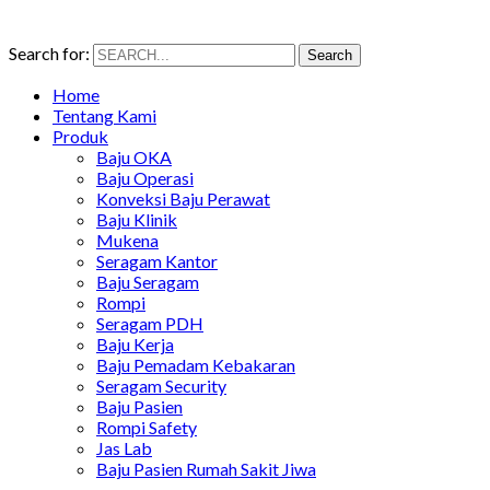
Search for:
Search
Home
Tentang Kami
Produk
Baju OKA
Baju Operasi
Konveksi Baju Perawat
Baju Klinik
Mukena
Seragam Kantor
Baju Seragam
Rompi
Seragam PDH
Baju Kerja
Baju Pemadam Kebakaran
Seragam Security
Baju Pasien
Rompi Safety
Jas Lab
Baju Pasien Rumah Sakit Jiwa